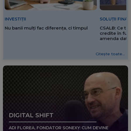
SOLUȚII FINA
INVESTIȚII
CSALB: Ce tre
Nu banii mulți fac diferența, ci timpul
credite în f
amenda dată 
Citește toate...
DIGITAL SHIFT
ADI FLOREA, FONDATOR SONEXY: CUM DEVINE