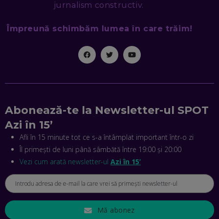
jurnalism constructiv.
EP. 46
Împreună schimbăm lumea în care trăim!
MIHAI CEPOI, JOBFUL: SCHIMBĂM MODUL ÎN CARE APLICI
LA JOB! CUM DEMONSTREZI ABILITĂȚI ȘI CÂȘTIGI PREMII
EP. 45
ANTONIO ENACHE, SENSE4FIT: CUM TE AJUTĂ
TEHNOLOGIA SĂ FACI SPORT, SĂ FII MAI COMPETITIV ȘI SĂ
CÂȘTIGI
EP. 44
Abonează-te la Newsletter-ul SPOT
Azi în 15’
CRISTIAN GROZEA, BEEFAST: PREGĂTIM CEL MAI BUN
DISPECERAT AUTOMAT DE PE PIAȚĂ! CUM POATE
Afli în 15 minute tot ce s-a întâmplat important într-o zi
REVOLUȚIONA LIVRĂRILE RAPIDE, DIN ROMÂNIA PÂNĂ ÎN
Îl primești de luni până sâmbătă între 19:00 și 20:00
ASIA
EP. 43
Vezi cum arată newsletter-ul
Azi în 15’
ANDREI NICOARĂ, EXPERT ÎN E-GUVERNARE: N-O SĂ NE
MAI MEARGĂ PREA MULT CU MANȚOGĂRII! DACĂ NU NE
RESPECTĂM OBLIGAȚIILE EUROPENE, VOM AVEA
PROBLEME
EP. 42
Mă abonez