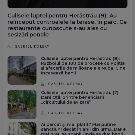
Culisele luptei pentru Herăstrău (9): Au
reînceput controalele la terase, în parc. Ce
restaurante cunoscute s-au ales cu
sesizări penale
GABRIEL KOLBAY
Culisele luptei pentru Herăstrău (8):
Războiul de 100 de procese cu Poliția
și afacerile de milioane ale Nuba. Cine
încasează banii
GABRIEL KOLBAY
Culisele luptei pentru Herăstrău (7):
Dani Oțil, printre beneficiarii
„circuitului de avizare”
GABRIEL KOLBAY
Ai parcat și n-ai plătit? Mai puține
sancțiuni decât în anii din urmă. Dar e
mai greu să scapi! Unde se duc banii