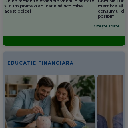
De ce rămân telefoanele vechi în sertare
Comisia Europ
și cum poate o aplicație să schimbe
membre să re
acest obicei
consumul de 
posibil"
Citește toate...
EDUCAȚIE FINANCIARĂ