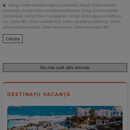
George Simion candidat alegeri prezidențiale
,
George Simion candidat
președinție
,
George Simion candidat prezidențiale
,
George Simion candidat
prezidenţiale
,
George Simion candidatură
,
George Simion depus candidatura
,
hot
,
Simion BEC
,
Simion candidat AUR
,
Simion candidat prezidentiale
,
Simion
candidat prezindențiale
,
Simion candidatura
,
Smion candidatură BEC
Citește
Nu mai sunt alte articole
DESTINAȚII VACANȚĂ