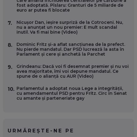
care amână închiderea centralelor pe cărbune a
fost adoptată. Pîslaru: Granturi de 5 miliarde de
euro ar putea fi blocate
OLIVIU MATEI, HOLISUN: SOFTWARE DE LA CLUJ PENTRU
WASHINGTON, OCHELARI INTELIGENȚI ȘI FERME
Nicușor Dan, ieșire surpriză de la Cotroceni. Nu,
7.
VERTICALE FĂRĂ PĂMÂNT
nu a anunțat un nou premier: E mult scandal
EP. 54
inutil. Va fi mai bine (Video)
Dominic Fritz și-a aflat sancțiunea de la prefect.
8.
VALENTIN VANCEA, CEO AL PATRIA BANK: AUTOMATIZĂM
Nu pierde mandatul. Dar PSD lucrează la asta în
PROCESE, DAR CE FACEM CÂND PICĂ BAZA DE DATE, LA
Parlament și cere și anchetă la Parchet
INSTITUȚIILE STATULUI?
EP. 53
Grindeanu: Dacă voi fi desemnat premier și nu voi
9.
avea majoritate, îmi voi depune mandatul. Ce
spune de o alianță cu AUR (Video)
VOICU OPREAN (AROBS): CUM CONSTRUIEȘTI O COMPANIE
GLOBALĂ, FĂRĂ SĂ PIERZI LEGĂTURA CU COMUNITATEA
TA LOCALĂ - ȘI CE SĂ DAI ÎNAPOI
Parlamentul a adoptat noua Lege a integrității,
10.
EP. 52
cu amendamentul PSD pentru Fritz. Circ în Senat
cu amante și parteneriate gay
ROBERT GRAUR, FOMO: SPEAKERUL PE SCENĂ, INVITATUL
ÎN SALĂ, DAR ÎNVĂȚĂM UNII DE LA CEILALȚI. VIN JASON
DERULO, STEVEN BARTLETT ȘI ALȚI PESTE 60 DE
ANTREPRENORI
EP. 51
URMĂREȘTE-NE PE
RADU MOȚOC, TECHSOUP: O TREIME DINTRE