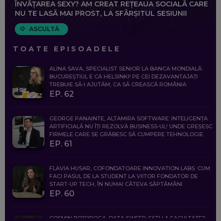
ÎNVĂȚAREA SEXY? AM CREAT REȚEAUA SOCIALĂ CARE
NU TE LASĂ MAI PROST, LA SFÂRȘITUL SESIUNII
ASCULTĂ
TOATE EPISOADELE
ALINA SAVA, SPECIALIST SENIOR LA BANCA MONDIALĂ:
BUCUREȘTIUL E CA HELSINKI! PE CEI DEZAVANTAJAȚI
TREBUIE SĂ-I AJUTĂM, CA SĂ CREASCĂ ROMÂNIA
EP. 62
GEORGE PANAINTE, ALTAMIRA SOFTWARE: INTELIGENȚA
ARTIFICIALĂ NU ÎȚI REZOLVĂ BUSINESS-UL! UNDE GREȘESC
FIRMELE CARE SE GRĂBESC SĂ CUMPERE TEHNOLOGIE
EP. 61
FLAVIA HUSAR, COFONDATOARE INNOVATION LABS: CUM
FACI PASUL DE LA STUDENT LA VIITOR FONDATOR DE
START-UP TECH, ÎN NUMAI CÂTEVA SĂPTĂMÂNI
EP. 60
COSMIN BOȚOROGA, DATA SWEEP: EȘTI LA FACULTATE?