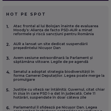
CE SĂ FOLOSEȘTI, CÂND ÎȚI TREBUIE CEVA MAI PRECIS CA
CHATGPT
EP. 59
HOT PE SPOT
MARIO GHENEA, COFONDATOR WORKFLOW TIME: CUM
Atac frontal al lui Bolojan înainte de evaluarea
1.
FOLOSEȘTI TEHNOLOGIA CA SĂ FII MAI BUN LA JOB. ȘI CUM
Moody’s: Alianța de facto PSD-AUR a minat
SE VA SCHIMBA MUNCA, ÎN URMĂTORII ANI
reformele și riscă sancțiuni pentru România
EP. 58
AUR a lansat un site dedicat suspendării
2.
președintelui Nicușor Dan
MARIUS PAȘCULEA, COFONDATOR AL KULTH: CUM
FOLOSEȘTI TEHNOLOGIA CA SĂ ÎȚI DESCHIZI DRUMUL
CĂTRE ARTĂ, LA NIVEL GLOBAL
Avem sesiune extraordinară la Parlament și
3.
EP. 57
săptămâna viitoare. Legile de pe agendă
Senatul a adoptat strategia biodiversității în
4.
ANDREI AVĂDANEI, BIT SENTINEL: CUM ÎȚI PROTEJEZI
forma Camerei Deputaților. Legea poate merge la
EFICIENT VIAȚA ONLINE. ȘI CARE SUNT PRIMII PAȘI ÎNTR-O
promulgare
CARIERĂ DE „HACKER CU PERMIS”
EP. 56
Justiție cu viteză rar întâlnită: Guvernul, citat chiar
5.
în ziua în care PSD l-a dat în judecată. Cele 11
hotărâri, suspendate în doar câteva zile
DOINA VÎLCEANU, CONTENTSPEED: VREI SUCCES ONLINE?
ÎNVAȚĂ AEO ȘI GEO!
Parlamentul îl sfidează pe Nicușor Dan. Legea
6.
EP. 55