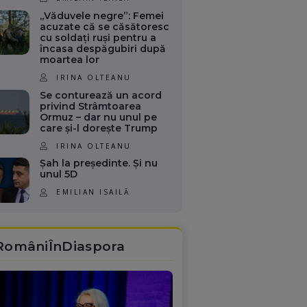
„Văduvele negre”: Femei
acuzate că se căsătoresc
cu soldați ruși pentru a
încasa despăgubiri după
moartea lor
IRINA OLTEANU
Se conturează un acord
privind Strâmtoarea
Ormuz – dar nu unul pe
care și-l dorește Trump
IRINA OLTEANU
Șah la președinte. Și nu
unul 5D
EMILIAN ISAILĂ
RomâniÎnDiaspora