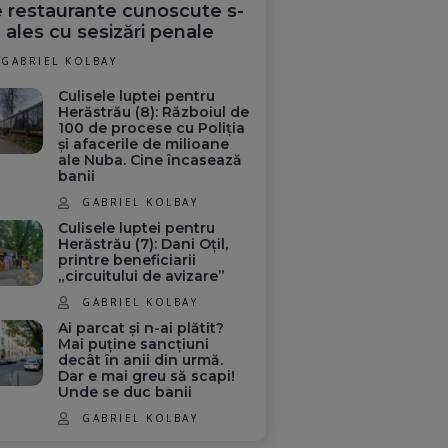
 restaurante cunoscute s-
 ales cu sesizări penale
GABRIEL KOLBAY
Culisele luptei pentru
Herăstrău (8): Războiul de
100 de procese cu Poliția
și afacerile de milioane
ale Nuba. Cine încasează
banii
GABRIEL KOLBAY
Culisele luptei pentru
Herăstrău (7): Dani Oțil,
printre beneficiarii
„circuitului de avizare”
GABRIEL KOLBAY
Ai parcat și n-ai plătit?
Mai puține sancțiuni
decât în anii din urmă.
Dar e mai greu să scapi!
Unde se duc banii
GABRIEL KOLBAY