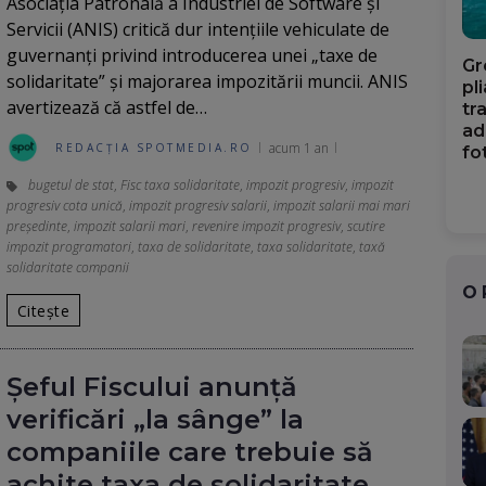
Asociația Patronală a Industriei de Software și
Servicii (ANIS) critică dur intențiile vehiculate de
guvernanți privind introducerea unei „taxe de
Gr
solidaritate” și majorarea impozitării muncii. ANIS
pl
avertizează că astfel de…
tr
ad
acum 1 an
REDACȚIA SPOTMEDIA.RO
fo
bugetul de stat
,
Fisc taxa solidaritate
,
impozit progresiv
,
impozit
progresiv cota unică
,
impozit progresiv salarii
,
impozit salarii mai mari
președinte
,
impozit salarii mari
,
revenire impozit progresiv
,
scutire
impozit programatori
,
taxa de solidaritate
,
taxa solidaritate
,
taxă
solidaritate companii
O
Citește
Șeful Fiscului anunță
verificări „la sânge” la
companiile care trebuie să
achite taxa de solidaritate.