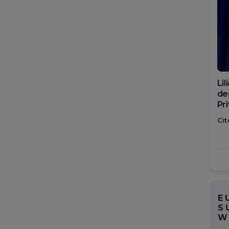
Di
ca
po
Cit
E
S
W