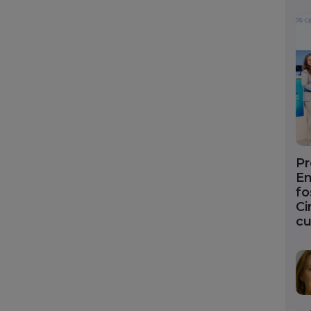
Pr
En
fo
Ci
cu