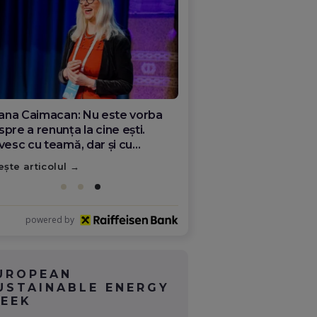
ana Olar, românca de la Google
re demonstrează că diaspora
ate schimba România
ește articolul
powered by
UROPEAN
USTAINABLE ENERGY
EEK