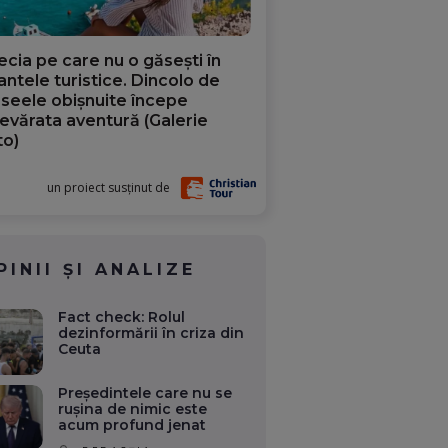
ecia pe care nu o găsești în
iantele turistice. Dincolo de
aseele obișnuite începe
evărata aventură (Galerie
to)
un proiect susținut de
PINII ȘI ANALIZE
Fact check: Rolul
dezinformării în criza din
Ceuta
Președintele care nu se
rușina de nimic este
acum profund jenat