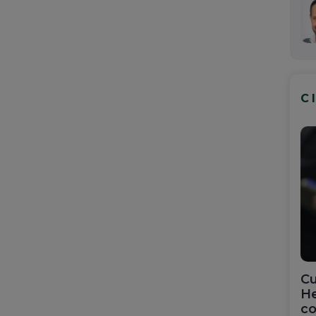
C
Cu
He
co