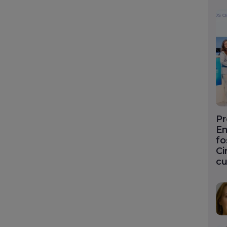
Pr
En
fo
Ci
cu