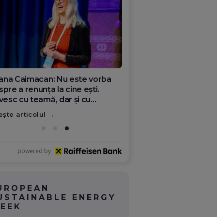
liana Caimacan: Nu este vorba
pre a renunța la cine ești.
ivesc cu teamă, dar și cu
eranță ceea ce se întâmplă în
ește articolul
mânia
powered by
UROPEAN
USTAINABLE ENERGY
EEK