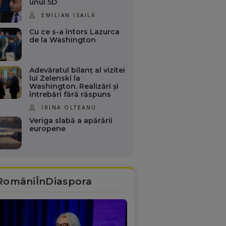
unul 5D
EMILIAN ISAILĂ
Cu ce s-a întors Lazurca
de la Washington
Adevăratul bilanț al vizitei
lui Zelenski la
Washington. Realizări și
întrebări fără răspuns
IRINA OLTEANU
Veriga slabă a apărării
europene
RomâniÎnDiaspora