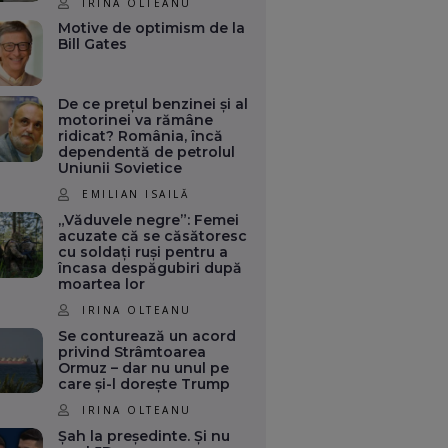
IRINA OLTEANU
Motive de optimism de la
Bill Gates
De ce prețul benzinei și al
motorinei va rămâne
ridicat? România, încă
dependentă de petrolul
Uniunii Sovietice
EMILIAN ISAILĂ
„Văduvele negre”: Femei
acuzate că se căsătoresc
cu soldați ruși pentru a
încasa despăgubiri după
moartea lor
IRINA OLTEANU
Se conturează un acord
privind Strâmtoarea
Ormuz – dar nu unul pe
care și-l dorește Trump
IRINA OLTEANU
Șah la președinte. Și nu