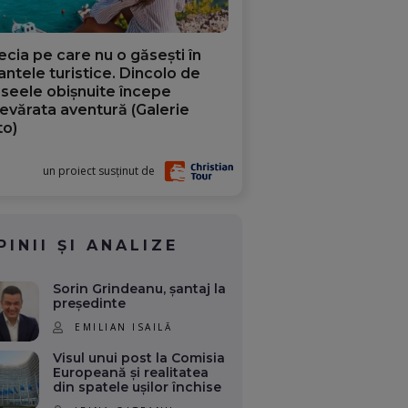
ecia pe care nu o găsești în
iantele turistice. Dincolo de
aseele obișnuite începe
evărata aventură (Galerie
to)
un proiect susținut de
PINII ȘI ANALIZE
Sorin Grindeanu, șantaj la
președinte
EMILIAN ISAILĂ
Visul unui post la Comisia
Europeană și realitatea
din spatele ușilor închise