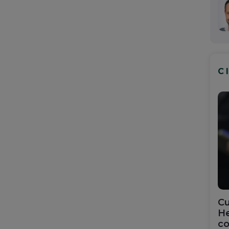
C
Cu
He
co