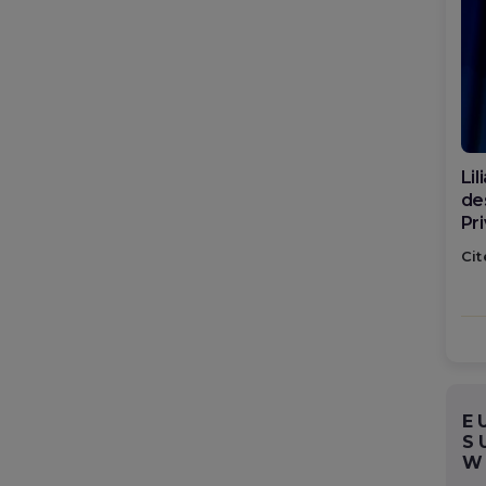
Li
des
Pr
sp
Cit
Ro
E
S
W