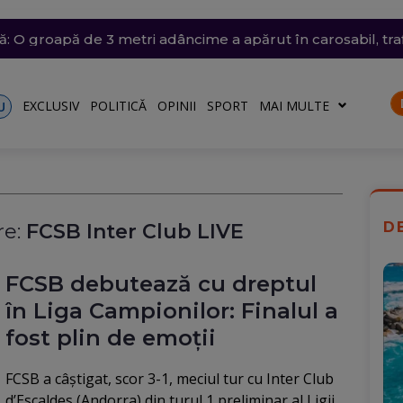
ânia: Transelectrica va putea deconecta marii consumatori
trat azi un nou record absolut de temperatură
n nordul Angliei: O defecțiune electrică provoacă întârzieri
ă: O groapă de 3 metri adâncime a apărut în carosabil, trafi
n Dunăre a fost amânată din nou. Crește riscul pentru C
talele nu vor fi afectate
EXCLUSIV
POLITICĂ
OPINII
SPORT
MAI MULTE
U
D
e:
FCSB Inter Club LIVE
FCSB debutează cu dreptul
în Liga Campionilor: Finalul a
fost plin de emoții
FCSB a câștigat, scor 3-1, meciul tur cu Inter Club
d’Escaldes (Andorra) din turul 1 preliminar al Ligii