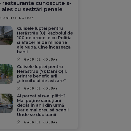
 restaurante cunoscute s-
 ales cu sesizări penale
GABRIEL KOLBAY
Culisele luptei pentru
Herăstrău (8): Războiul de
100 de procese cu Poliția
și afacerile de milioane
ale Nuba. Cine încasează
banii
GABRIEL KOLBAY
Culisele luptei pentru
Herăstrău (7): Dani Oțil,
printre beneficiarii
„circuitului de avizare”
GABRIEL KOLBAY
Ai parcat și n-ai plătit?
Mai puține sancțiuni
decât în anii din urmă.
Dar e mai greu să scapi!
Unde se duc banii
GABRIEL KOLBAY