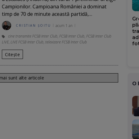
Campionilor. Campioana României a dominat
timp de 70 de minute această partidă,…
Gr
pl
acum 1 an
CRISTIAN ȘOITU
tr
cine transmite FCSB Inter Club
,
FCSB Inter Club
,
FCSB Inter Club
ad
LIVE
,
LIVE FCSB Inter Club
,
televizare FCSB Inter Club
fo
Citește
ai sunt alte articole
O