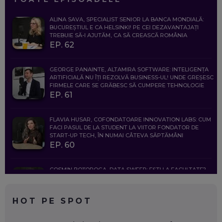
ALINA SAVA, SPECIALIST SENIOR LA BANCA MONDIALĂ:
BUCUREȘTIUL E CA HELSINKI! PE CEI DEZAVANTAJAȚI
TREBUIE SĂ-I AJUTĂM, CA SĂ CREASCĂ ROMÂNIA
EP. 62
GEORGE PANAINTE, ALTAMIRA SOFTWARE: INTELIGENȚA
ARTIFICIALĂ NU ÎȚI REZOLVĂ BUSINESS-UL! UNDE GREȘESC
FIRMELE CARE SE GRĂBESC SĂ CUMPERE TEHNOLOGIE
EP. 61
FLAVIA HUSAR, COFONDATOARE INNOVATION LABS: CUM
FACI PASUL DE LA STUDENT LA VIITOR FONDATOR DE
START-UP TECH, ÎN NUMAI CÂTEVA SĂPTĂMÂNI
EP. 60
COSMIN BOȚOROGA, DATA SWEEP: EȘTI LA FACULTATE?
CE SĂ FOLOSEȘTI, CÂND ÎȚI TREBUIE CEVA MAI PRECIS CA
CHATGPT
EP. 59
HOT PE SPOT
MARIO GHENEA, COFONDATOR WORKFLOW TIME: CUM