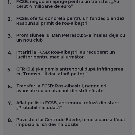
FCSB, negocieri aprige pentru un transfer: „Au
1.
FOLOSEȘTI TEHNOLOGIA CA SĂ FII MAI BUN LA JOB. ȘI CUM
cerut 4 milioane de euro”
SE VA SCHIMBA MUNCA, ÎN URMĂTORII ANI
EP. 58
FCSB, ofertă concretă pentru un fundaș olandez:
2.
Răspunsul primit de roș-albaștri
MARIUS PAȘCULEA, COFONDATOR AL KULTH: CUM
FOLOSEȘTI TEHNOLOGIA CA SĂ ÎȚI DESCHIZI DRUMUL
Promisiunea lui Dan Petrescu: S-a înțeles deja cu
3.
CĂTRE ARTĂ, LA NIVEL GLOBAL
un nou club
EP. 57
Întăriri la FCSB: Roș-albaștrii au recuperat un
4.
jucător pentru meciul următor
ANDREI AVĂDANEI, BIT SENTINEL: CUM ÎȚI PROTEJEZI
EFICIENT VIAȚA ONLINE. ȘI CARE SUNT PRIMII PAȘI ÎNTR-O
CFR Cluj și-a demis antrenorul după înfrângerea
5.
CARIERĂ DE „HACKER CU PERMIS”
cu Tromso: „Îi dau afară pe toți”
EP. 56
Transfer la FCSB: Roș-albaștrii, negocieri
6.
avansate cu un atacant din străinătate
DOINA VÎLCEANU, CONTENTSPEED: VREI SUCCES ONLINE?
ÎNVAȚĂ AEO ȘI GEO!
Aflat pe lista FCSB, antrenorul refuză din start:
EP. 55
7.
„Probabil niciodată”
Povestea lui Gertrude Ederle, femeia care a făcut
8.
OLIVIU MATEI, HOLISUN: SOFTWARE DE LA CLUJ PENTRU
imposibilul să devină posibil
WASHINGTON, OCHELARI INTELIGENȚI ȘI FERME
VERTICALE FĂRĂ PĂMÂNT