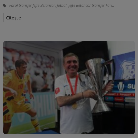
Farul transfer Jefte Betancor
,
fotbal
,
Jefte Betancor transfer Farul
Citește