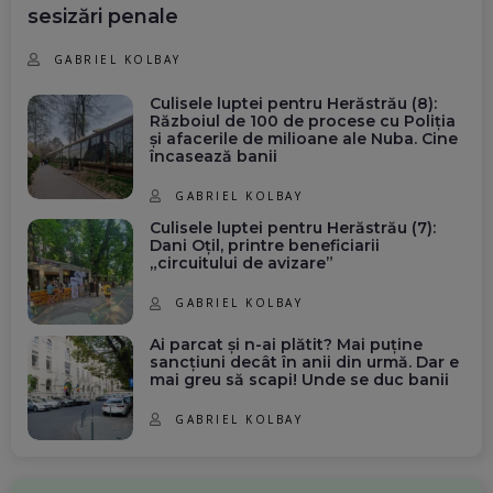
sesizări penale
GABRIEL KOLBAY
Culisele luptei pentru Herăstrău (8):
Războiul de 100 de procese cu Poliția
și afacerile de milioane ale Nuba. Cine
încasează banii
GABRIEL KOLBAY
Culisele luptei pentru Herăstrău (7):
Dani Oțil, printre beneficiarii
„circuitului de avizare”
GABRIEL KOLBAY
Ai parcat și n-ai plătit? Mai puține
sancțiuni decât în anii din urmă. Dar e
mai greu să scapi! Unde se duc banii
GABRIEL KOLBAY