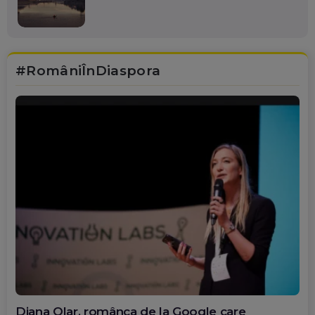
#RomâniÎnDiaspora
Diana Olar, românca de la Google care