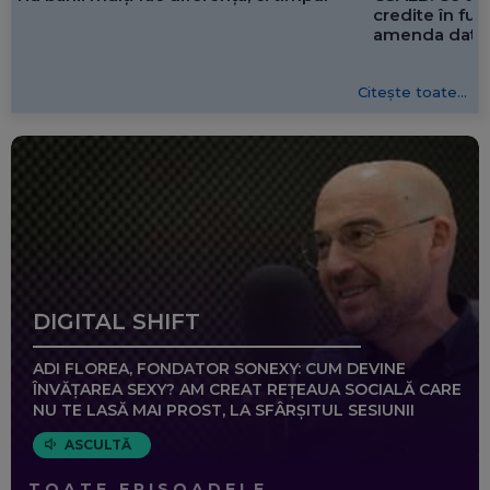
credite în f
amenda dată 
Citește toate...
DIGITAL SHIFT
ADI FLOREA, FONDATOR SONEXY: CUM DEVINE
ÎNVĂȚAREA SEXY? AM CREAT REȚEAUA SOCIALĂ CARE
NU TE LASĂ MAI PROST, LA SFÂRȘITUL SESIUNII
ASCULTĂ
TOATE EPISOADELE