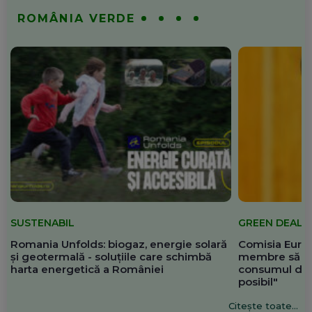
ROMÂNIA VERDE
SUSTENABIL
GREEN DEAL
Romania Unfolds: biogaz, energie solară
Comisia Europ
și geotermală - soluțiile care schimbă
membre să re
harta energetică a României
consumul de 
posibil"
Citește toate...