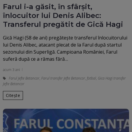
Farul i-a găsit, în sfârșit,
înlocuitor lui Denis Alibec:
Transferul pregătit de Gică Hagi
Gică Hagi (58 de ani) pregătește transferul înlocuitorului
lui Denis Alibec, atacant plecat de la Farul după startul
sezonului din Superligă. Campioana României, Farul
suferă după ce a rămas fără…
acum 3 ani
Farul Jefte Betancor
,
Farul transfer Jefte Betancor
,
fotbal
,
Gica Hagi transfer
Jefte Betancor
Citește