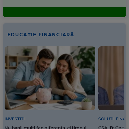
EDUCAȚIE FINANCIARĂ
SOLUȚII FINA
INVESTIȚII
CSALB: Ce tre
Nu banii mulți fac diferența, ci timpul