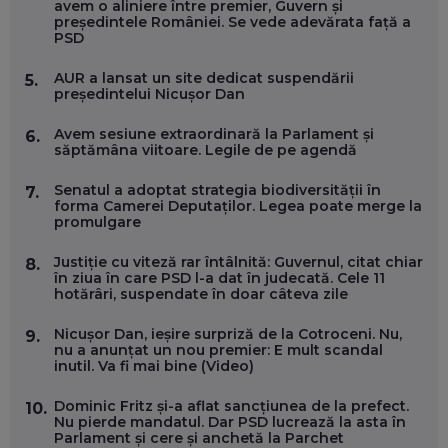
EP. 56
avem o aliniere între premier, Guvern și
președintele României. Se vede adevărata față a
PSD
DOINA VÎLCEANU, CONTENTSPEED: VREI SUCCES ONLINE?
ÎNVAȚĂ AEO ȘI GEO!
AUR a lansat un site dedicat suspendării
5.
președintelui Nicușor Dan
EP. 55
Avem sesiune extraordinară la Parlament și
6.
săptămâna viitoare. Legile de pe agendă
OLIVIU MATEI, HOLISUN: SOFTWARE DE LA CLUJ PENTRU
WASHINGTON, OCHELARI INTELIGENȚI ȘI FERME
VERTICALE FĂRĂ PĂMÂNT
Senatul a adoptat strategia biodiversității în
7.
EP. 54
forma Camerei Deputaților. Legea poate merge la
promulgare
VALENTIN VANCEA, CEO AL PATRIA BANK: AUTOMATIZĂM
Justiție cu viteză rar întâlnită: Guvernul, citat chiar
8.
PROCESE, DAR CE FACEM CÂND PICĂ BAZA DE DATE, LA
în ziua în care PSD l-a dat în judecată. Cele 11
INSTITUȚIILE STATULUI?
hotărâri, suspendate în doar câteva zile
EP. 53
Nicușor Dan, ieșire surpriză de la Cotroceni. Nu,
9.
nu a anunțat un nou premier: E mult scandal
VOICU OPREAN (AROBS): CUM CONSTRUIEȘTI O COMPANIE
inutil. Va fi mai bine (Video)
GLOBALĂ, FĂRĂ SĂ PIERZI LEGĂTURA CU COMUNITATEA
TA LOCALĂ - ȘI CE SĂ DAI ÎNAPOI
EP. 52
Dominic Fritz și-a aflat sancțiunea de la prefect.
10.
Nu pierde mandatul. Dar PSD lucrează la asta în
Parlament și cere și anchetă la Parchet
ROBERT GRAUR, FOMO: SPEAKERUL PE SCENĂ, INVITATUL