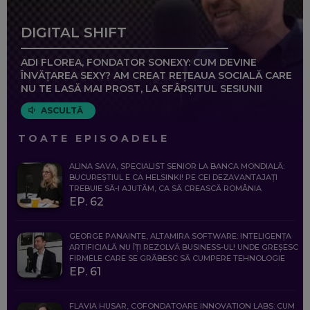
DIGITAL SHIFT
ADI FLOREA, FONDATOR SONEXY: CUM DEVINE
ÎNVĂȚAREA SEXY? AM CREAT REȚEAUA SOCIALĂ CARE
NU TE LASĂ MAI PROST, LA SFÂRȘITUL SESIUNII
ASCULTĂ
TOATE EPISOADELE
ALINA SAVA, SPECIALIST SENIOR LA BANCA MONDIALĂ:
BUCUREȘTIUL E CA HELSINKI! PE CEI DEZAVANTAJAȚI
TREBUIE SĂ-I AJUTĂM, CA SĂ CREASCĂ ROMÂNIA
EP. 62
GEORGE PANAINTE, ALTAMIRA SOFTWARE: INTELIGENȚA
ARTIFICIALĂ NU ÎȚI REZOLVĂ BUSINESS-UL! UNDE GREȘESC
FIRMELE CARE SE GRĂBESC SĂ CUMPERE TEHNOLOGIE
EP. 61
FLAVIA HUSAR, COFONDATOARE INNOVATION LABS: CUM