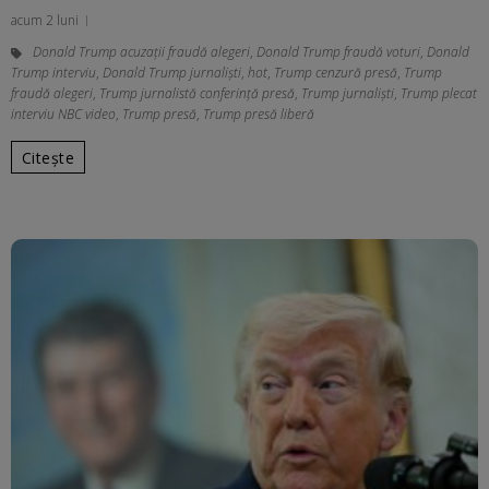
acum 2 luni
Donald Trump acuzații fraudă alegeri
,
Donald Trump fraudă voturi
,
Donald
Trump interviu
,
Donald Trump jurnaliști
,
hot
,
Trump cenzură presă
,
Trump
fraudă alegeri
,
Trump jurnalistă conferință presă
,
Trump jurnaliști
,
Trump plecat
interviu NBC video
,
Trump presă
,
Trump presă liberă
Citește