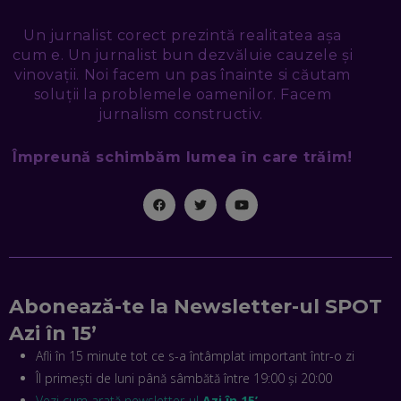
MARE „ORAȘ COGNITIV” DIN ISTORIE
EP. 47
Un jurnalist corect prezintă realitatea așa
cum e. Un jurnalist bun dezvăluie cauzele și
NICOLAE ȚIBRIGAN, DIGITAL FORENSIC TEAM: CUM ÎȚI DAI
SEAMA CĂ CINEVA ÎNCEARCĂ SĂ TE MANIPULEZE, ONLINE.
vinovații. Noi facem un pas înainte si căutam
CE-AM ÎNVĂȚAT DIN EPISODUL GEORGESCU
soluții la problemele oamenilor. Facem
EP. 46
jurnalism constructiv.
Împreună schimbăm lumea în care trăim!
MIHAI CEPOI, JOBFUL: SCHIMBĂM MODUL ÎN CARE APLICI
LA JOB! CUM DEMONSTREZI ABILITĂȚI ȘI CÂȘTIGI PREMII
EP. 45
ANTONIO ENACHE, SENSE4FIT: CUM TE AJUTĂ
TEHNOLOGIA SĂ FACI SPORT, SĂ FII MAI COMPETITIV ȘI SĂ
CÂȘTIGI
EP. 44
Abonează-te la Newsletter-ul SPOT
CRISTIAN GROZEA, BEEFAST: PREGĂTIM CEL MAI BUN
Azi în 15’
DISPECERAT AUTOMAT DE PE PIAȚĂ! CUM POATE
REVOLUȚIONA LIVRĂRILE RAPIDE, DIN ROMÂNIA PÂNĂ ÎN
Afli în 15 minute tot ce s-a întâmplat important într-o zi
ASIA
Îl primești de luni până sâmbătă între 19:00 și 20:00
EP. 43
Vezi cum arată newsletter-ul
Azi în 15’