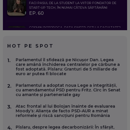
FACI PASUL DE LA STUDENT LA VIITOR FONDATOR DE
START-UP TECH, ÎN NUMAI CÂTEVA SĂPTĂMÂNI
EP. 60
COSMIN BOȚOROGA, DATA SWEEP: EȘTI LA FACULTATE?
CE SĂ FOLOSEȘTI, CÂND ÎȚI TREBUIE CEVA MAI PRECIS CA
CHATGPT
EP. 59
HOT PE SPOT
MARIO GHENEA, COFONDATOR WORKFLOW TIME: CUM
Parlamentul îl sfidează pe Nicușor Dan. Legea
1.
FOLOSEȘTI TEHNOLOGIA CA SĂ FII MAI BUN LA JOB. ȘI CUM
care amână închiderea centralelor pe cărbune a
SE VA SCHIMBA MUNCA, ÎN URMĂTORII ANI
fost adoptată. Pîslaru: Granturi de 5 miliarde de
EP. 58
euro ar putea fi blocate
Parlamentul a adoptat noua Lege a integrității,
2.
MARIUS PAȘCULEA, COFONDATOR AL KULTH: CUM
cu amendamentul PSD pentru Fritz. Circ în Senat
FOLOSEȘTI TEHNOLOGIA CA SĂ ÎȚI DESCHIZI DRUMUL
cu amante și parteneriate gay
CĂTRE ARTĂ, LA NIVEL GLOBAL
EP. 57
Atac frontal al lui Bolojan înainte de evaluarea
3.
Moody’s: Alianța de facto PSD-AUR a minat
reformele și riscă sancțiuni pentru România
ANDREI AVĂDANEI, BIT SENTINEL: CUM ÎȚI PROTEJEZI
EFICIENT VIAȚA ONLINE. ȘI CARE SUNT PRIMII PAȘI ÎNTR-O
CARIERĂ DE „HACKER CU PERMIS”
Pîslaru, despre legea decarbonizării: În sfârșit,
4.