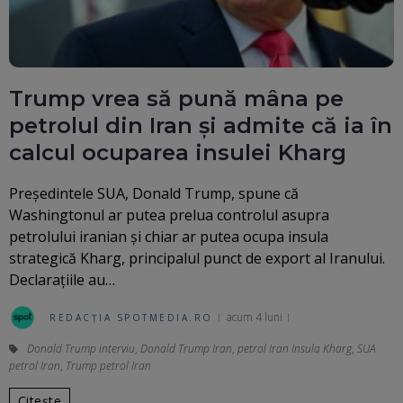
Trump vrea să pună mâna pe
petrolul din Iran și admite că ia în
calcul ocuparea insulei Kharg
Președintele SUA, Donald Trump, spune că
Washingtonul ar putea prelua controlul asupra
petrolului iranian și chiar ar putea ocupa insula
strategică Kharg, principalul punct de export al Iranului.
Declarațiile au…
acum 4 luni
REDACȚIA SPOTMEDIA.RO
Donald Trump interviu
,
Donald Trump Iran
,
petrol Iran Insula Kharg
,
SUA
petrol Iran
,
Trump petrol Iran
Citește