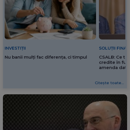
SOLUȚII FINA
INVESTIȚII
CSALB: Ce tre
Nu banii mulți fac diferența, ci timpul
credite în f
amenda dată 
Citește toate...