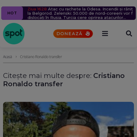
Primele două barje scufundate în Dunăre au ridicat
Ziua 1628
Drona care a explodat în Bulgaria: Ipoteza unui
Echipaj al Ambulanței, atacat cu topoare și pietre,
Atac cu rachete la Odesa. Incendii și răniți
Tentativă de sabotaj la Petroșani: O placă de beton
HOT
nivelul apei la Cernavodă cu 4 cm. Unitatea 2
la Belgorod. Zelenski: 50.000 de nord-coreeni vor fi
sabotor pe teritoriul României, luată în calcul de
după un zvon pe TikTok că „fură copii”. Șoferul,
și un macaz desfăcut, pe linia unui tren de marfă
câștigă cel puțin 9 zile, dar pericolul nu a trecut.
dislocați în Rusia. Turcia cere oprirea atacurilor
presa de la Sofia
operat de urgență
UPDATE
Momentele tensionate ale operațiunii
asupra navelor din Marea Neagră
DONEAZĂ
Acasă
Cristiano Ronaldo transfer
Citește mai multe despre:
Cristiano
Ronaldo transfer