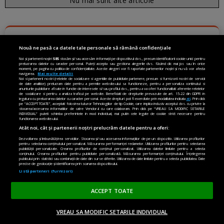
Nu mai sunt alte articole
DESTINAȚII VACANȚĂ
Nouă ne pasă ca datele tale personale să rămână confidențiale
Noi și partenerii noștri
585
stocăm și/sau accesăm informații pe dispozitivul dvs., precum identificatorii cookie unici pentru
prelucrarea datelor cu caracter personal. Puteți accepta sau gestiona alegerile dvs. făcând clic mai jos sau în orice
moment, pe pagina cu politica de confidențialitate. Aceste alegeri vor fi raportate partenerilor noștri și nu vă vor afecta
navigarea.
Mai multe detalii
Noi si partenerii nostri (retelele de socializare si agentiile de publicitate partenere, precum si furnizorii nostri de servicii
de date analitice) prelucram date pentru a permite website-ului sa functioneze, pentru a personaliza continutul si
anunturile publicitare afisate in functie de interesele si/sau profilul dvs., pentru a va oferi functionalitati aferente retelelor
de socializare si pentru a analiza traficul pe website. Beneficiati de drepturile prevazute de art. 15-22 din GDPR in
legatura cu prelucrarea datelor cu caracter personal. Aceste drepturi pot fi exercitate prin modalitatea indicata
aici
. Prin click
pe “ACCEPT TOATE”, acceptati folosirea tuturor Tehnologiilor de tip Cookie, care implica inclusiv acceptul dvs. cu privire la
stocarea/accesarea informatiilor de catre Vendor-ii cu care colaboram. Prin click pe “VREAU SA MODIFIC SETARILE
INDIVIDUAL” puteti schimba preferintele in mod individual, mai putin cele legate de cookie strict necesare pentru
functionarea website-ului.
Atât noi, cât și partenerii noștri prelucrăm datele pentru a oferi:
Dezvoltarea și îmbunătățirea serviciilor. Stocarea și/sau accesarea informațiilor de pe un dispozitiv. Utilizarea profilurilor
pentru selectarea conținutului personalizat. Măsurarea performanței reclamelor. Utilizarea profilurilor pentru selectarea
publicității personalizate. Crearea profilurilor de conținut personalizat. Utilizarea datelor limitate pentru a selecta
conținutul. Crearea profilurilor pentru publicitate personalizată. Măsurarea performanței conținutului. Înțelegerea
publicului prin statistici sau combinații de date din surse diferite. Utilizarea de date limitate pentru a selecta publicitatea. Date
precise de geolocație și identificarea prin scanarea dispozitivului.
Listă parteneri (furnizori)
ACCEPT TOATE
VREAU SA MODIFIC SETARILE INDIVIDUAL
Grecia pe care nu o găsești în pliantele turistice.
ACASĂ
OPINII
MADE IN EU
EN EDITION
DONEAZĂ