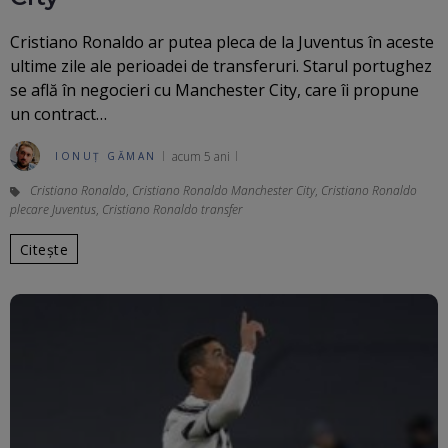
Cristiano Ronaldo ar putea pleca de la Juventus în aceste
ultime zile ale perioadei de transferuri. Starul portughez
se află în negocieri cu Manchester City, care îi propune
un contract…
acum 5 ani
IONUȚ GĂMAN
Cristiano Ronaldo
,
Cristiano Ronaldo Manchester City
,
Cristiano Ronaldo
plecare Juventus
,
Cristiano Ronaldo transfer
Citește