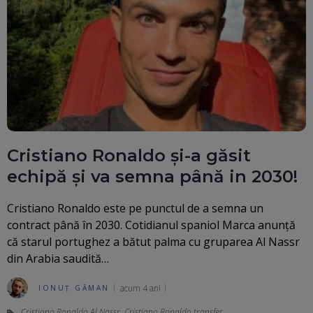
Cristiano Ronaldo și-a găsit
echipă și va semna până in 2030!
Cristiano Ronaldo este pe punctul de a semna un
contract până în 2030. Cotidianul spaniol Marca anunță
că starul portughez a bătut palma cu gruparea Al Nassr
din Arabia saudită…
acum 4 ani
IONUȚ GĂMAN
Cristiano Ronaldo Al Nassr
,
Cristiano Ronaldo transfer