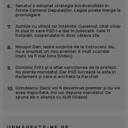
Senatul a adoptat strategia biodiversității în
6.
forma Camerei Deputaților. Legea poate merge la
promulgare
OLIVIU MATEI, HOLISUN: SOFTWARE DE LA CLUJ PENTRU
WASHINGTON, OCHELARI INTELIGENȚI ȘI FERME
VERTICALE FĂRĂ PĂMÂNT
Justiție cu viteză rar întâlnită: Guvernul, citat chiar
7.
EP. 54
în ziua în care PSD l-a dat în judecată. Cele 11
hotărâri, suspendate în doar câteva zile
VALENTIN VANCEA, CEO AL PATRIA BANK: AUTOMATIZĂM
Nicușor Dan, ieșire surpriză de la Cotroceni. Nu,
8.
PROCESE, DAR CE FACEM CÂND PICĂ BAZA DE DATE, LA
nu a anunțat un nou premier: E mult scandal
INSTITUȚIILE STATULUI?
inutil. Va fi mai bine (Video)
EP. 53
Dominic Fritz și-a aflat sancțiunea de la prefect.
9.
Nu pierde mandatul. Dar PSD lucrează la asta în
VOICU OPREAN (AROBS): CUM CONSTRUIEȘTI O COMPANIE
Parlament și cere și anchetă la Parchet
GLOBALĂ, FĂRĂ SĂ PIERZI LEGĂTURA CU COMUNITATEA
TA LOCALĂ - ȘI CE SĂ DAI ÎNAPOI
EP. 52
Grindeanu: Dacă voi fi desemnat premier și nu voi
10.
avea majoritate, îmi voi depune mandatul. Ce
spune de o alianță cu AUR (Video)
ROBERT GRAUR, FOMO: SPEAKERUL PE SCENĂ, INVITATUL
ÎN SALĂ, DAR ÎNVĂȚĂM UNII DE LA CEILALȚI. VIN JASON
DERULO, STEVEN BARTLETT ȘI ALȚI PESTE 60 DE
ANTREPRENORI
EP. 51
URMĂREȘTE-NE PE