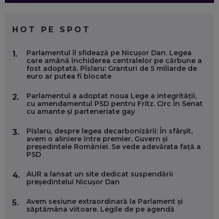
CE SĂ FOLOSEȘTI, CÂND ÎȚI TREBUIE CEVA MAI PRECIS CA
CHATGPT
EP. 59
HOT PE SPOT
MARIO GHENEA, COFONDATOR WORKFLOW TIME: CUM
Parlamentul îl sfidează pe Nicușor Dan. Legea
1.
FOLOSEȘTI TEHNOLOGIA CA SĂ FII MAI BUN LA JOB. ȘI CUM
care amână închiderea centralelor pe cărbune a
SE VA SCHIMBA MUNCA, ÎN URMĂTORII ANI
fost adoptată. Pîslaru: Granturi de 5 miliarde de
EP. 58
euro ar putea fi blocate
Parlamentul a adoptat noua Lege a integrității,
2.
MARIUS PAȘCULEA, COFONDATOR AL KULTH: CUM
cu amendamentul PSD pentru Fritz. Circ în Senat
FOLOSEȘTI TEHNOLOGIA CA SĂ ÎȚI DESCHIZI DRUMUL
cu amante și parteneriate gay
CĂTRE ARTĂ, LA NIVEL GLOBAL
EP. 57
Pîslaru, despre legea decarbonizării: În sfârșit,
3.
avem o aliniere între premier, Guvern și
președintele României. Se vede adevărata față a
ANDREI AVĂDANEI, BIT SENTINEL: CUM ÎȚI PROTEJEZI
PSD
EFICIENT VIAȚA ONLINE. ȘI CARE SUNT PRIMII PAȘI ÎNTR-O
CARIERĂ DE „HACKER CU PERMIS”
EP. 56
AUR a lansat un site dedicat suspendării
4.
președintelui Nicușor Dan
DOINA VÎLCEANU, CONTENTSPEED: VREI SUCCES ONLINE?
Avem sesiune extraordinară la Parlament și
5.
ÎNVAȚĂ AEO ȘI GEO!
săptămâna viitoare. Legile de pe agendă
EP. 55