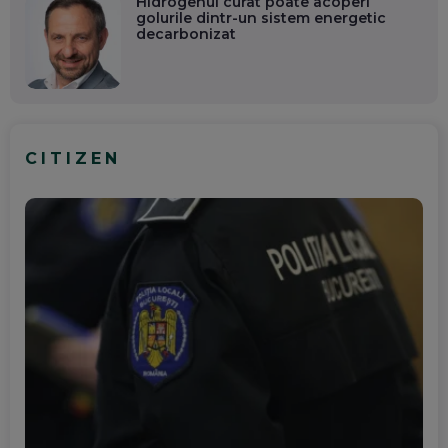
Hidrogenul curat poate acoperi
golurile dintr-un sistem energetic
decarbonizat
CITIZEN