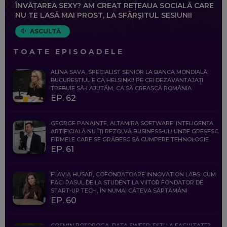
ÎNVĂȚAREA SEXY? AM CREAT REȚEAUA SOCIALĂ CARE
NU TE LASĂ MAI PROST, LA SFÂRȘITUL SESIUNII
ASCULTĂ
TOATE EPISOADELE
ALINA SAVA, SPECIALIST SENIOR LA BANCA MONDIALĂ:
BUCUREȘTIUL E CA HELSINKI! PE CEI DEZAVANTAJAȚI
TREBUIE SĂ-I AJUTĂM, CA SĂ CREASCĂ ROMÂNIA
EP. 62
GEORGE PANAINTE, ALTAMIRA SOFTWARE: INTELIGENȚA
ARTIFICIALĂ NU ÎȚI REZOLVĂ BUSINESS-UL! UNDE GREȘESC
FIRMELE CARE SE GRĂBESC SĂ CUMPERE TEHNOLOGIE
EP. 61
FLAVIA HUSAR, COFONDATOARE INNOVATION LABS: CUM
FACI PASUL DE LA STUDENT LA VIITOR FONDATOR DE
START-UP TECH, ÎN NUMAI CÂTEVA SĂPTĂMÂNI
EP. 60
COSMIN BOȚOROGA, DATA SWEEP: EȘTI LA FACULTATE?