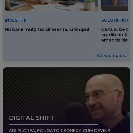
SOLUȚII FINA
INVESTIȚII
CSALB: Ce tre
Nu banii mulți fac diferența, ci timpul
credite în f
amenda dată 
Citește toate...
DIGITAL SHIFT
ADI FLOREA, FONDATOR SONEXY: CUM DEVINE