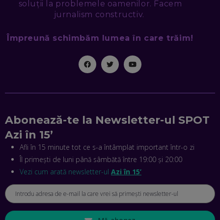
soluții la problemele oamenilor. Facem
EP. 46
jurnalism constructiv.
Împreună schimbăm lumea în care trăim!
MIHAI CEPOI, JOBFUL: SCHIMBĂM MODUL ÎN CARE APLICI
LA JOB! CUM DEMONSTREZI ABILITĂȚI ȘI CÂȘTIGI PREMII
EP. 45
ANTONIO ENACHE, SENSE4FIT: CUM TE AJUTĂ
TEHNOLOGIA SĂ FACI SPORT, SĂ FII MAI COMPETITIV ȘI SĂ
CÂȘTIGI
EP. 44
Abonează-te la Newsletter-ul SPOT
CRISTIAN GROZEA, BEEFAST: PREGĂTIM CEL MAI BUN
Azi în 15’
DISPECERAT AUTOMAT DE PE PIAȚĂ! CUM POATE
REVOLUȚIONA LIVRĂRILE RAPIDE, DIN ROMÂNIA PÂNĂ ÎN
Afli în 15 minute tot ce s-a întâmplat important într-o zi
ASIA
Îl primești de luni până sâmbătă între 19:00 și 20:00
EP. 43
Vezi cum arată newsletter-ul
Azi în 15’
ANDREI NICOARĂ, EXPERT ÎN E-GUVERNARE: N-O SĂ NE
MAI MEARGĂ PREA MULT CU MANȚOGĂRII! DACĂ NU NE
RESPECTĂM OBLIGAȚIILE EUROPENE, VOM AVEA
PROBLEME
EP. 42