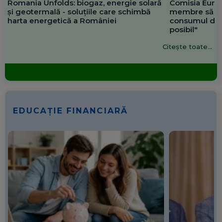
Romania Unfolds: biogaz, energie solară
Comisia Europ
și geotermală - soluțiile care schimbă
membre să re
harta energetică a României
consumul de 
posibil"
Citește toate...
EDUCAȚIE FINANCIARĂ