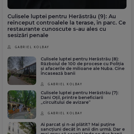
Culisele luptei pentru Herăstrău (9): Au
reînceput controalele la terase, în parc. Ce
restaurante cunoscute s-au ales cu
sesizări penale
GABRIEL KOLBAY
Culisele luptei pentru Herăstrău (8):
Războiul de 100 de procese cu Poliția
și afacerile de milioane ale Nuba. Cine
încasează banii
GABRIEL KOLBAY
Culisele luptei pentru Herăstrău (7):
Dani Oțil, printre beneficiarii
„circuitului de avizare”
GABRIEL KOLBAY
Ai parcat și n-ai plătit? Mai puține
sancțiuni decât în anii din urmă. Dar e
mai greu să scapi! Unde se duc banii