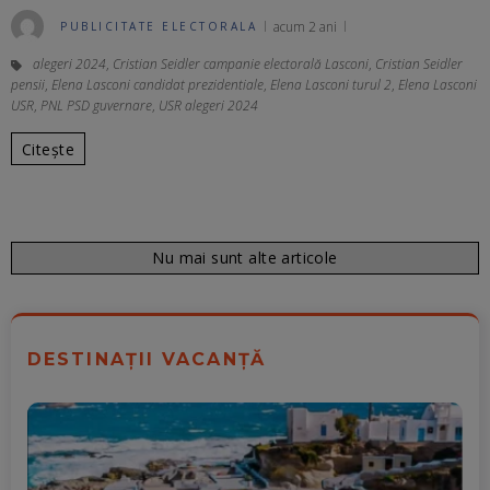
acum 2 ani
PUBLICITATE ELECTORALA
alegeri 2024
,
Cristian Seidler campanie electorală Lasconi
,
Cristian Seidler
pensii
,
Elena Lasconi candidat prezidentiale
,
Elena Lasconi turul 2
,
Elena Lasconi
USR
,
PNL PSD guvernare
,
USR alegeri 2024
Citește
Nu mai sunt alte articole
DESTINAȚII VACANȚĂ