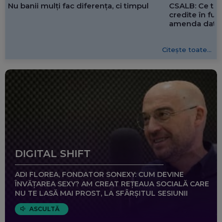
CSALB: Ce tre
Nu banii mulți fac diferența, ci timpul
credite în f
amenda dată 
Citește toate...
DIGITAL SHIFT
ADI FLOREA, FONDATOR SONEXY: CUM DEVINE
ÎNVĂȚAREA SEXY? AM CREAT REȚEAUA SOCIALĂ CARE
NU TE LASĂ MAI PROST, LA SFÂRȘITUL SESIUNII
ASCULTĂ