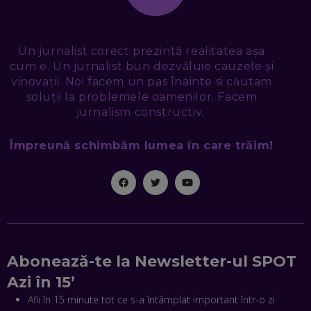
CRISTIAN CHINA BIRTA, KOOPERATIVA 2.0: CUM ÎȚI FACI
PROMOVAREA ONLINE. 3 PAȘI CA SĂ RECUNOȘTI „ȚEPARII”
DIN MARKETINGUL DIGITAL
Un jurnalist corect prezintă realitatea așa
EP. 49
cum e. Un jurnalist bun dezvăluie cauzele și
vinovații. Noi facem un pas înainte si căutam
TUDOR MIHĂILESCU, FRESHFUL BY EMAG: MAGAZINUL
soluții la problemele oamenilor. Facem
VIITORULUI NU ARE TRILIOANE DE PRODUSE. DAR ARE
EXACT CE ÎȚI DOREȘTI
jurnalism constructiv.
EP. 48
Împreună schimbăm lumea în care trăim!
EDUARD DUMITRAȘCU, ASOCIAȚIA ROMÂNĂ PENTRU
SMART CITY: CUM SE NAȘTE UN ORAȘ INTELIGENT. CE „NU
PUȘCĂ” LA NOI. ÎN CE DEȘERT SE CONSTRUIEȘTE CEL MAI
MARE „ORAȘ COGNITIV” DIN ISTORIE
EP. 47
NICOLAE ȚIBRIGAN, DIGITAL FORENSIC TEAM: CUM ÎȚI DAI
SEAMA CĂ CINEVA ÎNCEARCĂ SĂ TE MANIPULEZE, ONLINE.
CE-AM ÎNVĂȚAT DIN EPISODUL GEORGESCU
Abonează-te la Newsletter-ul SPOT
EP. 46
Azi în 15’
Afli în 15 minute tot ce s-a întâmplat important într-o zi
MIHAI CEPOI, JOBFUL: SCHIMBĂM MODUL ÎN CARE APLICI