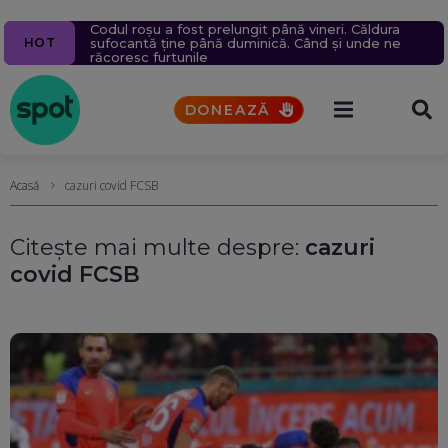
Mirabela Grădinaru, partenera lui Nicușor Dan, și-a
Codul roșu a fost prelungit până vineri. Căldura
Ziua 1623
Morți la Moscova. Noi mesaje Ro-Alert. Un
Peste 14.000 de incendii în Franța. 402 oameni
Cel mai puternic atac asupra Kievului din acest an: 17
HOT
publicat declarațiile de avere și de interese. Ce
sufocantă ține până duminică. Când și unde ne
militar a deschis focul asupra camarazilor la
arestați, dintre care 156 sunt minori
morți și 44 de răniți (Foto & Video)
case, terenuri, datorii și salariu are la Dacia
răcoresc furtunile
Sevastopol. Soldați ruși care dormeau în front, luați
prizonieri (Video)
DONEAZĂ
Acasă
cazuri covid FCSB
Citește mai multe despre:
cazuri
covid FCSB