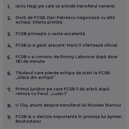
MARIO GHENEA, COFONDATOR WORKFLOW TIME: CUM
Ianis Hagi, pe cale să prindă transferul carierei
1.
FOLOSEȘTI TEHNOLOGIA CA SĂ FII MAI BUN LA JOB. ȘI CUM
SE VA SCHIMBA MUNCA, ÎN URMĂTORII ANI
Dorit de FCSB, Dan Petrescu negociază cu altă
EP. 58
2.
echipă: Oferta primită
MARIUS PAȘCULEA, COFONDATOR AL KULTH: CUM
FCSB primește o veste excelentă
3.
FOLOSEȘTI TEHNOLOGIA CA SĂ ÎȚI DESCHIZI DRUMUL
CĂTRE ARTĂ, LA NIVEL GLOBAL
FCSB și-a găsit atacant: Marți îl ofertează oficial
4.
EP. 57
FCSB s-a convins de Ronny Labonne după doar
5.
181 de minute
ANDREI AVĂDANEI, BIT SENTINEL: CUM ÎȚI PROTEJEZI
EFICIENT VIAȚA ONLINE. ȘI CARE SUNT PRIMII PAȘI ÎNTR-O
CARIERĂ DE „HACKER CU PERMIS”
Titularul care pierde echipa de start la FCSB:
6.
EP. 56
„Afară din echipă”
Primul jucător pe care FCSB îl dă afară după
7.
DOINA VÎLCEANU, CONTENTSPEED: VREI SUCCES ONLINE?
remiza cu Farul: „Luați-l”
ÎNVAȚĂ AEO ȘI GEO!
EP. 55
U Cluj, anunț despre transferul lui Nicolae Stanciu
8.
FCSB ia o decizie importantă în privința lui Aymen
9.
OLIVIU MATEI, HOLISUN: SOFTWARE DE LA CLUJ PENTRU
Boutoutaou
WASHINGTON, OCHELARI INTELIGENȚI ȘI FERME
VERTICALE FĂRĂ PĂMÂNT