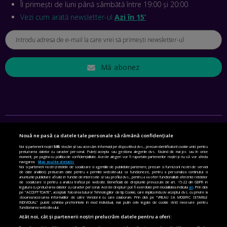
LA JOB! CUM DEMONSTREZI ABILITĂȚI ȘI CÂȘTIGI PREMII
Îl primești de luni până sâmbătă între 19:00 și 20:00
EP. 45
Vezi cum arată newsletter-ul
Azi în 15’
ANTONIO ENACHE, SENSE4FIT: CUM TE AJUTĂ
TEHNOLOGIA SĂ FACI SPORT, SĂ FII MAI COMPETITIV ȘI SĂ
CÂȘTIGI
EP. 44
Mă abonez
CRISTIAN GROZEA, BEEFAST: PREGĂTIM CEL MAI BUN
DISPECERAT AUTOMAT DE PE PIAȚĂ! CUM POATE
REVOLUȚIONA LIVRĂRILE RAPIDE, DIN ROMÂNIA PÂNĂ ÎN
ASIA
EP. 43
Nouă ne pasă ca datele tale personale să rămână confidențiale
ANDREI NICOARĂ, EXPERT ÎN E-GUVERNARE: N-O SĂ NE
SETĂRI DE CONFIDENȚIALITATE
Noi și partenerii noștri
585
stocăm și/sau accesăm informații pe dispozitivul dvs., precum identificatorii cookie unici pentru
MAI MEARGĂ PREA MULT CU MANȚOGĂRII! DACĂ NU NE
prelucrarea datelor cu caracter personal. Puteți accepta sau gestiona alegerile dvs. făcând clic mai jos sau în orice
RESPECTĂM OBLIGAȚIILE EUROPENE, VOM AVEA
moment, pe pagina cu politica de confidențialitate. Aceste alegeri vor fi raportate partenerilor noștri și nu vă vor afecta
POLITICA DE COOKIE
navigarea.
Mai multe detalii
PROBLEME
Noi si partenerii nostri (retelele de socializare si agentiile de publicitate partenere, precum si furnizorii nostri de servicii
EP. 42
de date analitice) prelucram date pentru a permite website-ului sa functioneze, pentru a personaliza continutul si
POLITICA DE CONFIDENȚIALITATE
anunturile publicitare afisate in functie de interesele si/sau profilul dvs., pentru a va oferi functionalitati aferente retelelor
de socializare si pentru a analiza traficul pe website. Beneficiati de drepturile prevazute de art. 15-22 din GDPR in
legatura cu prelucrarea datelor cu caracter personal. Aceste drepturi pot fi exercitate prin modalitatea indicata
aici
. Prin click
pe “ACCEPT TOATE”, acceptati folosirea tuturor Tehnologiilor de tip Cookie, care implica inclusiv acceptul dvs. cu privire la
TERMENI ȘI CONDIȚII
stocarea/accesarea informatiilor de catre Vendor-ii cu care colaboram. Prin click pe “VREAU SA MODIFIC SETARILE
MIHAELA BÎCIU, INVESTIMENTAL: BURSA E PENTRU TOȚI
INDIVIDUAL” puteti schimba preferintele in mod individual, mai putin cele legate de cookie strict necesare pentru
ROMÂNII! CUM ÎNVEȚI SĂ INVESTEȘTI
functionarea website-ului.
CONTACT
EP. 41
Atât noi, cât și partenerii noștri prelucrăm datele pentru a oferi: