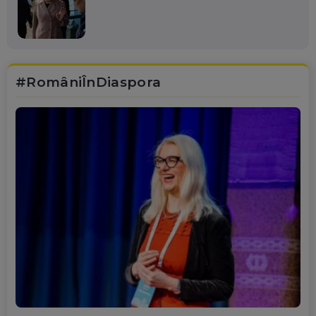
#RomâniÎnDiaspora