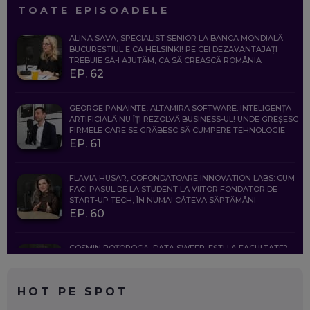
TOATE EPISOADELE
ALINA SAVA, SPECIALIST SENIOR LA BANCA MONDIALĂ:
BUCUREȘTIUL E CA HELSINKI! PE CEI DEZAVANTAJAȚI
TREBUIE SĂ-I AJUTĂM, CA SĂ CREASCĂ ROMÂNIA
EP. 62
GEORGE PANAINTE, ALTAMIRA SOFTWARE: INTELIGENȚA
ARTIFICIALĂ NU ÎȚI REZOLVĂ BUSINESS-UL! UNDE GREȘESC
FIRMELE CARE SE GRĂBESC SĂ CUMPERE TEHNOLOGIE
EP. 61
FLAVIA HUSAR, COFONDATOARE INNOVATION LABS: CUM
FACI PASUL DE LA STUDENT LA VIITOR FONDATOR DE
START-UP TECH, ÎN NUMAI CÂTEVA SĂPTĂMÂNI
EP. 60
COSMIN BOȚOROGA, DATA SWEEP: EȘTI LA FACULTATE?
CE SĂ FOLOSEȘTI, CÂND ÎȚI TREBUIE CEVA MAI PRECIS CA
CHATGPT
EP. 59
HOT PE SPOT