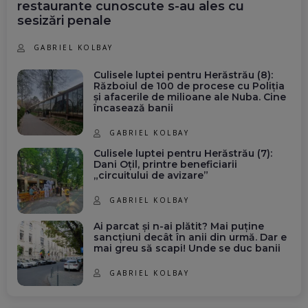
restaurante cunoscute s-au ales cu
sesizări penale
GABRIEL KOLBAY
Culisele luptei pentru Herăstrău (8):
Războiul de 100 de procese cu Poliția
și afacerile de milioane ale Nuba. Cine
încasează banii
GABRIEL KOLBAY
Culisele luptei pentru Herăstrău (7):
Dani Oțil, printre beneficiarii
„circuitului de avizare”
GABRIEL KOLBAY
Ai parcat și n-ai plătit? Mai puține
sancțiuni decât în anii din urmă. Dar e
mai greu să scapi! Unde se duc banii
GABRIEL KOLBAY