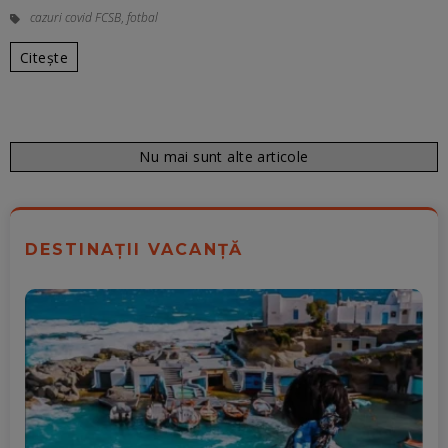
cazuri covid FCSB
,
fotbal
Citește
Nu mai sunt alte articole
DESTINAȚII VACANȚĂ