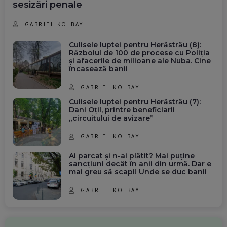
sesizări penale
GABRIEL KOLBAY
Culisele luptei pentru Herăstrău (8):
Războiul de 100 de procese cu Poliția
și afacerile de milioane ale Nuba. Cine
încasează banii
GABRIEL KOLBAY
Culisele luptei pentru Herăstrău (7):
Dani Oțil, printre beneficiarii
„circuitului de avizare”
GABRIEL KOLBAY
Ai parcat și n-ai plătit? Mai puține
sancțiuni decât în anii din urmă. Dar e
mai greu să scapi! Unde se duc banii
GABRIEL KOLBAY