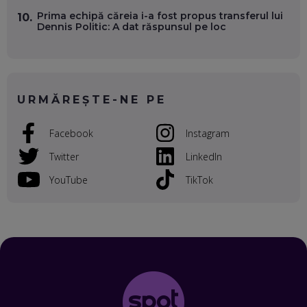
Prima echipă căreia i-a fost propus transferul lui
10.
Dennis Politic: A dat răspunsul pe loc
VALENTIN VANCEA, CEO AL PATRIA BANK: AUTOMATIZĂM
PROCESE, DAR CE FACEM CÂND PICĂ BAZA DE DATE, LA
INSTITUȚIILE STATULUI?
EP. 53
URMĂREȘTE-NE PE
VOICU OPREAN (AROBS): CUM CONSTRUIEȘTI O COMPANIE
GLOBALĂ, FĂRĂ SĂ PIERZI LEGĂTURA CU COMUNITATEA
TA LOCALĂ - ȘI CE SĂ DAI ÎNAPOI
Facebook
Instagram
EP. 52
Twitter
LinkedIn
ROBERT GRAUR, FOMO: SPEAKERUL PE SCENĂ, INVITATUL
ÎN SALĂ, DAR ÎNVĂȚĂM UNII DE LA CEILALȚI. VIN JASON
YouTube
TikTok
DERULO, STEVEN BARTLETT ȘI ALȚI PESTE 60 DE
ANTREPRENORI
EP. 51
RADU MOȚOC, TECHSOUP: O TREIME DINTRE
PARTICIPANȚII LA DEZBATERILE DE PE REȚELE SOCIALE
ȚIPĂ, CU FEȚELE ACOPERITE. CUM ÎNVĂȚĂM SĂ DISCUTĂM
ȘI SĂ DECIDEM
EP. 50