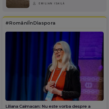
EMILIAN ISAILĂ
#RomâniÎnDiaspora
Diana Olar, românca de la Google care