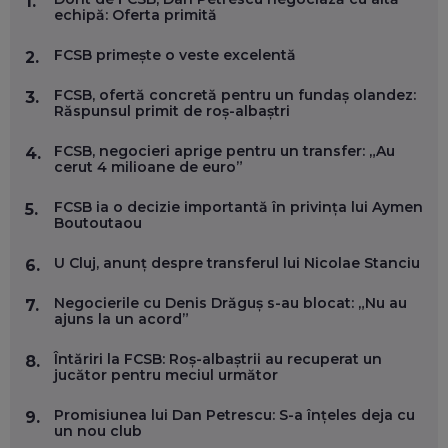
1.
FOLOSEȘTI TEHNOLOGIA CA SĂ FII MAI BUN LA JOB. ȘI CUM
echipă: Oferta primită
SE VA SCHIMBA MUNCA, ÎN URMĂTORII ANI
EP. 58
FCSB primește o veste excelentă
2.
MARIUS PAȘCULEA, COFONDATOR AL KULTH: CUM
FCSB, ofertă concretă pentru un fundaș olandez:
3.
FOLOSEȘTI TEHNOLOGIA CA SĂ ÎȚI DESCHIZI DRUMUL
Răspunsul primit de roș-albaștri
CĂTRE ARTĂ, LA NIVEL GLOBAL
EP. 57
FCSB, negocieri aprige pentru un transfer: „Au
4.
cerut 4 milioane de euro”
ANDREI AVĂDANEI, BIT SENTINEL: CUM ÎȚI PROTEJEZI
FCSB ia o decizie importantă în privința lui Aymen
5.
EFICIENT VIAȚA ONLINE. ȘI CARE SUNT PRIMII PAȘI ÎNTR-O
Boutoutaou
CARIERĂ DE „HACKER CU PERMIS”
EP. 56
U Cluj, anunț despre transferul lui Nicolae Stanciu
6.
DOINA VÎLCEANU, CONTENTSPEED: VREI SUCCES ONLINE?
Negocierile cu Denis Drăguș s-au blocat: „Nu au
7.
ÎNVAȚĂ AEO ȘI GEO!
ajuns la un acord”
EP. 55
Întăriri la FCSB: Roș-albaștrii au recuperat un
8.
jucător pentru meciul următor
OLIVIU MATEI, HOLISUN: SOFTWARE DE LA CLUJ PENTRU
WASHINGTON, OCHELARI INTELIGENȚI ȘI FERME
Promisiunea lui Dan Petrescu: S-a înțeles deja cu
9.
VERTICALE FĂRĂ PĂMÂNT
un nou club
EP. 54