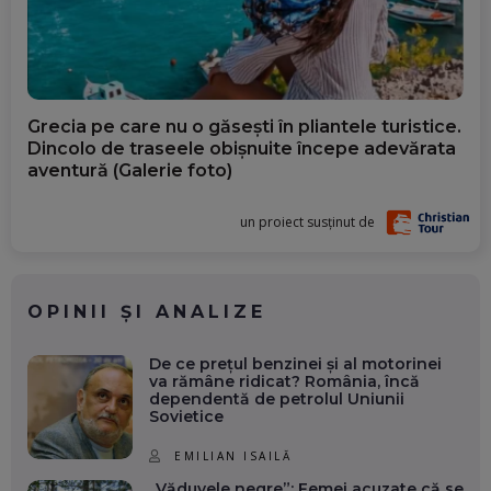
Grecia pe care nu o găsești în pliantele turistice.
Dincolo de traseele obișnuite începe adevărata
aventură (Galerie foto)
un proiect susținut de
OPINII ȘI ANALIZE
De ce prețul benzinei și al motorinei
va rămâne ridicat? România, încă
dependentă de petrolul Uniunii
Sovietice
EMILIAN ISAILĂ
„Văduvele negre”: Femei acuzate că se