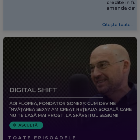
credite în f
amenda dată 
Citește toate...
DIGITAL SHIFT
ADI FLOREA, FONDATOR SONEXY: CUM DEVINE
ÎNVĂȚAREA SEXY? AM CREAT REȚEAUA SOCIALĂ CARE
NU TE LASĂ MAI PROST, LA SFÂRȘITUL SESIUNII
ASCULTĂ
TOATE EPISOADELE