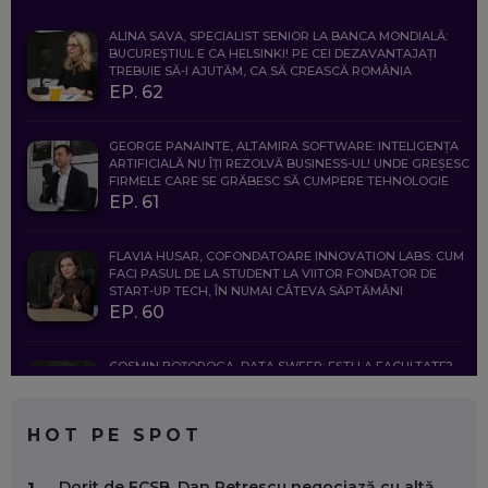
ALINA SAVA, SPECIALIST SENIOR LA BANCA MONDIALĂ:
BUCUREȘTIUL E CA HELSINKI! PE CEI DEZAVANTAJAȚI
TREBUIE SĂ-I AJUTĂM, CA SĂ CREASCĂ ROMÂNIA
EP. 62
GEORGE PANAINTE, ALTAMIRA SOFTWARE: INTELIGENȚA
ARTIFICIALĂ NU ÎȚI REZOLVĂ BUSINESS-UL! UNDE GREȘESC
FIRMELE CARE SE GRĂBESC SĂ CUMPERE TEHNOLOGIE
EP. 61
FLAVIA HUSAR, COFONDATOARE INNOVATION LABS: CUM
FACI PASUL DE LA STUDENT LA VIITOR FONDATOR DE
START-UP TECH, ÎN NUMAI CÂTEVA SĂPTĂMÂNI
EP. 60
COSMIN BOȚOROGA, DATA SWEEP: EȘTI LA FACULTATE?
CE SĂ FOLOSEȘTI, CÂND ÎȚI TREBUIE CEVA MAI PRECIS CA
CHATGPT
EP. 59
HOT PE SPOT
MARIO GHENEA, COFONDATOR WORKFLOW TIME: CUM
Dorit de FCSB, Dan Petrescu negociază cu altă