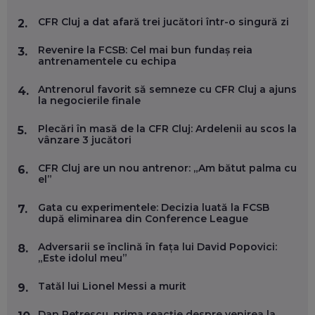
EP. 58
CFR Cluj a dat afară trei jucători într-o singură zi
2.
MARIUS PAȘCULEA, COFONDATOR AL KULTH: CUM
Revenire la FCSB: Cel mai bun fundaș reia
3.
FOLOSEȘTI TEHNOLOGIA CA SĂ ÎȚI DESCHIZI DRUMUL
antrenamentele cu echipa
CĂTRE ARTĂ, LA NIVEL GLOBAL
EP. 57
Antrenorul favorit să semneze cu CFR Cluj a ajuns
4.
la negocierile finale
ANDREI AVĂDANEI, BIT SENTINEL: CUM ÎȚI PROTEJEZI
Plecări în masă de la CFR Cluj: Ardelenii au scos la
5.
EFICIENT VIAȚA ONLINE. ȘI CARE SUNT PRIMII PAȘI ÎNTR-O
vânzare 3 jucători
CARIERĂ DE „HACKER CU PERMIS”
EP. 56
CFR Cluj are un nou antrenor: „Am bătut palma cu
6.
el”
DOINA VÎLCEANU, CONTENTSPEED: VREI SUCCES ONLINE?
ÎNVAȚĂ AEO ȘI GEO!
Gata cu experimentele: Decizia luată la FCSB
7.
după eliminarea din Conference League
EP. 55
Adversarii se înclină în fața lui David Popovici:
8.
„Este idolul meu”
OLIVIU MATEI, HOLISUN: SOFTWARE DE LA CLUJ PENTRU
WASHINGTON, OCHELARI INTELIGENȚI ȘI FERME
VERTICALE FĂRĂ PĂMÂNT
Tatăl lui Lionel Messi a murit
9.
EP. 54
Dan Petrescu, prima reacție despre venirea la