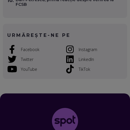
10.
FCSB
VALENTIN VANCEA, CEO AL PATRIA BANK: AUTOMATIZĂM
PROCESE, DAR CE FACEM CÂND PICĂ BAZA DE DATE, LA
INSTITUȚIILE STATULUI?
EP. 53
URMĂREȘTE-NE PE
VOICU OPREAN (AROBS): CUM CONSTRUIEȘTI O COMPANIE
GLOBALĂ, FĂRĂ SĂ PIERZI LEGĂTURA CU COMUNITATEA
TA LOCALĂ - ȘI CE SĂ DAI ÎNAPOI
Facebook
Instagram
EP. 52
Twitter
LinkedIn
ROBERT GRAUR, FOMO: SPEAKERUL PE SCENĂ, INVITATUL
ÎN SALĂ, DAR ÎNVĂȚĂM UNII DE LA CEILALȚI. VIN JASON
YouTube
TikTok
DERULO, STEVEN BARTLETT ȘI ALȚI PESTE 60 DE
ANTREPRENORI
EP. 51
RADU MOȚOC, TECHSOUP: O TREIME DINTRE
PARTICIPANȚII LA DEZBATERILE DE PE REȚELE SOCIALE
ȚIPĂ, CU FEȚELE ACOPERITE. CUM ÎNVĂȚĂM SĂ DISCUTĂM
ȘI SĂ DECIDEM
EP. 50
CRISTIAN CHINA BIRTA, KOOPERATIVA 2.0: CUM ÎȚI FACI
PROMOVAREA ONLINE. 3 PAȘI CA SĂ RECUNOȘTI „ȚEPARII”