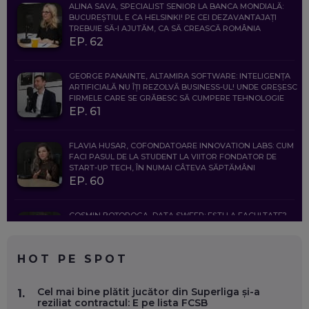
ALINA SAVA, SPECIALIST SENIOR LA BANCA MONDIALĂ:
BUCUREȘTIUL E CA HELSINKI! PE CEI DEZAVANTAJAȚI
TREBUIE SĂ-I AJUTĂM, CA SĂ CREASCĂ ROMÂNIA
EP. 62
GEORGE PANAINTE, ALTAMIRA SOFTWARE: INTELIGENȚA
ARTIFICIALĂ NU ÎȚI REZOLVĂ BUSINESS-UL! UNDE GREȘESC
FIRMELE CARE SE GRĂBESC SĂ CUMPERE TEHNOLOGIE
EP. 61
FLAVIA HUSAR, COFONDATOARE INNOVATION LABS: CUM
FACI PASUL DE LA STUDENT LA VIITOR FONDATOR DE
START-UP TECH, ÎN NUMAI CÂTEVA SĂPTĂMÂNI
EP. 60
COSMIN BOȚOROGA, DATA SWEEP: EȘTI LA FACULTATE?
CE SĂ FOLOSEȘTI, CÂND ÎȚI TREBUIE CEVA MAI PRECIS CA
CHATGPT
EP. 59
HOT PE SPOT
MARIO GHENEA, COFONDATOR WORKFLOW TIME: CUM
Cel mai bine plătit jucător din Superliga și-a
1.
FOLOSEȘTI TEHNOLOGIA CA SĂ FII MAI BUN LA JOB. ȘI CUM
reziliat contractul: E pe lista FCSB
SE VA SCHIMBA MUNCA, ÎN URMĂTORII ANI