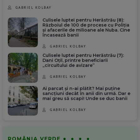
GABRIEL KOLBAY
Culisele luptei pentru Herăstrău (8):
Războiul de 100 de procese cu Poliția
și afacerile de milioane ale Nuba. Cine
încasează banii
GABRIEL KOLBAY
Culisele luptei pentru Herăstrău (7):
Dani Oțil, printre beneficiarii
„circuitului de avizare”
GABRIEL KOLBAY
Ai parcat și n-ai plătit? Mai puține
sancțiuni decât în anii din urmă. Dar e
mai greu să scapi! Unde se duc banii
GABRIEL KOLBAY
ROMÂNIA VERDE