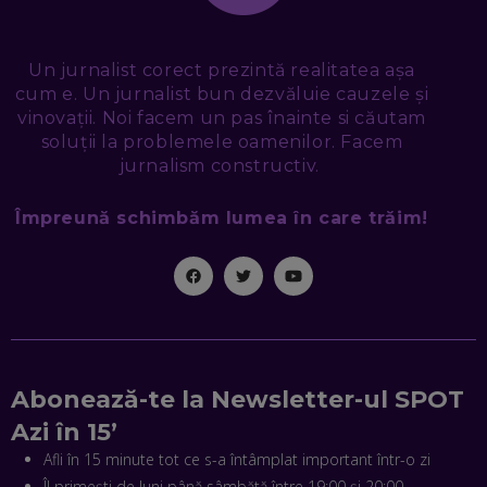
DIN MARKETINGUL DIGITAL
EP. 49
Un jurnalist corect prezintă realitatea așa
TUDOR MIHĂILESCU, FRESHFUL BY EMAG: MAGAZINUL
cum e. Un jurnalist bun dezvăluie cauzele și
VIITORULUI NU ARE TRILIOANE DE PRODUSE. DAR ARE
vinovații. Noi facem un pas înainte si căutam
EXACT CE ÎȚI DOREȘTI
soluții la problemele oamenilor. Facem
EP. 48
jurnalism constructiv.
EDUARD DUMITRAȘCU, ASOCIAȚIA ROMÂNĂ PENTRU
SMART CITY: CUM SE NAȘTE UN ORAȘ INTELIGENT. CE „NU
Împreună schimbăm lumea în care trăim!
PUȘCĂ” LA NOI. ÎN CE DEȘERT SE CONSTRUIEȘTE CEL MAI
MARE „ORAȘ COGNITIV” DIN ISTORIE
EP. 47
NICOLAE ȚIBRIGAN, DIGITAL FORENSIC TEAM: CUM ÎȚI DAI
SEAMA CĂ CINEVA ÎNCEARCĂ SĂ TE MANIPULEZE, ONLINE.
CE-AM ÎNVĂȚAT DIN EPISODUL GEORGESCU
EP. 46
Abonează-te la Newsletter-ul SPOT
MIHAI CEPOI, JOBFUL: SCHIMBĂM MODUL ÎN CARE APLICI
Azi în 15’
LA JOB! CUM DEMONSTREZI ABILITĂȚI ȘI CÂȘTIGI PREMII
Afli în 15 minute tot ce s-a întâmplat important într-o zi
EP. 45
Îl primești de luni până sâmbătă între 19:00 și 20:00