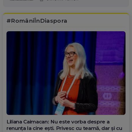
#RomâniÎnDiaspora
Diana Olar, românca de la Google care
demonstrează că diaspora poate schimba