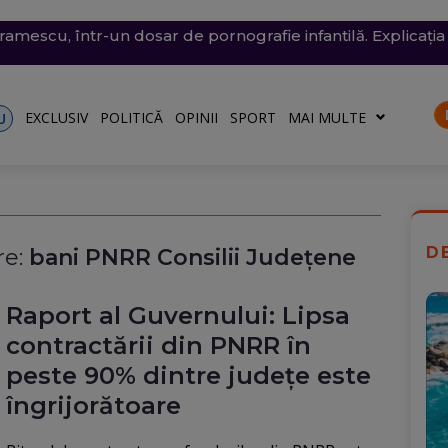
conomie de energie, fără efect: Miercuri, la momentul criti
v exploziv a perturbat traficul pe aeroportul Leipzig, un c
vramescu, într-un dosar de pornografie infantilă. Explicația 
tenera lui Nicușor Dan, și-a publicat declarațiile de avere 
 mare, în dreptul unei plaje din Mamaia (Video). Aparatul v
rii
turile către Ucraina. Rusia, principalul suspect
riu are la Dacia
EXCLUSIV
POLITICĂ
OPINII
SPORT
MAI MULTE
U
D
e:
bani PNRR Consilii Județene
Raport al Guvernului: Lipsa
contractării din PNRR în
peste 90% dintre județe este
îngrijorătoare