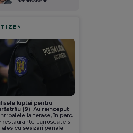
decarbonizat
ITIZEN
lisele luptei pentru
răstrău (9): Au reînceput
ntroalele la terase, în parc.
 restaurante cunoscute s-
 ales cu sesizări penale