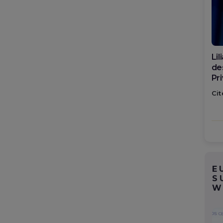
Di
ca
po
Cit
E
S
W