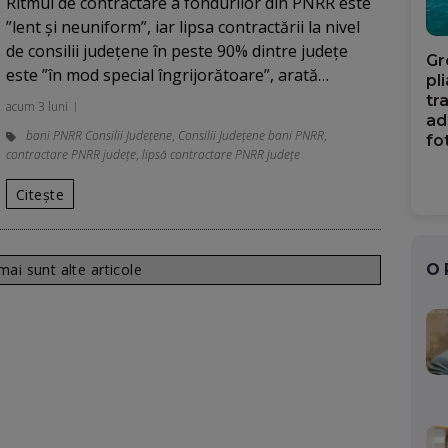
Ritmul de contractare a fondurilor din PNRR este
”lent și neuniform”, iar lipsa contractării la nivel
de consilii județene în peste 90% dintre județe
Gr
este ”în mod special îngrijorătoare”, arată…
pl
tr
acum 3 luni
ad
bani PNRR Consilii Județene
,
Consilii Județene bani PNRR
,
fo
contractare PNRR județe
,
lipsă contractare PNRR județe
Citește
ai sunt alte articole
O