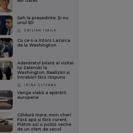
Bill Gates
Șah la președinte. Și nu
unul 5D
EMILIAN ISAILĂ
Cu ce s-a întors Lazurca
de la Washington
Adevăratul bilanț al vizitei
lui Zelenski la
Washington. Realizări și
întrebări fără răspuns
IRINA OLTEANU
Veriga slabă a apărării
europene
Căldură mare, mon cher!
Fără apă și fără curent.
Plătim azi o poliță veche
de un sfert de secol