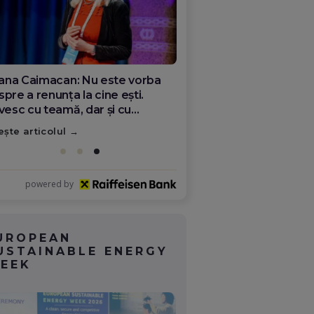
ana Olar, românca de la Google
re demonstrează că diaspora
ate schimba România
ește articolul
powered by
UROPEAN
USTAINABLE ENERGY
EEK