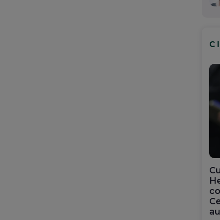
C
Cu
He
co
Ce
au