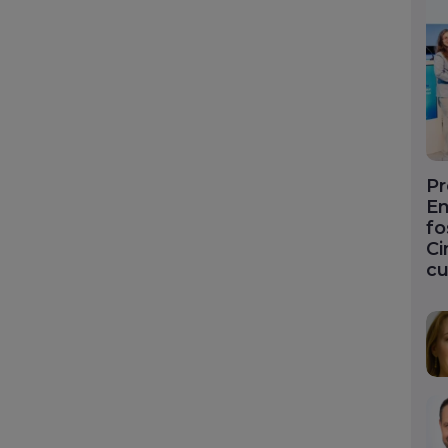
Pr
En
fo
Ci
cu