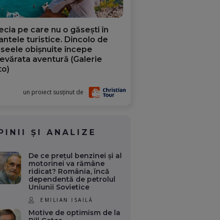
ecia pe care nu o găsești în
iantele turistice. Dincolo de
aseele obișnuite începe
evărata aventură (Galerie
to)
un proiect susținut de
PINII ȘI ANALIZE
De ce prețul benzinei și al
motorinei va rămâne
ridicat? România, încă
dependentă de petrolul
Uniunii Sovietice
EMILIAN ISAILĂ
Motive de optimism de la