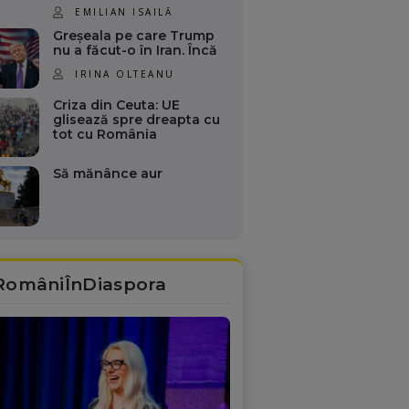
EMILIAN ISAILĂ
Greșeala pe care Trump
nu a făcut-o în Iran. Încă
IRINA OLTEANU
Criza din Ceuta: UE
glisează spre dreapta cu
tot cu România
Să mănânce aur
RomâniÎnDiaspora