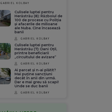
GABRIEL KOLBAY
Culisele luptei pentru
Herăstrău (8): Războiul de
100 de procese cu Poliția
și afacerile de milioane
ale Nuba. Cine încasează
banii
GABRIEL KOLBAY
Culisele luptei pentru
Herăstrău (7): Dani Oțil,
printre beneficiarii
„circuitului de avizare”
GABRIEL KOLBAY
Ai parcat și n-ai plătit?
Mai puține sancțiuni
decât în anii din urmă.
Dar e mai greu să scapi!
Unde se duc banii
GABRIEL KOLBAY