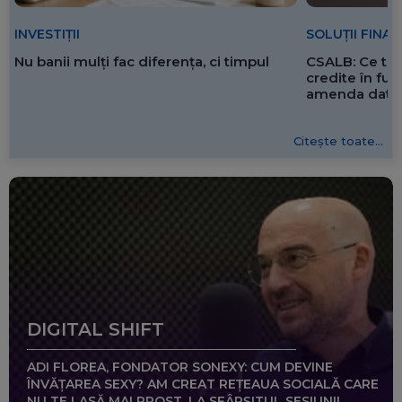
SOLUȚII FINA
INVESTIȚII
CSALB: Ce tre
Nu banii mulți fac diferența, ci timpul
credite în f
amenda dată 
Citește toate...
DIGITAL SHIFT
ADI FLOREA, FONDATOR SONEXY: CUM DEVINE
ÎNVĂȚAREA SEXY? AM CREAT REȚEAUA SOCIALĂ CARE
NU TE LASĂ MAI PROST, LA SFÂRȘITUL SESIUNII