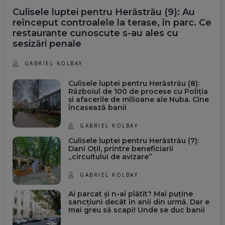
Culisele luptei pentru Herăstrău (9): Au
reînceput controalele la terase, în parc. Ce
restaurante cunoscute s-au ales cu
sesizări penale
GABRIEL KOLBAY
Culisele luptei pentru Herăstrău (8):
Războiul de 100 de procese cu Poliția
și afacerile de milioane ale Nuba. Cine
încasează banii
GABRIEL KOLBAY
Culisele luptei pentru Herăstrău (7):
Dani Oțil, printre beneficiarii
„circuitului de avizare”
GABRIEL KOLBAY
Ai parcat și n-ai plătit? Mai puține
sancțiuni decât în anii din urmă. Dar e
mai greu să scapi! Unde se duc banii