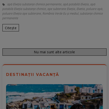
apă Elveția substanțe chimice permanente
,
apă potabilă Elveția
,
apă
potabilă Elveția substanțe chimice
,
ape subterane Elveția
,
Elvetia
,
poluare apă
,
poluare Elveția ape subterane
,
România Verde Eu și mediul
,
substanțe chimice
permanente
Citește
Nu mai sunt alte articole
DESTINAȚII VACANȚĂ