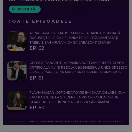
ASCULTĂ
TOATE EPISOADELE
ALINA SAVA, SPECIALIST SENIOR LA BANCA MONDIALĂ:
BUCUREȘTIUL E CA HELSINKI! PE CEI DEZAVANTAJAȚI
TREBUIE SĂ-I AJUTĂM, CA SĂ CREASCĂ ROMÂNIA
EP. 62
GEORGE PANAINTE, ALTAMIRA SOFTWARE: INTELIGENȚA
ARTIFICIALĂ NU ÎȚI REZOLVĂ BUSINESS-UL! UNDE GREȘESC
FIRMELE CARE SE GRĂBESC SĂ CUMPERE TEHNOLOGIE
EP. 61
FLAVIA HUSAR, COFONDATOARE INNOVATION LABS: CUM
FACI PASUL DE LA STUDENT LA VIITOR FONDATOR DE
START-UP TECH, ÎN NUMAI CÂTEVA SĂPTĂMÂNI
EP. 60
COSMIN BOȚOROGA, DATA SWEEP: EȘTI LA FACULTATE?
CE SĂ FOLOSEȘTI, CÂND ÎȚI TREBUIE CEVA MAI PRECIS CA
CHATGPT