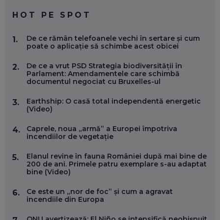
EP. 59
HOT PE SPOT
MARIO GHENEA, COFONDATOR WORKFLOW TIME: CUM
De ce rămân telefoanele vechi în sertare și cum
1.
FOLOSEȘTI TEHNOLOGIA CA SĂ FII MAI BUN LA JOB. ȘI CUM
poate o aplicație să schimbe acest obicei
SE VA SCHIMBA MUNCA, ÎN URMĂTORII ANI
EP. 58
De ce a vrut PSD Strategia biodiversității în
2.
Parlament: Amendamentele care schimbă
documentul negociat cu Bruxelles-ul
MARIUS PAȘCULEA, COFONDATOR AL KULTH: CUM
FOLOSEȘTI TEHNOLOGIA CA SĂ ÎȚI DESCHIZI DRUMUL
CĂTRE ARTĂ, LA NIVEL GLOBAL
Earthship: O casă total independentă energetic
3.
EP. 57
(Video)
Caprele, noua „armă” a Europei împotriva
4.
ANDREI AVĂDANEI, BIT SENTINEL: CUM ÎȚI PROTEJEZI
incendiilor de vegetație
EFICIENT VIAȚA ONLINE. ȘI CARE SUNT PRIMII PAȘI ÎNTR-O
CARIERĂ DE „HACKER CU PERMIS”
Elanul revine în fauna României după mai bine de
5.
EP. 56
200 de ani. Primele patru exemplare s-au adaptat
bine (Video)
DOINA VÎLCEANU, CONTENTSPEED: VREI SUCCES ONLINE?
Ce este un „nor de foc” și cum a agravat
6.
ÎNVAȚĂ AEO ȘI GEO!
incendiile din Europa
EP. 55
ONU avertizează: El Niño se intensifică neobișnuit
7.