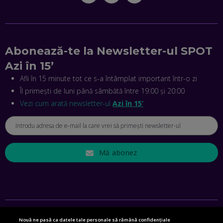
MIHAI CEPOI, JOBFUL: SCHIMBĂM MODUL ÎN CARE APLICI
LA JOB! CUM DEMONSTREZI ABILITĂȚI ȘI CÂȘTIGI PREMII
EP. 45
Abonează-te la Newsletter-ul SPOT
Azi în 15’
ANTONIO ENACHE, SENSE4FIT: CUM TE AJUTĂ
TEHNOLOGIA SĂ FACI SPORT, SĂ FII MAI COMPETITIV ȘI SĂ
Afli în 15 minute tot ce s-a întâmplat important într-o zi
CÂȘTIGI
Îl primești de luni până sâmbătă între 19:00 și 20:00
EP. 44
Vezi cum arată newsletter-ul
Azi în 15’
CRISTIAN GROZEA, BEEFAST: PREGĂTIM CEL MAI BUN
DISPECERAT AUTOMAT DE PE PIAȚĂ! CUM POATE
REVOLUȚIONA LIVRĂRILE RAPIDE, DIN ROMÂNIA PÂNĂ ÎN
ASIA
EP. 43
Mă abonez
ANDREI NICOARĂ, EXPERT ÎN E-GUVERNARE: N-O SĂ NE
MAI MEARGĂ PREA MULT CU MANȚOGĂRII! DACĂ NU NE
RESPECTĂM OBLIGAȚIILE EUROPENE, VOM AVEA
PROBLEME
EP. 42
Nouă ne pasă ca datele tale personale să rămână confidențiale