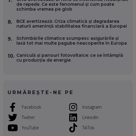
de repede. Ce este fenomenul și cum poate
OLIVIU MATEI, HOLISUN: SOFTWARE DE LA CLUJ PENTRU
schimba vremea pe glob
WASHINGTON, OCHELARI INTELIGENȚI ȘI FERME
VERTICALE FĂRĂ PĂMÂNT
BCE avertizează: Criza climatică și degradarea
8.
EP. 54
naturii amenință stabilitatea financiară a Europei
Schimbările climatice scumpesc asigurările și
VALENTIN VANCEA, CEO AL PATRIA BANK: AUTOMATIZĂM
9.
lasă tot mai multe pagube neacoperite în Europa
PROCESE, DAR CE FACEM CÂND PICĂ BAZA DE DATE, LA
INSTITUȚIILE STATULUI?
EP. 53
Caniculă și panouri fotovoltaice: ce se întâmplă
10.
cu producția de energie
VOICU OPREAN (AROBS): CUM CONSTRUIEȘTI O COMPANIE
GLOBALĂ, FĂRĂ SĂ PIERZI LEGĂTURA CU COMUNITATEA
TA LOCALĂ - ȘI CE SĂ DAI ÎNAPOI
EP. 52
URMĂREȘTE-NE PE
ROBERT GRAUR, FOMO: SPEAKERUL PE SCENĂ, INVITATUL
ÎN SALĂ, DAR ÎNVĂȚĂM UNII DE LA CEILALȚI. VIN JASON
Facebook
Instagram
DERULO, STEVEN BARTLETT ȘI ALȚI PESTE 60 DE
ANTREPRENORI
EP. 51
Twitter
LinkedIn
YouTube
TikTok
RADU MOȚOC, TECHSOUP: O TREIME DINTRE
PARTICIPANȚII LA DEZBATERILE DE PE REȚELE SOCIALE