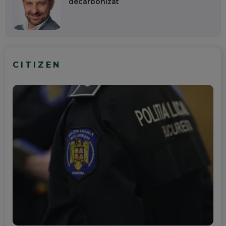
decarbonizat
CITIZEN