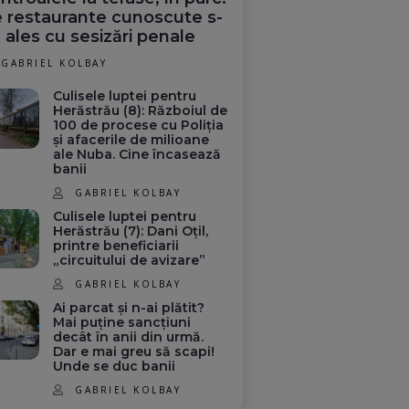
 restaurante cunoscute s-
 ales cu sesizări penale
GABRIEL KOLBAY
Culisele luptei pentru
Herăstrău (8): Războiul de
100 de procese cu Poliția
și afacerile de milioane
ale Nuba. Cine încasează
banii
GABRIEL KOLBAY
Culisele luptei pentru
Herăstrău (7): Dani Oțil,
printre beneficiarii
„circuitului de avizare”
GABRIEL KOLBAY
Ai parcat și n-ai plătit?
Mai puține sancțiuni
decât în anii din urmă.
Dar e mai greu să scapi!
Unde se duc banii
GABRIEL KOLBAY