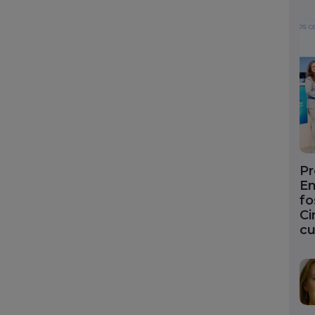
Pr
En
fo
Ci
cu