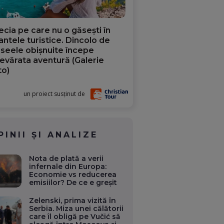
ecia pe care nu o găsești în
iantele turistice. Dincolo de
aseele obișnuite începe
evărata aventură (Galerie
to)
un proiect susținut de
PINII ȘI ANALIZE
Nota de plată a verii
infernale din Europa:
Economie vs reducerea
emisiilor? De ce e greșit
Zelenski, prima vizită în
Serbia. Miza unei călătorii
care îl obligă pe Vučić să