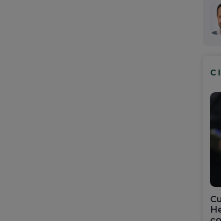
C
Cu
He
co