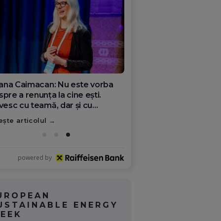
ana Olar, românca de la Google
re demonstrează că diaspora
ate schimba România
ește articolul
powered by
UROPEAN
USTAINABLE ENERGY
EEK