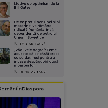
Motive de optimism de la
Bill Gates
De ce prețul benzinei și al
motorinei va rămâne
ridicat? România, încă
dependentă de petrolul
Uniunii Sovietice
EMILIAN ISAILĂ
„Văduvele negre”: Femei
acuzate că se căsătoresc
cu soldați ruși pentru a
încasa despăgubiri după
moartea lor
IRINA OLTEANU
RomâniÎnDiaspora