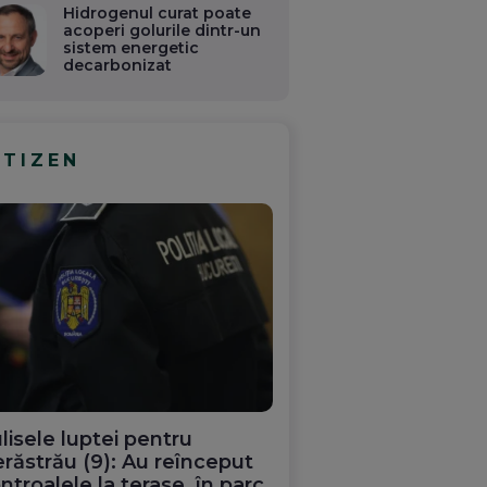
Hidrogenul curat poate
acoperi golurile dintr-un
sistem energetic
decarbonizat
ITIZEN
lisele luptei pentru
răstrău (9): Au reînceput
ntroalele la terase, în parc.