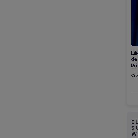
Di
ca
po
Cit
E
S
W