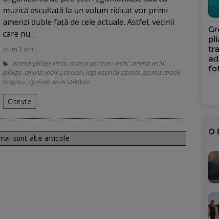
muzică ascultată la un volum ridicat vor primi
amenzi duble față de cele actuale. Astfel, vecinii
Gr
care nu…
pl
tr
acum 3 luni
ad
amenzi gălăgie vecini
,
amenzi petreceri vecini
,
amenzi vecini
fo
gălăgie
,
amenzi vecini petreceri
,
lege amendă zgomot
,
zgomot stradă
noaptea
,
zgomote vecini sănătate
Citește
O
ai sunt alte articole