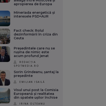
aleagă între Moscova și
apropierea de Europa
Mineriada energetică și
interesele PSD+AUR
Fact check: Rolul
dezinformării în criza din
Ceuta
Președintele care nu se
rușina de nimic este
acum profund jenat
REDACȚIA
SPOTMEDIA.RO
Sorin Grindeanu, șantaj la
președinte
EMILIAN ISAILĂ
Visul unui post la Comisia
Europeană și realitatea
din spatele ușilor închise
IRINA OLTEANU