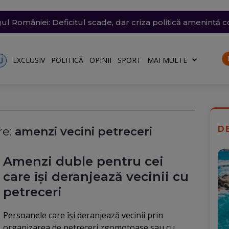
fost scufundate în Dunăre. Operațiunea continuă pentru a
e săptămâna viitoare. Accesul se va face în etape. Iată ce s
i violente: acoperișuri smulse și mașini avariate în mai mul
l României: Deficitul scade, dar criza politică amenință c
 desenat pe o stâncă de pe Transfăgărășan mesajul de iu
)
o)
EXCLUSIV
POLITICĂ
OPINII
SPORT
MAI MULTE
U
D
e:
amenzi vecini petreceri
Amenzi duble pentru cei
care își deranjează vecinii cu
petreceri
Persoanele care își deranjează vecinii prin
organizarea de petreceri zgomotoase sau cu