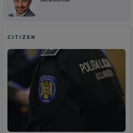
decarbonizat
CITIZEN