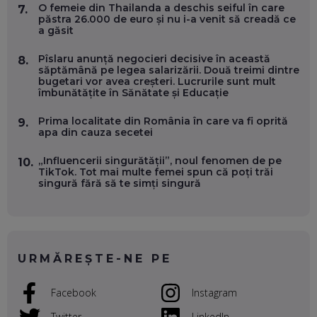
O femeie din Thailanda a deschis seiful în care
7.
OLIVIU MATEI, HOLISUN: SOFTWARE DE LA CLUJ PENTRU
păstra 26.000 de euro și nu i-a venit să creadă ce
WASHINGTON, OCHELARI INTELIGENȚI ȘI FERME
a găsit
VERTICALE FĂRĂ PĂMÂNT
EP. 54
Pîslaru anunță negocieri decisive în această
8.
săptămână pe legea salarizării. Două treimi dintre
bugetari vor avea creșteri. Lucrurile sunt mult
VALENTIN VANCEA, CEO AL PATRIA BANK: AUTOMATIZĂM
îmbunătățite în Sănătate și Educație
PROCESE, DAR CE FACEM CÂND PICĂ BAZA DE DATE, LA
INSTITUȚIILE STATULUI?
Prima localitate din România în care va fi oprită
9.
EP. 53
apa din cauza secetei
VOICU OPREAN (AROBS): CUM CONSTRUIEȘTI O COMPANIE
„Influencerii singurătății”, noul fenomen de pe
10.
GLOBALĂ, FĂRĂ SĂ PIERZI LEGĂTURA CU COMUNITATEA
TikTok. Tot mai multe femei spun că poți trăi
TA LOCALĂ - ȘI CE SĂ DAI ÎNAPOI
singură fără să te simți singură
EP. 52
ROBERT GRAUR, FOMO: SPEAKERUL PE SCENĂ, INVITATUL
ÎN SALĂ, DAR ÎNVĂȚĂM UNII DE LA CEILALȚI. VIN JASON
DERULO, STEVEN BARTLETT ȘI ALȚI PESTE 60 DE
URMĂREȘTE-NE PE
ANTREPRENORI
EP. 51
Facebook
Instagram
RADU MOȚOC, TECHSOUP: O TREIME DINTRE
PARTICIPANȚII LA DEZBATERILE DE PE REȚELE SOCIALE
Twitter
LinkedIn