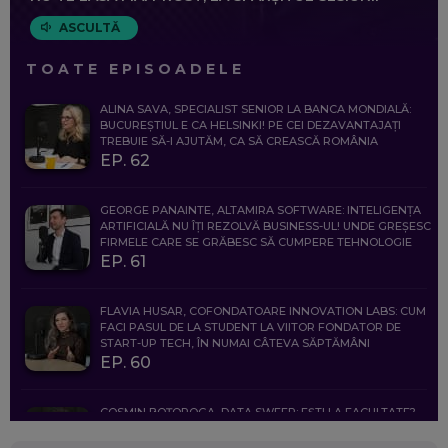
ASCULTĂ
TOATE EPISOADELE
ALINA SAVA, SPECIALIST SENIOR LA BANCA MONDIALĂ:
BUCUREȘTIUL E CA HELSINKI! PE CEI DEZAVANTAJAȚI
TREBUIE SĂ-I AJUTĂM, CA SĂ CREASCĂ ROMÂNIA
EP. 62
GEORGE PANAINTE, ALTAMIRA SOFTWARE: INTELIGENȚA
ARTIFICIALĂ NU ÎȚI REZOLVĂ BUSINESS-UL! UNDE GREȘESC
FIRMELE CARE SE GRĂBESC SĂ CUMPERE TEHNOLOGIE
EP. 61
FLAVIA HUSAR, COFONDATOARE INNOVATION LABS: CUM
FACI PASUL DE LA STUDENT LA VIITOR FONDATOR DE
START-UP TECH, ÎN NUMAI CÂTEVA SĂPTĂMÂNI
EP. 60
COSMIN BOȚOROGA, DATA SWEEP: EȘTI LA FACULTATE?
CE SĂ FOLOSEȘTI, CÂND ÎȚI TREBUIE CEVA MAI PRECIS CA
CHATGPT