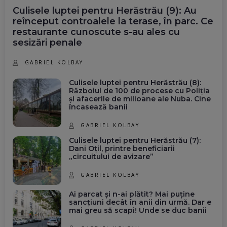
Culisele luptei pentru Herăstrău (9): Au
reînceput controalele la terase, în parc. Ce
restaurante cunoscute s-au ales cu
sesizări penale
GABRIEL KOLBAY
Culisele luptei pentru Herăstrău (8):
Războiul de 100 de procese cu Poliția
și afacerile de milioane ale Nuba. Cine
încasează banii
GABRIEL KOLBAY
Culisele luptei pentru Herăstrău (7):
Dani Oțil, printre beneficiarii
„circuitului de avizare”
GABRIEL KOLBAY
Ai parcat și n-ai plătit? Mai puține
sancțiuni decât în anii din urmă. Dar e
mai greu să scapi! Unde se duc banii