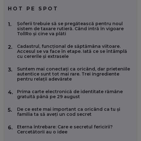
EP. 59
HOT PE SPOT
MARIO GHENEA, COFONDATOR WORKFLOW TIME: CUM
Șoferii trebuie să se pregătească pentru noul
1.
FOLOSEȘTI TEHNOLOGIA CA SĂ FII MAI BUN LA JOB. ȘI CUM
sistem de taxare rutieră. Când intră în vigoare
SE VA SCHIMBA MUNCA, ÎN URMĂTORII ANI
TollRo și cine va plăti
EP. 58
Cadastrul, funcțional de săptămâna viitoare.
2.
Accesul se va face în etape. Iată ce se întâmplă
MARIUS PAȘCULEA, COFONDATOR AL KULTH: CUM
cu cererile și extrasele
FOLOSEȘTI TEHNOLOGIA CA SĂ ÎȚI DESCHIZI DRUMUL
CĂTRE ARTĂ, LA NIVEL GLOBAL
EP. 57
Suntem mai conectați ca oricând, dar prieteniile
3.
autentice sunt tot mai rare. Trei ingrediente
pentru relații adevărate
ANDREI AVĂDANEI, BIT SENTINEL: CUM ÎȚI PROTEJEZI
EFICIENT VIAȚA ONLINE. ȘI CARE SUNT PRIMII PAȘI ÎNTR-O
Prima carte electronică de identitate rămâne
4.
CARIERĂ DE „HACKER CU PERMIS”
gratuită până pe 29 august
EP. 56
De ce este mai important ca oricând ca tu și
5.
familia ta să aveți un cod secret
DOINA VÎLCEANU, CONTENTSPEED: VREI SUCCES ONLINE?
ÎNVAȚĂ AEO ȘI GEO!
Eterna întrebare: Care e secretul fericirii?
6.
EP. 55
Cercetătorii au o idee