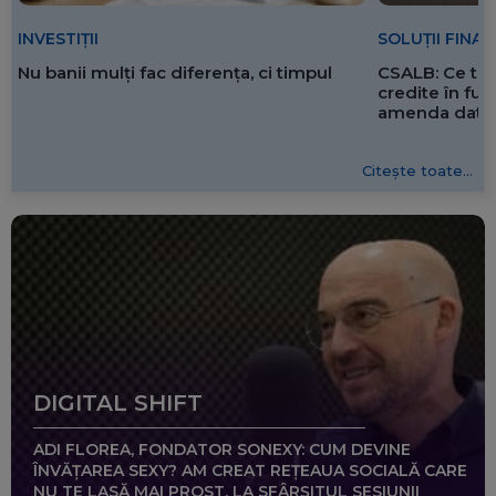
SOLUȚII FINA
INVESTIȚII
CSALB: Ce tre
Nu banii mulți fac diferența, ci timpul
credite în f
amenda dată 
Citește toate...
DIGITAL SHIFT
ADI FLOREA, FONDATOR SONEXY: CUM DEVINE
ÎNVĂȚAREA SEXY? AM CREAT REȚEAUA SOCIALĂ CARE
NU TE LASĂ MAI PROST, LA SFÂRȘITUL SESIUNII