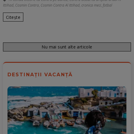
Ittihad
,
Cosmin Contra
,
Cosmin Contra Al Ittihad
,
cronica meci
,
fotbal
Citește
Nu mai sunt alte articole
DESTINAȚII VACANȚĂ