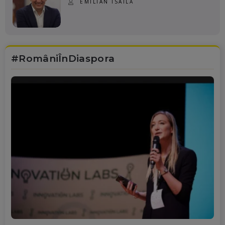
EMILIAN ISAILĂ
#RomâniÎnDiaspora