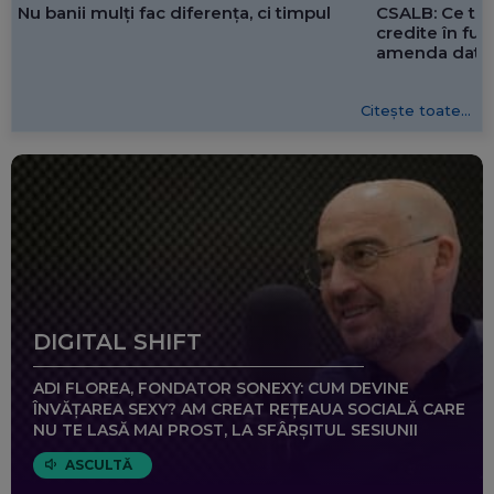
CSALB: Ce tre
Nu banii mulți fac diferența, ci timpul
credite în f
amenda dată 
Citește toate...
DIGITAL SHIFT
ADI FLOREA, FONDATOR SONEXY: CUM DEVINE
ÎNVĂȚAREA SEXY? AM CREAT REȚEAUA SOCIALĂ CARE
NU TE LASĂ MAI PROST, LA SFÂRȘITUL SESIUNII
ASCULTĂ