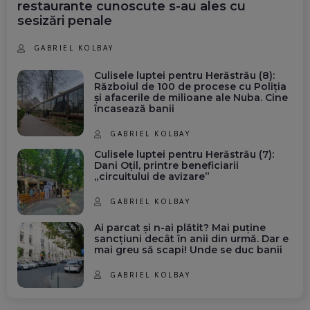
restaurante cunoscute s-au ales cu
sesizări penale
GABRIEL KOLBAY
Culisele luptei pentru Herăstrău (8):
Războiul de 100 de procese cu Poliția
și afacerile de milioane ale Nuba. Cine
încasează banii
GABRIEL KOLBAY
Culisele luptei pentru Herăstrău (7):
Dani Oțil, printre beneficiarii
„circuitului de avizare”
GABRIEL KOLBAY
Ai parcat și n-ai plătit? Mai puține
sancțiuni decât în anii din urmă. Dar e
mai greu să scapi! Unde se duc banii
GABRIEL KOLBAY