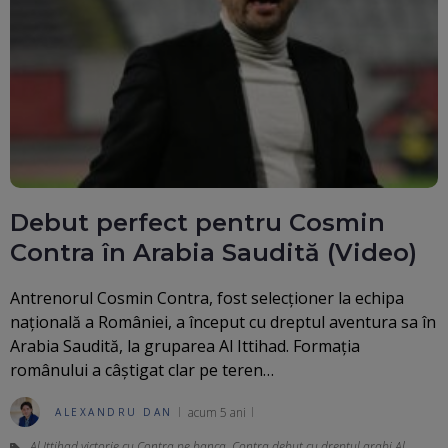
Debut perfect pentru Cosmin
Contra în Arabia Saudită (Video)
Antrenorul Cosmin Contra, fost selecționer la echipa
națională a României, a început cu dreptul aventura sa în
Arabia Saudită, la gruparea Al Ittihad. Formația
românului a câștigat clar pe teren…
acum 5 ani
ALEXANDRU DAN
Al Ittihad victorie cu Contra pe banca
,
Contra debut cu dreptul arabi Al