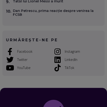
Tatăl lui Lionel Messi a murit
9.
EP. 54
Dan Petrescu, prima reacție despre venirea la
10.
FCSB
VALENTIN VANCEA, CEO AL PATRIA BANK: AUTOMATIZĂM
PROCESE, DAR CE FACEM CÂND PICĂ BAZA DE DATE, LA
INSTITUȚIILE STATULUI?
EP. 53
URMĂREȘTE-NE PE
VOICU OPREAN (AROBS): CUM CONSTRUIEȘTI O COMPANIE
GLOBALĂ, FĂRĂ SĂ PIERZI LEGĂTURA CU COMUNITATEA
TA LOCALĂ - ȘI CE SĂ DAI ÎNAPOI
Facebook
Instagram
EP. 52
Twitter
LinkedIn
ROBERT GRAUR, FOMO: SPEAKERUL PE SCENĂ, INVITATUL
ÎN SALĂ, DAR ÎNVĂȚĂM UNII DE LA CEILALȚI. VIN JASON
YouTube
TikTok
DERULO, STEVEN BARTLETT ȘI ALȚI PESTE 60 DE
ANTREPRENORI
EP. 51
RADU MOȚOC, TECHSOUP: O TREIME DINTRE
PARTICIPANȚII LA DEZBATERILE DE PE REȚELE SOCIALE
ȚIPĂ, CU FEȚELE ACOPERITE. CUM ÎNVĂȚĂM SĂ DISCUTĂM
ȘI SĂ DECIDEM
EP. 50