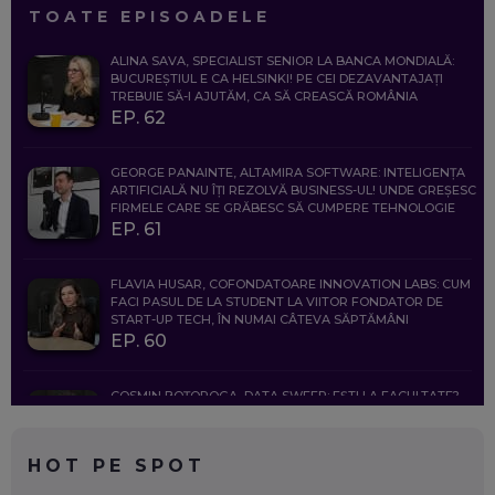
TOATE EPISOADELE
ALINA SAVA, SPECIALIST SENIOR LA BANCA MONDIALĂ:
BUCUREȘTIUL E CA HELSINKI! PE CEI DEZAVANTAJAȚI
TREBUIE SĂ-I AJUTĂM, CA SĂ CREASCĂ ROMÂNIA
EP. 62
GEORGE PANAINTE, ALTAMIRA SOFTWARE: INTELIGENȚA
ARTIFICIALĂ NU ÎȚI REZOLVĂ BUSINESS-UL! UNDE GREȘESC
FIRMELE CARE SE GRĂBESC SĂ CUMPERE TEHNOLOGIE
EP. 61
FLAVIA HUSAR, COFONDATOARE INNOVATION LABS: CUM
FACI PASUL DE LA STUDENT LA VIITOR FONDATOR DE
START-UP TECH, ÎN NUMAI CÂTEVA SĂPTĂMÂNI
EP. 60
COSMIN BOȚOROGA, DATA SWEEP: EȘTI LA FACULTATE?
CE SĂ FOLOSEȘTI, CÂND ÎȚI TREBUIE CEVA MAI PRECIS CA
CHATGPT
EP. 59
HOT PE SPOT