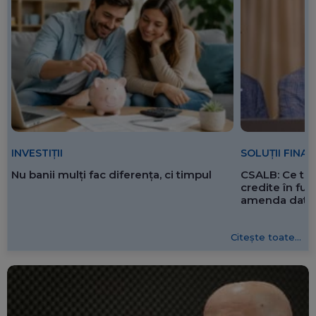
SOLUȚII FINA
INVESTIȚII
CSALB: Ce tre
Nu banii mulți fac diferența, ci timpul
credite în f
amenda dată 
Citește toate...