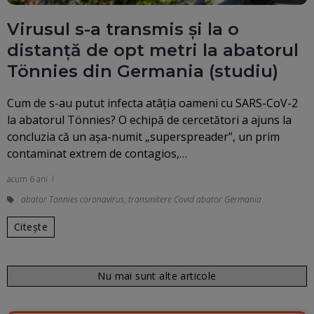
Virusul s-a transmis și la o
distanță de opt metri la abatorul
Tönnies din Germania (studiu)
Cum de s-au putut infecta atâţia oameni cu SARS-CoV-2
la abatorul Tönnies? O echipă de cercetători a ajuns la
concluzia că un așa-numit „superspreader”, un prim
contaminat extrem de contagios,…
acum 6 ani
abator Tonnies coronavirus
,
transmitere Covid abator Germania
Citește
Nu mai sunt alte articole