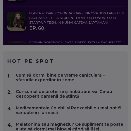
FLAVIA HUSAR, COFONDATOARE INNOVATION LABS: CUM
FACI PASUL DE LA STUDENT LA VIITOR FONDATOR DE
START-UP TECH, ÎN NUMAI CÂTEVA SĂPTĂMÂNI
EP. 60
COSMIN BOȚOROGA, DATA SWEEP: EȘTI LA FACULTATE?
CE SĂ FOLOSEȘTI, CÂND ÎȚI TREBUIE CEVA MAI PRECIS CA
CHATGPT
EP. 59
HOT PE SPOT
MARIO GHENEA, COFONDATOR WORKFLOW TIME: CUM
Cum să dormi bine pe vreme caniculară –
1.
FOLOSEȘTI TEHNOLOGIA CA SĂ FII MAI BUN LA JOB. ȘI CUM
sfaturile experților în somn
SE VA SCHIMBA MUNCA, ÎN URMĂTORII ANI
EP. 58
Consumul de proteine și îmbătrânirea. Ce-au
2.
descoperit oamenii de știință
MARIUS PAȘCULEA, COFONDATOR AL KULTH: CUM
FOLOSEȘTI TEHNOLOGIA CA SĂ ÎȚI DESCHIZI DRUMUL
Medicamentele Colebil și Panzcebil nu mai pot fi
3.
CĂTRE ARTĂ, LA NIVEL GLOBAL
vândute în farmacii
EP. 57
Melatonină sau magneziu? Ce supliment te poate
4.
ajuta să dormi mai bine și când să îl iei