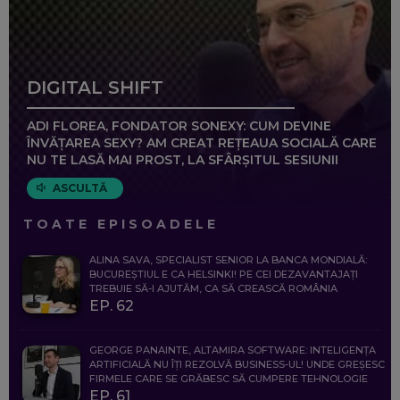
DIGITAL SHIFT
ADI FLOREA, FONDATOR SONEXY: CUM DEVINE
ÎNVĂȚAREA SEXY? AM CREAT REȚEAUA SOCIALĂ CARE
NU TE LASĂ MAI PROST, LA SFÂRȘITUL SESIUNII
ASCULTĂ
TOATE EPISOADELE
ALINA SAVA, SPECIALIST SENIOR LA BANCA MONDIALĂ:
BUCUREȘTIUL E CA HELSINKI! PE CEI DEZAVANTAJAȚI
TREBUIE SĂ-I AJUTĂM, CA SĂ CREASCĂ ROMÂNIA
EP. 62
GEORGE PANAINTE, ALTAMIRA SOFTWARE: INTELIGENȚA
ARTIFICIALĂ NU ÎȚI REZOLVĂ BUSINESS-UL! UNDE GREȘESC
FIRMELE CARE SE GRĂBESC SĂ CUMPERE TEHNOLOGIE
EP. 61