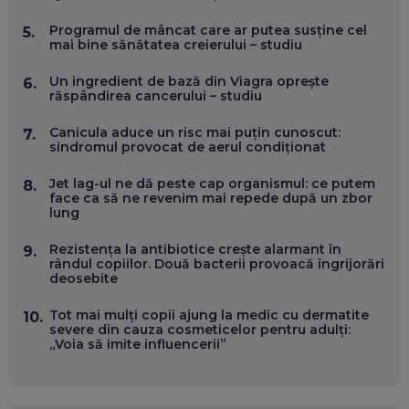
ANDREI AVĂDANEI, BIT SENTINEL: CUM ÎȚI PROTEJEZI
EFICIENT VIAȚA ONLINE. ȘI CARE SUNT PRIMII PAȘI ÎNTR-O
Programul de mâncat care ar putea susține cel
5.
CARIERĂ DE „HACKER CU PERMIS”
mai bine sănătatea creierului – studiu
EP. 56
Un ingredient de bază din Viagra oprește
6.
răspândirea cancerului – studiu
DOINA VÎLCEANU, CONTENTSPEED: VREI SUCCES ONLINE?
ÎNVAȚĂ AEO ȘI GEO!
Canicula aduce un risc mai puțin cunoscut:
EP. 55
7.
sindromul provocat de aerul condiționat
Jet lag-ul ne dă peste cap organismul: ce putem
8.
OLIVIU MATEI, HOLISUN: SOFTWARE DE LA CLUJ PENTRU
face ca să ne revenim mai repede după un zbor
WASHINGTON, OCHELARI INTELIGENȚI ȘI FERME
lung
VERTICALE FĂRĂ PĂMÂNT
EP. 54
Rezistența la antibiotice crește alarmant în
9.
rândul copiilor. Două bacterii provoacă îngrijorări
deosebite
VALENTIN VANCEA, CEO AL PATRIA BANK: AUTOMATIZĂM
PROCESE, DAR CE FACEM CÂND PICĂ BAZA DE DATE, LA
INSTITUȚIILE STATULUI?
Tot mai mulți copii ajung la medic cu dermatite
10.
EP. 53
severe din cauza cosmeticelor pentru adulți:
„Voia să imite influencerii”
VOICU OPREAN (AROBS): CUM CONSTRUIEȘTI O COMPANIE
GLOBALĂ, FĂRĂ SĂ PIERZI LEGĂTURA CU COMUNITATEA
TA LOCALĂ - ȘI CE SĂ DAI ÎNAPOI