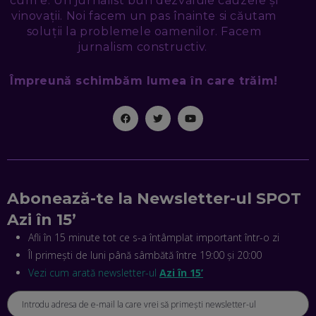
cum e. Un jurnalist bun dezvăluie cauzele și
EDUARD DUMITRAȘCU, ASOCIAȚIA ROMÂNĂ PENTRU
vinovații. Noi facem un pas înainte si căutam
SMART CITY: CUM SE NAȘTE UN ORAȘ INTELIGENT. CE „NU
PUȘCĂ” LA NOI. ÎN CE DEȘERT SE CONSTRUIEȘTE CEL MAI
soluții la problemele oamenilor. Facem
MARE „ORAȘ COGNITIV” DIN ISTORIE
jurnalism constructiv.
EP. 47
Împreună schimbăm lumea în care trăim!
NICOLAE ȚIBRIGAN, DIGITAL FORENSIC TEAM: CUM ÎȚI DAI
SEAMA CĂ CINEVA ÎNCEARCĂ SĂ TE MANIPULEZE, ONLINE.
CE-AM ÎNVĂȚAT DIN EPISODUL GEORGESCU
EP. 46
MIHAI CEPOI, JOBFUL: SCHIMBĂM MODUL ÎN CARE APLICI
LA JOB! CUM DEMONSTREZI ABILITĂȚI ȘI CÂȘTIGI PREMII
EP. 45
Abonează-te la Newsletter-ul SPOT
Azi în 15’
ANTONIO ENACHE, SENSE4FIT: CUM TE AJUTĂ
TEHNOLOGIA SĂ FACI SPORT, SĂ FII MAI COMPETITIV ȘI SĂ
Afli în 15 minute tot ce s-a întâmplat important într-o zi
CÂȘTIGI
Îl primești de luni până sâmbătă între 19:00 și 20:00
EP. 44
Vezi cum arată newsletter-ul
Azi în 15’
CRISTIAN GROZEA, BEEFAST: PREGĂTIM CEL MAI BUN
DISPECERAT AUTOMAT DE PE PIAȚĂ! CUM POATE
REVOLUȚIONA LIVRĂRILE RAPIDE, DIN ROMÂNIA PÂNĂ ÎN