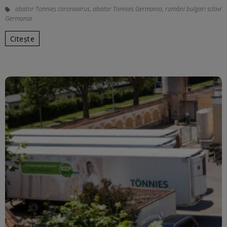
abator Tonnies coronavirus
,
abator Tonnies Germania
,
români bulgari sclavi
Germania
Citește