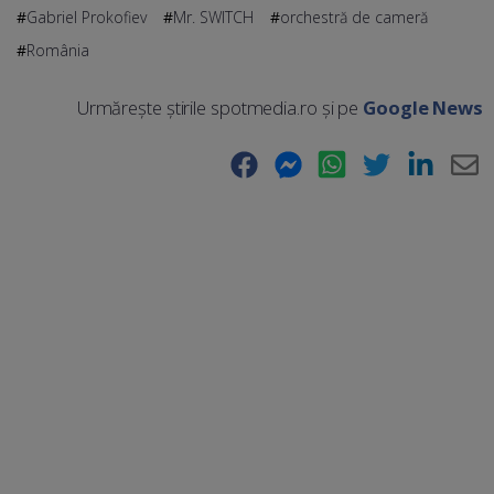
Gabriel Prokofiev
Mr. SWITCH
orchestră de cameră
România
Urmărește știrile spotmedia.ro și pe
Google News
Facebook
Messenger
WhatsApp
Twitter
LinkedIn
E-
Ma