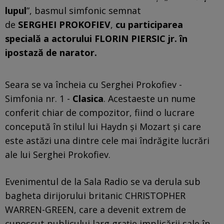
lupul
”, basmul simfonic semnat
de
SERGHEI PROKOFIEV
,
cu participarea
specială a actorului FLORIN PIERSIC jr. în
ipostază de narator.
Seara se va încheia cu Serghei Prokofiev -
Simfonia nr. 1 -
Clasica
. Acestaeste un nume
conferit chiar de compozitor, fiind o lucrare
concepută în stilul lui Haydn și Mozart și care
este astăzi una dintre cele mai îndrăgite lucrări
ale lui Serghei Prokofiev.
Evenimentul de la Sala Radio se va derula sub
bagheta dirijorului britanic CHRISTOPHER
WARREN-GREEN, care a devenit extrem de
cunoscut publicului larg grație implicării sale în