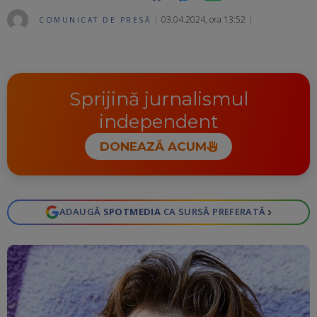
03.04.2024, ora 13:52
COMUNICAT DE PRESĂ
Ma
Sprijină jurnalismul
independent
DONEAZĂ ACUM
›
ADAUGĂ
SPOTMEDIA
CA SURSĂ PREFERATĂ