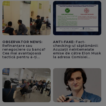
OBSERVATOR NEWS:
ANTI-FAKE:
Fact-
Refinanțare sau
checking-ul săptămânii:
renegociere cu banca?
Acuzații neîntemeiate
Cea mai avantajoasă
emise de către Elon Musk
tactică pentru a-ți
la adresa Comisiei
scădea ratele
Europene despre oferta
unui „acord secret”
pentru instaurarea
„cenzurii” pe platforma X