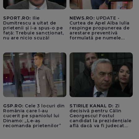
SPORT.RO:
Ilie
NEWS.RO:
UPDATE -
Dumitrescu a uitat de
Curtea de Apel Alba Iulia
prietenii și i-a spus-o pe
respinge propunerea de
față: Trebuie sancționat,
arestare preventivă
nu are nicio scuză!
formulată pe numele
procurorului acuzat că a
folosit ilegal un pistol
letal / Ce a declarat la
ieșirea din sală
GSP.RO:
Cele 3 locuri din
STIRILE KANAL D:
Zi
România care l-au
decisivă pentru Călin
cucerit pe spaniolul lui
Georgescu! Fostul
Dinamo: „Le-aș
candidat la prezidențiale
recomanda prietenilor”
află dacă va fi judecat
pentru tentativă de
lovitură de stat