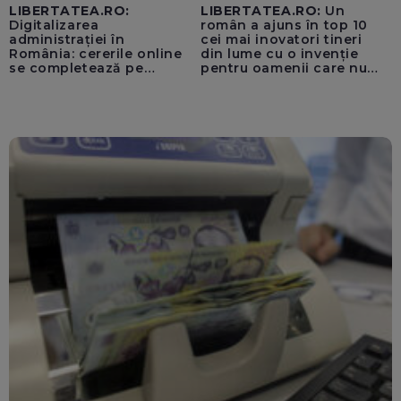
LIBERTATEA.RO:
LIBERTATEA.RO:
Un
Digitalizarea
român a ajuns în top 10
administrației în
cei mai inovatori tineri
România: cererile online
din lume cu o invenție
se completează pe
pentru oamenii care nu
calculatoarele de la
văd: „Are o misiune
ghișee
clară”