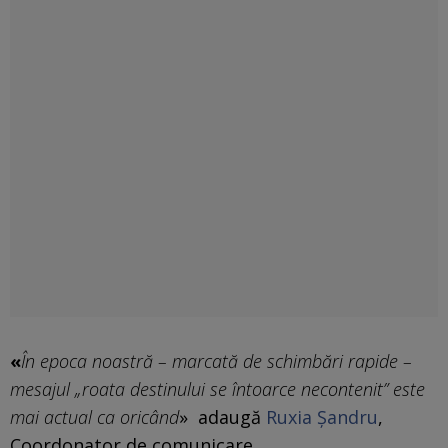
«
În epoca noastră – marcată de schimbări rapide –
mesajul „roata destinului se întoarce necontenit” este
mai actual ca oricând
» adaugă
Ruxia Şandru
,
Coordonator de comunicare.