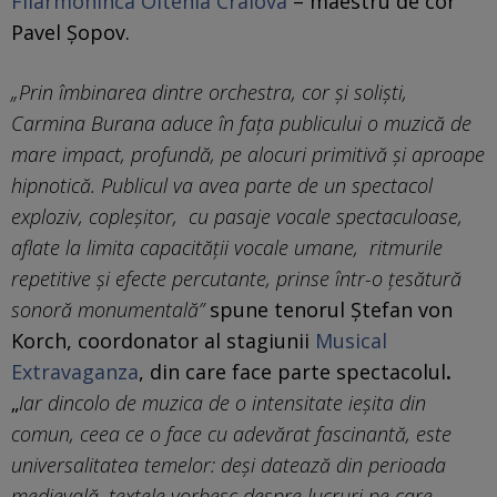
Filarmoninca Oltenia Craiova
– maestru de cor
Pavel Şopov.
„Prin îmbinarea dintre orchestra, cor și soliști,
Carmina Burana aduce în fața publicului o muzică de
mare impact, profundă, pe alocuri primitivă și aproape
hipnotică. Publicul va avea parte de un spectacol
exploziv, copleșitor, cu pasaje vocale spectaculoase,
aflate la limita capacității vocale umane, ritmurile
repetitive şi efecte percutante, prinse într-o ţesătură
sonoră monumentală”
spune tenorul Ștefan von
Korch, coordonator al stagiunii
Musical
Extravaganza
, din care face parte spectacolul
.
„
Iar dincolo de muzica de o intensitate ieșita din
comun, ceea ce o face cu adevărat fascinantă, este
universalitatea temelor: deși datează din perioada
medievală, textele vorbesc despre lucruri pe care