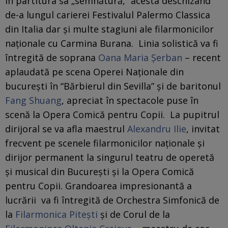
în partitura sa „semnătură,” acesta deschizând
de-a lungul carierei Festivalul Palermo Classica
din Italia dar şi multe stagiuni ale filarmonicilor
naţionale cu Carmina Burana. Linia solistică va fi
întregită de soprana
Oana Maria Şerban
– recent
aplaudată pe scena Operei Naţionale din
bucureşti în “Bărbierul din Sevilla” şi de baritonul
Fang Shuang
, apreciat în spectacole puse în
scenă la Opera Comică pentru Copii. La pupitrul
dirijoral se va afla maestrul
Alexandru Ilie
, invitat
frecvent pe scenele filarmonicilor naţionale şi
dirijor permanent la singurul teatru de operetă
şi musical din Bucureşti şi la Opera Comică
pentru Copii. Grandoarea impresionantă a
lucrării va fi întregită de Orchestra Simfonică de
la
Filarmonica Piteşti
şi de Corul de la