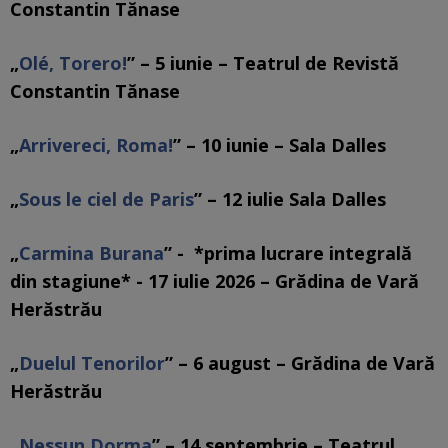
Constantin Tănase
„
Olé, Torero!
” – 5 iunie – Teatrul de Revistă
Constantin Tănase
„
Arrivereci, Roma!
” – 10 iunie – Sala Dalles
„
Sous le ciel de Paris
” – 12 iulie Sala Dalles
„
Carmina Burana
” - *prima lucrare integrală
din stagiune* - 17 iulie 2026 – Grădina de Vară
Herăstrău
„
Duelul Tenorilor
” – 6 august – Grădina de Vară
Herăstrău
„
Nessun Dorma
” – 14 septembrie – Teatrul