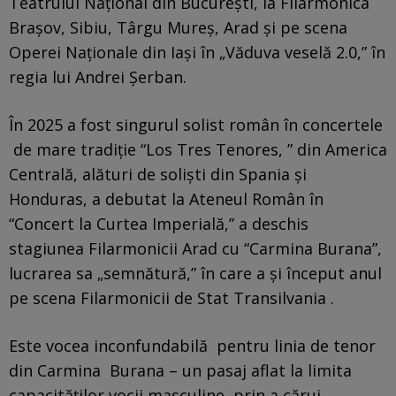
Teatrului Naţional din Bucureşti, la Filarmonica
Braşov, Sibiu, Târgu Mureş, Arad şi pe scena
Operei Naţionale din Iaşi în „Văduva veselă 2.0,” în
regia lui Andrei Şerban.
În 2025 a fost singurul solist român în concertele
de mare tradiţie “Los Tres Tenores, ” din America
Centrală, alături de solişti din Spania şi
Honduras, a debutat la Ateneul Român în
“Concert la Curtea Imperială,” a deschis
stagiunea Filarmonicii Arad cu “Carmina Burana”,
lucrarea sa „semnătură,” în care a şi început anul
pe scena Filarmonicii de Stat Transilvania .
Este vocea inconfundabilă pentru linia de tenor
din Carmina Burana – un pasaj aflat la limita
capacităţilor vocii masculine, prin a cărui