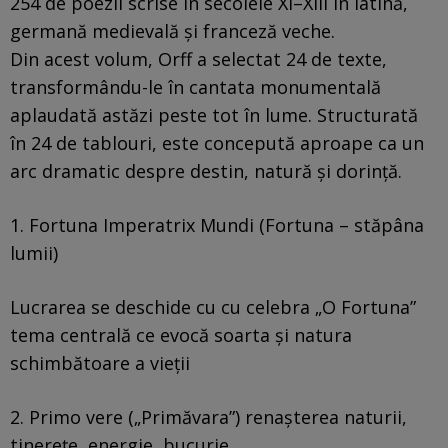
254 de poezii scrise în secolele XI–XIII în latină,
germană medievală și franceză veche.
Din acest volum, Orff a selectat 24 de texte,
transformându-le în cantata monumentală
aplaudată astăzi peste tot în lume. Structurată
în 24 de tablouri, este concepută aproape ca un
arc dramatic despre destin, natură și dorință.
1. Fortuna Imperatrix Mundi (Fortuna – stăpâna
lumii)
Lucrarea se deschide cu cu celebra „O Fortuna”
tema centrală ce evocă soarta și natura
schimbătoare a vieții
2. Primo vere („Primăvara”) renașterea naturii,
tinerețe, energie, bucurie