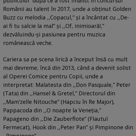
publicului” după ce a fost finalist în concursul
Românii au talent în 2017, unde a obținut Golden
Buzz cu melodia ,,Copacul,” şi a încântat cu ,,De-
ai fi tu salcie la mal” şi ,,Of, inimioară!,”
dezvăluindu-şi pasiunea pentru muzica
românească veche.
Cariera sa pe scena lirică a început însă cu mult
mai devreme, încă din 2013, când a devenit solist
al Operei Comice pentru Copii, unde a
interpretat: Malatesta din ,,Don Pasquale,” Peter
(Tata) din ,,Hansel & Gretel,” Directorul din
,,Mam’zelle Nitouche” (Hapciu în Re Major),
Pappacoda din ,,O noapte la Veneția,”
Papageno din ,,Die Zauberflote” (Flautul
Fermecat), Hook din ,,Peter Pan” şi Pimpinone din
,,Pimpinone”