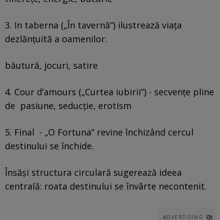
3. In taberna („În tavernă”) ilustrează viața
dezlănțuită a oamenilor:
băutură, jocuri, satire
4. Cour d’amours („Curtea iubirii”) - secvențe pline
de pasiune, seducție, erotism
5. Final - „O Fortuna” revine închizând cercul
destinului se închide.
Însăși structura circulară sugerează ideea
centrală: roata destinului se învârte necontenit.
ADVERTISING