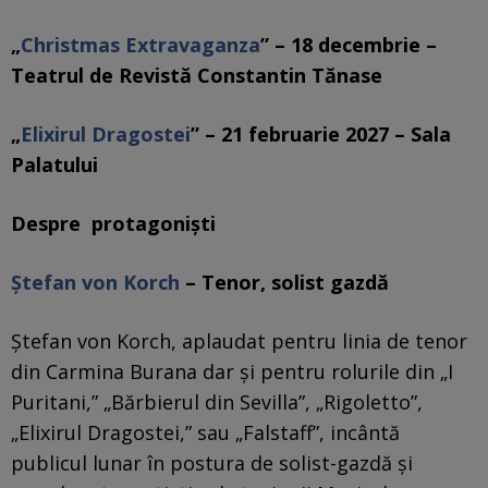
„
Christmas Extravaganza
” – 18 decembrie –
Teatrul de Revistă Constantin Tănase
„
Elixirul Dragostei
” – 21 februarie 2027 – Sala
Palatului
Despre protagonişti
Ştefan von Korch
– Tenor, solist gazdă
Ştefan von Korch, aplaudat pentru linia de tenor
din Carmina Burana dar şi pentru rolurile din „I
Puritani,” „Bărbierul din Sevilla”, „Rigoletto”,
„Elixirul Dragostei,” sau „Falstaff”, incântă
publicul lunar în postura de solist-gazdă şi