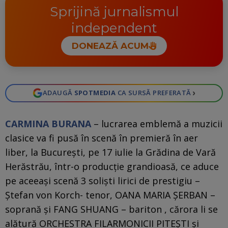
Sprijină jurnalismul
independent
DONEAZĂ ACUM
›
ADAUGĂ
SPOTMEDIA
CA SURSĂ PREFERATĂ
CARMINA BURANA
– lucrarea emblemă a muzicii
clasice va fi pusă în scenă în premieră în aer
liber, la Bucureşti, pe 17 iulie la Grădina de Vară
Herăstrău, într-o producţie grandioasă, ce aduce
pe aceeaşi scenă 3 solişti lirici de prestigiu –
Ştefan von Korch- tenor, OANA MARIA ŞERBAN –
soprană şi FANG SHUANG – bariton , cărora li se
alătură ORCHESTRA FILARMONICII PITEȘTI şi