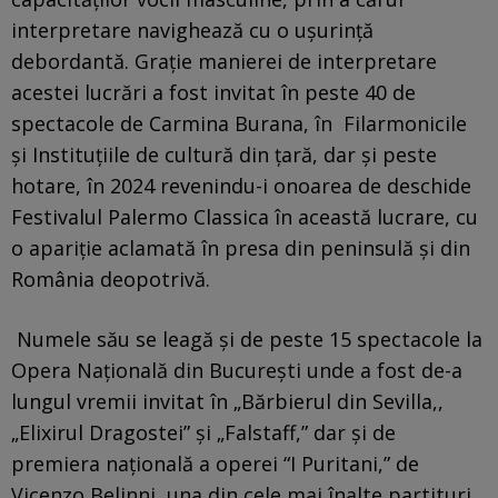
interpretare navighează cu o ușurință
debordantă. Graţie manierei de interpretare
acestei lucrări a fost invitat în peste 40 de
spectacole de Carmina Burana, în Filarmonicile
şi Instituţiile de cultură din ţară, dar şi peste
hotare, în 2024 revenindu-i onoarea de deschide
Festivalul Palermo Classica în această lucrare, cu
o apariție aclamată în presa din peninsulă şi din
România deopotrivă.
Numele său se leagă şi de peste 15 spectacole la
Opera Naţională din Bucureşti unde a fost de-a
lungul vremii invitat în „Bărbierul din Sevilla,,
„Elixirul Dragostei” şi „Falstaff,” dar şi de
premiera naţională a operei “I Puritani,” de
Vicenzo Belinni, una din cele mai înalte partituri