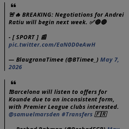
🚨🔥 BREAKING: Negotiations for Andrei
Ratiu will begin next week. ✅🔵🔴
- [ SPORT ] 📰
pic.twitter.com/EaN0D0eAwH
— BlaugranaTimee (@BTimee_)
May 7,
2026
❗️Barcelona will listen to offers for
Kounde due to an inconsistent form,
with Premier League clubs interested.
@samuelmarsden
#Transfers
🇫🇷