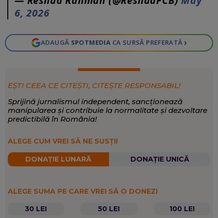
— Reshad Rahman (@ReshadFCB)
May
6, 2026
›
ADAUGĂ
SPOTMEDIA
CA SURSĂ PREFERATĂ
EȘTI CEEA CE CITEȘTI, CITEȘTE RESPONSABIL!
Sprijină jurnalismul independent, sancționează
manipularea și contribuie la normalitate și dezvoltare
predictibilă în România!
ALEGE CUM VREI SĂ NE SUSȚII
DONAȚIE LUNARĂ
DONAȚIE UNICĂ
ALEGE SUMA PE CARE VREI SĂ O DONEZI
30 LEI
50 LEI
100 LEI