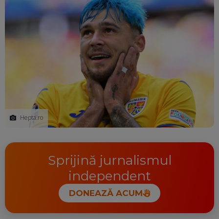
Hepta.ro
Sprijină jurnalismul
independent
DONEAZĂ ACUM