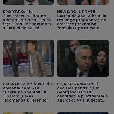
SPORT.RO:
Ilie
NEWS.RO:
UPDATE -
Dumitrescu a uitat de
Curtea de Apel Alba Iulia
prietenii și i-a spus-o pe
respinge propunerea de
față: Trebuie sancționat,
arestare preventivă
nu are nicio scuză!
formulată pe numele
procurorului acuzat că a
folosit ilegal un pistol
letal / Ce a declarat la
ieșirea din sală
GSP.RO:
Cele 3 locuri din
STIRILE KANAL D:
Zi
România care l-au
decisivă pentru Călin
cucerit pe spaniolul lui
Georgescu! Fostul
Dinamo: „Le-aș
candidat la prezidențiale
recomanda prietenilor”
află dacă va fi judecat
pentru tentativă de
lovitură de stat