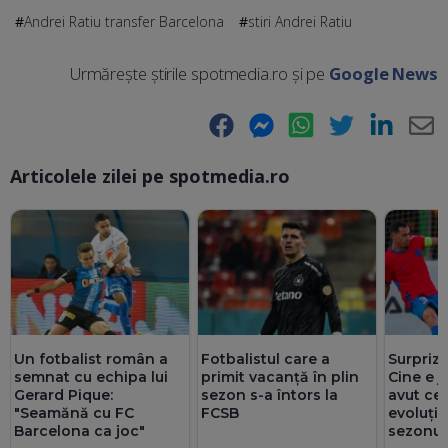
Andrei Ratiu transfer Barcelona
stiri Andrei Ratiu
Urmărește știrile spotmedia.ro și pe
Google News
Facebook
Messenger
WhatsApp
Twitter
LinkedIn
E-
Articolele zilei pe spotmedia.ro
Ma
Un fotbalist român a
Fotbalistul care a
Surpriză
semnat cu echipa lui
primit vacanță în plin
Cine e j
Gerard Pique:
sezon s-a întors la
avut ce
"Seamănă cu FC
FCSB
evoluții 
Barcelona ca joc"
sezonul