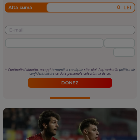
LEI
Altă sumă
*
Continuând donația, accepți
termenii si condițiile
site-ului. Poți vedea în
politica de
confidențialitate
ce date personale colectăm și de ce.
DONEZ