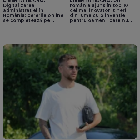
LIBERTATEA.RO:
LIBERTATEA.RO:
Un
Digitalizarea
român a ajuns în top 10
administrației în
cei mai inovatori tineri
România: cererile online
din lume cu o invenție
se completează pe
pentru oamenii care nu
calculatoarele de la
văd: „Are o misiune
ghișee
clară”