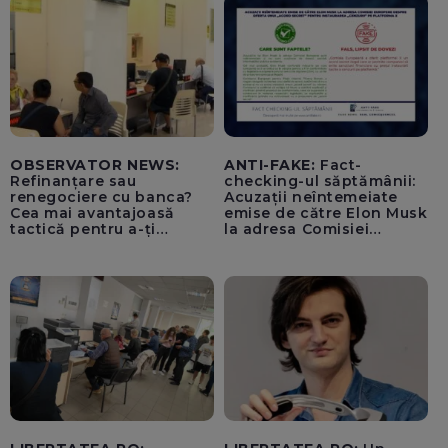
OBSERVATOR NEWS:
ANTI-FAKE:
Fact-
Refinanțare sau
checking-ul săptămânii:
renegociere cu banca?
Acuzații neîntemeiate
Cea mai avantajoasă
emise de către Elon Musk
tactică pentru a-ți
la adresa Comisiei
scădea ratele
Europene despre oferta
unui „acord secret”
pentru instaurarea
„cenzurii” pe platforma X