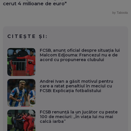
cerut 4 milioane de euro"
by Taboola
CITEȘTE ȘI:
FCSB, anunț oficial despre situația lui
Malcom Edjouma: Francezul nu e de
acord cu propunerea clubului
Andrei Ivan a găsit motivul pentru
care a ratat penaltiul în meciul cu
FCSB: Explicația fotbalistului
FCSB renunță la un jucător cu peste
100 de meciuri: „În viața lui nu mai
calcă iarba”