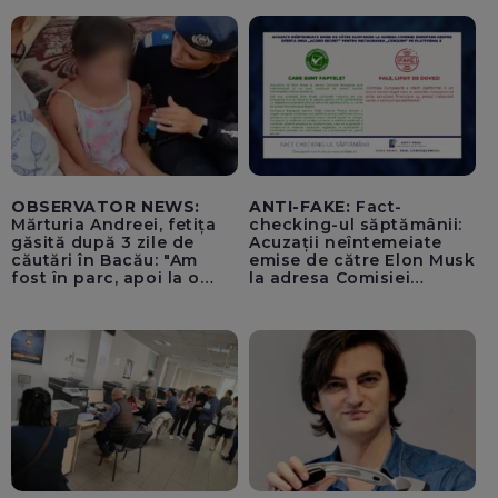
OBSERVATOR NEWS:
ANTI-FAKE:
Fact-
Mărturia Andreei, fetița
checking-ul săptămânii:
găsită după 3 zile de
Acuzații neîntemeiate
căutări în Bacău: "Am
emise de către Elon Musk
fost în parc, apoi la o
la adresa Comisiei
fetiță acasă"
Europene despre oferta
unui „acord secret”
pentru instaurarea
„cenzurii” pe platforma X