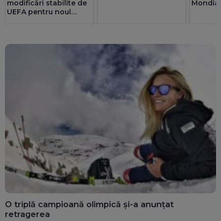
modificări stabilite de
Mondial
UEFA pentru noul
sezon
O triplă campioană olimpică și-a anunțat
retragerea