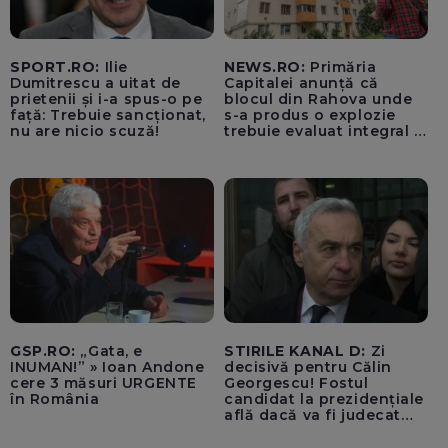
SPORT.RO:
Ilie
NEWS.RO:
Primăria
Dumitrescu a uitat de
Capitalei anunță că
prietenii și i-a spus-o pe
blocul din Rahova unde
față: Trebuie sancționat,
s-a produs o explozie
nu are nicio scuză!
trebuie evaluat integral și
trebuie montați senzori
seismici înainte de
lucrările de punere în
siguranță a părții grav
afectate
GSP.RO:
„Gata, e
STIRILE KANAL D:
Zi
INUMAN!” » Ioan Andone
decisivă pentru Călin
cere 3 măsuri URGENTE
Georgescu! Fostul
în România
candidat la prezidențiale
află dacă va fi judecat
pentru tentativă de
lovitură de stat