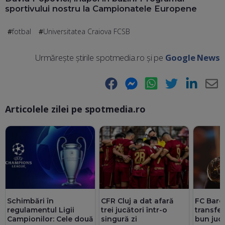
sportivului nostru la Campionatele Europene
fotbal
Universitatea Craiova FCSB
Urmărește știrile spotmedia.ro și pe
Google News
Facebook
Messenger
WhatsApp
Twitter
LinkedIn
E-
Articolele zilei pe spotmedia.ro
Ma
Schimbări în
CFR Cluj a dat afară
FC Barc
regulamentul Ligii
trei jucători într-o
transfer
Campionilor: Cele două
singură zi
bun juc