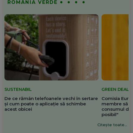
ROMÂNIA VERDE
SUSTENABIL
GREEN DEAL
De ce rămân telefoanele vechi în sertare
Comisia Europ
și cum poate o aplicație să schimbe
membre să re
acest obicei
consumul de 
posibil"
Citește toate...