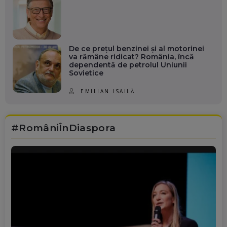
De ce prețul benzinei și al motorinei
va rămâne ridicat? România, încă
dependentă de petrolul Uniunii
Sovietice
EMILIAN ISAILĂ
#RomâniÎnDiaspora