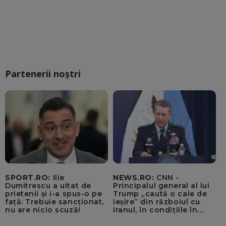
Partenerii noștri
SPORT.RO:
Ilie
NEWS.RO:
CNN -
Dumitrescu a uitat de
Principalul general al lui
prietenii și i-a spus-o pe
Trump „caută o cale de
față: Trebuie sancționat,
ieșire” din războiul cu
nu are nicio scuză!
Iranul, în condițiile în
care opțiunile militare