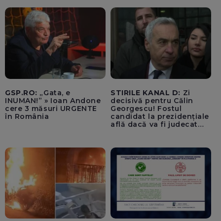
ale SUA rămân limitate
GSP.RO:
„Gata, e
STIRILE KANAL D:
Zi
INUMAN!” » Ioan Andone
decisivă pentru Călin
cere 3 măsuri URGENTE
Georgescu! Fostul
în România
candidat la prezidențiale
află dacă va fi judecat
pentru tentativă de
lovitură de stat