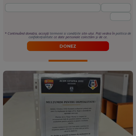
*
Continuând donația, accepți
termenii si condițiile
site-ului. Poți vedea în
politica de
confidențialitate
ce date personale colectăm și de ce.
DONEZ