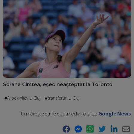
Sorana Cîrstea, eșec neașteptat la Toronto
Alibek Aliev U Cluj
transferuri U Cluj
Urmărește știrile spotmedia.ro și pe
Google News
Facebook
Messenger
WhatsApp
Twitter
LinkedIn
E-