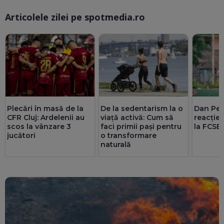
Articolele zilei pe spotmedia.ro
Ma
Plecări în masă de la
De la sedentarism la o
Dan Pet
CFR Cluj: Ardelenii au
viață activă: Cum să
reacție
scos la vânzare 3
faci primii pași pentru
la FCSB
jucători
o transformare
naturală