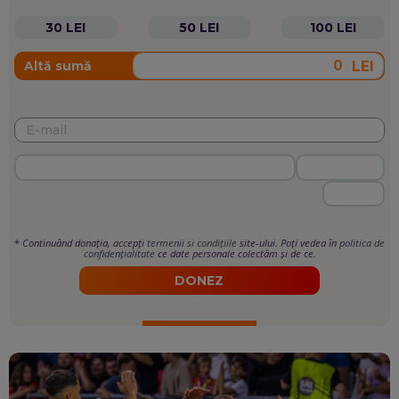
30 LEI
50 LEI
100 LEI
LEI
Altă sumă
*
Continuând donația, accepți
termenii si condițiile
site-ului. Poți vedea în
politica de
confidențialitate
ce date personale colectăm și de ce.
DONEZ