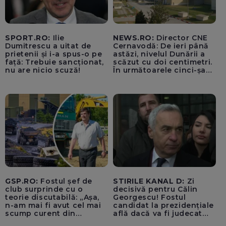
SPORT.RO:
Ilie
NEWS.RO:
Director CNE
Dumitrescu a uitat de
Cernavodă: De ieri până
prietenii și i-a spus-o pe
astăzi, nivelul Dunării a
față: Trebuie sancționat,
scăzut cu doi centimetri.
nu are nicio scuză!
În următoarele cinci-șase
zile vom opri Reactorul 2
de la Cernavodă, dacă nu
luăm în considerare
operațiunile de astăzi cu
barjele
GSP.RO:
Fostul șef de
STIRILE KANAL D:
Zi
club surprinde cu o
decisivă pentru Călin
teorie discutabilă: „Așa,
Georgescu! Fostul
n-am mai fi avut cel mai
candidat la prezidențiale
scump curent din
află dacă va fi judecat
Uniunea Europeană”
pentru tentativă de