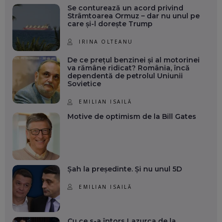
Se conturează un acord privind
Strâmtoarea Ormuz – dar nu unul pe
care și-l dorește Trump
IRINA OLTEANU
De ce prețul benzinei și al motorinei
va rămâne ridicat? România, încă
dependentă de petrolul Uniunii
Sovietice
EMILIAN ISAILĂ
Motive de optimism de la Bill Gates
Șah la președinte. Și nu unul 5D
EMILIAN ISAILĂ
Cu ce s-a întors Lazurca de la