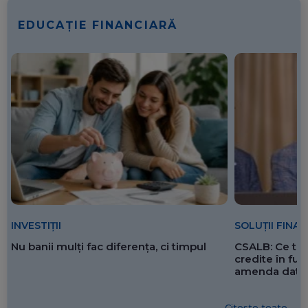
EDUCAȚIE FINANCIARĂ
SOLUȚII FINA
INVESTIȚII
CSALB: Ce tre
Nu banii mulți fac diferența, ci timpul
credite în f
amenda dată 
Citește toate...