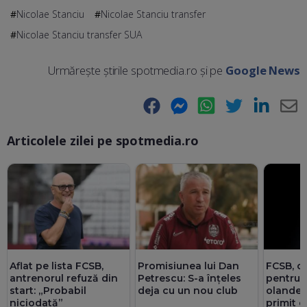
Nicolae Stanciu
Nicolae Stanciu transfer
Nicolae Stanciu transfer SUA
Urmărește știrile spotmedia.ro și pe
Google News
Facebook
Messenger
WhatsApp
Twitter
LinkedIn
E-
Articolele zilei pe spotmedia.ro
Ma
Aflat pe lista FCSB,
Promisiunea lui Dan
FCSB, o
antrenorul refuză din
Petrescu: S-a înțeles
pentru 
start: „Probabil
deja cu un nou club
olandez
niciodată”
primit d