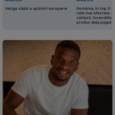
ANALIZĂ
ANALIZĂ
Veriga slabă a apărării europene
România, în top 5 ț
cele mai afectate de
căldură. Incendiile ș
produs deja pagube
miliarde de euro