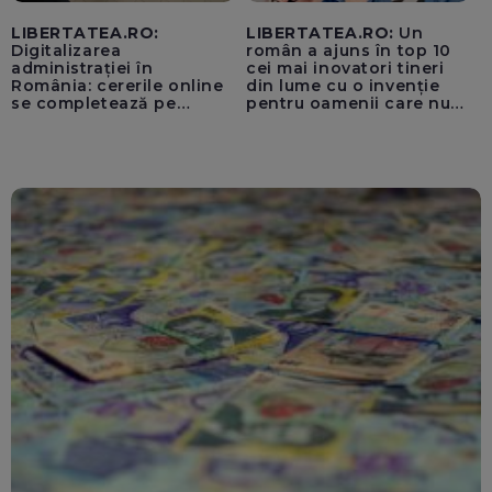
LIBERTATEA.RO:
LIBERTATEA.RO:
Un
Digitalizarea
român a ajuns în top 10
administrației în
cei mai inovatori tineri
România: cererile online
din lume cu o invenție
se completează pe
pentru oamenii care nu
calculatoarele de la
văd: „Are o misiune
ghișee
clară”