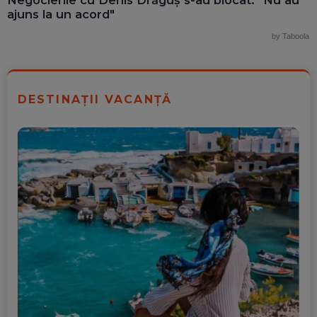
Negocierile cu Denis Drăguș s-au blocat: "Nu au
ajuns la un acord"
by Taboola
DESTINAȚII VACANȚĂ