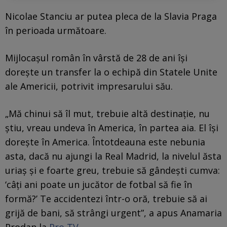
Nicolae Stanciu ar putea pleca de la Slavia Praga
în perioada următoare.
Mijlocașul român în vârstă de 28 de ani își
dorește un transfer la o echipă din Statele Unite
ale Americii, potrivit impresarului său.
„Mă chinui să îl mut, trebuie altă destinație, nu
știu, vreau undeva în America, în partea aia. El își
dorește în America. Întotdeauna este nebunia
asta, dacă nu ajungi la Real Madrid, la nivelul ăsta
uriaș și e foarte greu, trebuie să gândești cumva:
‘câți ani poate un jucător de fotbal să fie în
formă?’ Te accidentezi într-o oră, trebuie să ai
grijă de bani, să strângi urgent”, a apus Anamaria
Prodan la
Pro TV
.