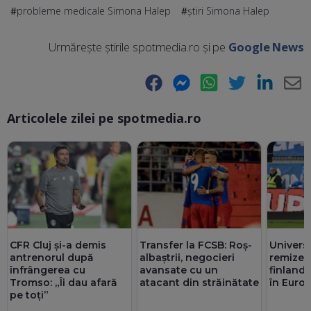
probleme medicale Simona Halep
știri Simona Halep
Urmărește știrile spotmedia.ro și pe
Google News
Facebook
Messenger
WhatsApp
Twitter
LinkedIn
E-
Articolele zilei pe spotmedia.ro
Ma
CFR Cluj și-a demis
Transfer la FCSB: Roș-
Universi
antrenorul după
albaștrii, negocieri
remizea
înfrângerea cu
avansate cu un
finlande
Tromso: „Îi dau afară
atacant din străinătate
în Euro
pe toți”