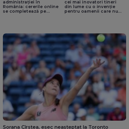
administrației în
cei mai inovatori tineri
România: cererile online
din lume cu o invenție
se completează pe
pentru oamenii care nu
calculatoarele de la
văd: „Are o misiune
ghișee
clară”
Sorana Cîrstea, eșec neașteptat la Toronto