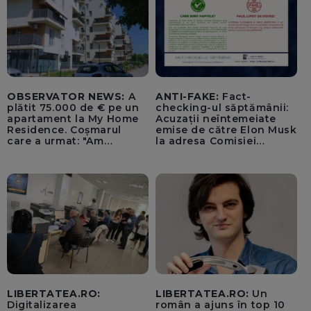
OBSERVATOR NEWS:
A
ANTI-FAKE:
Fact-
plătit 75.000 de € pe un
checking-ul săptămânii:
apartament la My Home
Acuzații neîntemeiate
Residence. Coșmarul
emise de către Elon Musk
care a urmat: "Am
la adresa Comisiei
început să tremur"
Europene despre oferta
unui „acord secret”
pentru instaurarea
„cenzurii” pe platforma X
LIBERTATEA.RO:
LIBERTATEA.RO:
Un
Digitalizarea
român a ajuns în top 10