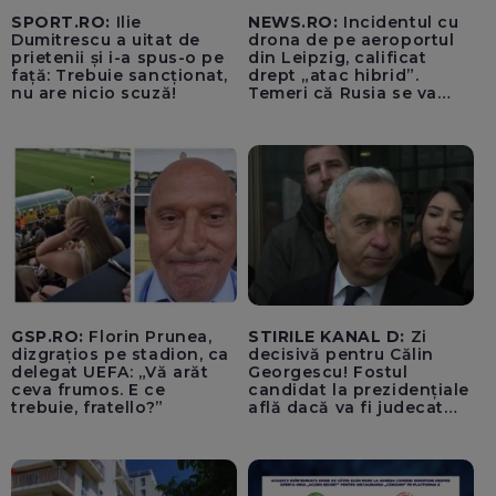
SPORT.RO:
Ilie
NEWS.RO:
Incidentul cu
Dumitrescu a uitat de
drona de pe aeroportul
prietenii și i-a spus-o pe
din Leipzig, calificat
față: Trebuie sancționat,
drept „atac hibrid”.
nu are nicio scuză!
Temeri că Rusia se va
amesteca în alegerile din
Germania. Un oficial
neagă informațiile că
avioanele ucrainene din
apropierea dronei ar fi
fost încărcate cu muniție
GSP.RO:
Florin Prunea,
STIRILE KANAL D:
Zi
dizgrațios pe stadion, ca
decisivă pentru Călin
delegat UEFA: „Vă arăt
Georgescu! Fostul
ceva frumos. E ce
candidat la prezidențiale
trebuie, fratello?”
află dacă va fi judecat
pentru tentativă de
lovitură de stat