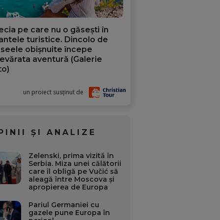
ecia pe care nu o găsești în
iantele turistice. Dincolo de
aseele obișnuite începe
evărata aventură (Galerie
to)
un proiect susținut de
PINII ȘI ANALIZE
Zelenski, prima vizită în
Serbia. Miza unei călătorii
care îl obligă pe Vučić să
aleagă între Moscova și
apropierea de Europa
Pariul Germaniei cu
gazele pune Europa în