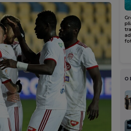
Gr
pl
tr
ad
fo
O