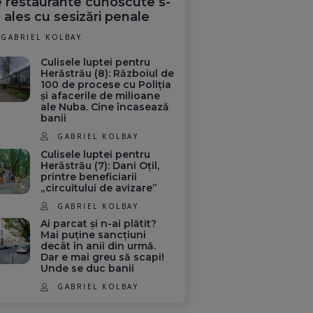
 restaurante cunoscute s-
 ales cu sesizări penale
GABRIEL KOLBAY
Culisele luptei pentru
Herăstrău (8): Războiul de
100 de procese cu Poliția
și afacerile de milioane
ale Nuba. Cine încasează
banii
GABRIEL KOLBAY
Culisele luptei pentru
Herăstrău (7): Dani Oțil,
printre beneficiarii
„circuitului de avizare”
GABRIEL KOLBAY
Ai parcat și n-ai plătit?
Mai puține sancțiuni
decât în anii din urmă.
Dar e mai greu să scapi!
Unde se duc banii
rit să
De la aparat ortopedic
Dan Petrescu, prima
 Cluj a
la titlul de cea mai
reacție despre venire
GABRIEL KOLBAY
erile
rapidă femeie din
la FCSB