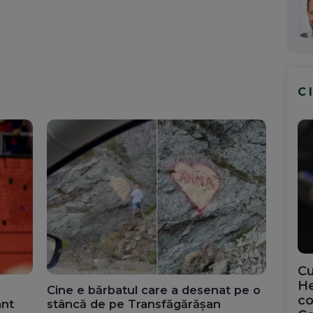
C
Cu
He
Cine e bărbatul care a desenat pe o
co
ant
stâncă de pe Transfăgărășan