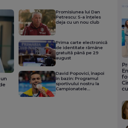
Promisiunea lui Dan
Petrescu: S-a înțeles
deja cu un nou club
Prima carte electronică
de identitate rămâne
gratuită până pe 29
august
Pr
En
David Popovici, înapoi
fo
 un
în bazin: Programul
Ci
sportivului nostru la
 de
cu
Campionatele
Europene