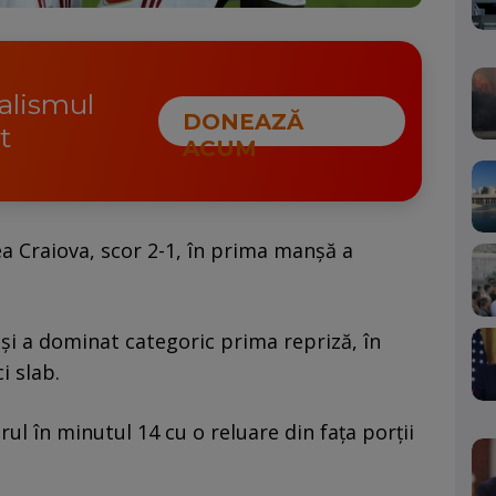
nalismul
DONEAZĂ
t
ACUM
ea Craiova, scor 2-1, în prima manșă a
 și a dominat categoric prima repriză, în
i slab.
ul în minutul 14 cu o reluare din fața porții