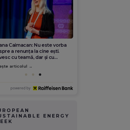
ana Olar, românca de la Google
re demonstrează că diaspora
ate schimba România
ește articolul
powered by
UROPEAN
USTAINABLE ENERGY
EEK