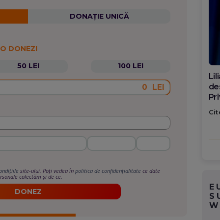
DONAȚIE UNICĂ
 O DONEZI
50 LEI
100 LEI
Di
ca
LEI
po
Cit
ondițiile
site-ului. Poți vedea în
politica de confidențialitate
ce date
rsonale colectăm și de ce.
E
DONEZ
S
W