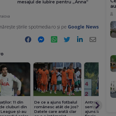
Ce
mesajul de iubire pentru „Anna”
au
raiova
ărește știrile spotmedia.ro și pe
Google News
Facebook
Messenger
WhatsApp
Twitter
LinkedIn
E-
Mail
ro
Antrenorul favo
ților: 11 din
De ce a ajuns fotbalul
semneze cu CFR
de cluburi din
românesc atât de jos?
ajuns la negoci
 League și-au
Datele care arată clar