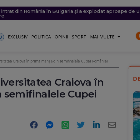
a intrat din România în Bulgaria și a explodat aproape de
și vijelii. Trei Coduri galbene, temperaturi de 37 de grade
chete și drone asupra Kievului. Trei oameni, inclusiv un co
e săptămâna viitoare. Accesul se va face în etape. Iată ce s
fost scufundate în Dunăre. Operațiunea continuă pentru a
re
)
EXCLUSIV
POLITICĂ
OPINII
SPORT
MAI MULTE
U
rsitatea Craiova în prima manșă din semifinalele Cupei României
iversitatea Craiova în
D
 semifinalele Cupei
Facebook
Messenger
WhatsApp
Twitter
LinkedIn
E-
Mail