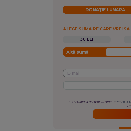
DONAȚIE LUNARĂ
ALEGE SUMA PE CARE VREI SĂ
30 LEI
Altă sumă
*
Continuând donația, accepți
termenii si c
pe