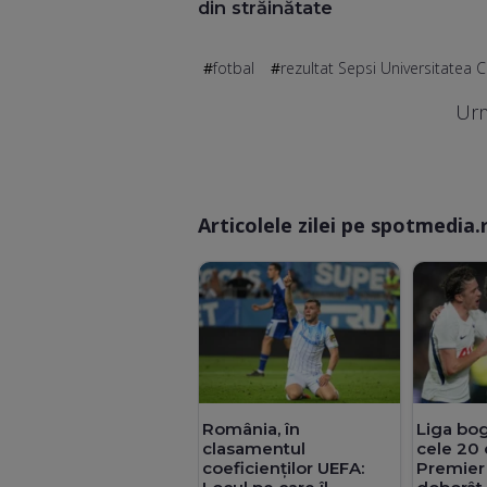
din străinătate
fotbal
rezultat Sepsi Universitatea C
Urm
Articolele zilei pe spotmedia.
România, în
Liga boga
clasamentul
cele 20 
coeficienților UEFA:
Premier