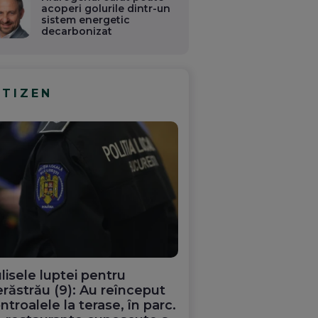
acoperi golurile dintr-un
sistem energetic
decarbonizat
ITIZEN
lisele luptei pentru
răstrău (9): Au reînceput
ntroalele la terase, în parc.