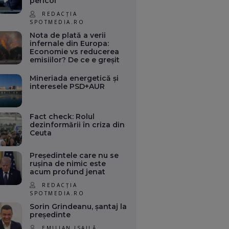
pericol
REDACȚIA
SPOTMEDIA.RO
Nota de plată a verii
infernale din Europa:
Economie vs reducerea
emisiilor? De ce e greșit
Mineriada energetică și
interesele PSD+AUR
Fact check: Rolul
dezinformării în criza din
Ceuta
Președintele care nu se
rușina de nimic este
acum profund jenat
REDACȚIA
SPOTMEDIA.RO
Sorin Grindeanu, șantaj la
președinte
EMILIAN ISAILĂ