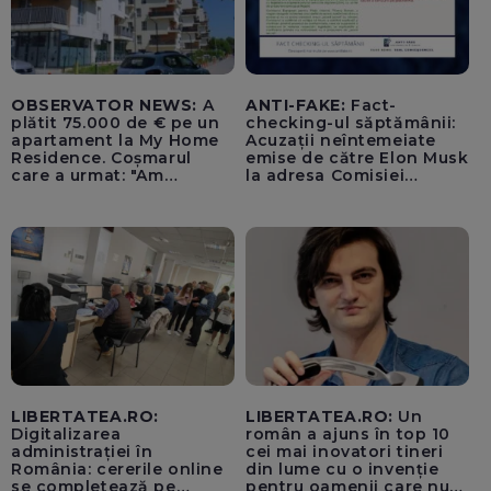
OBSERVATOR NEWS:
A
ANTI-FAKE:
Fact-
plătit 75.000 de € pe un
checking-ul săptămânii:
apartament la My Home
Acuzații neîntemeiate
Residence. Coșmarul
emise de către Elon Musk
care a urmat: "Am
la adresa Comisiei
început să tremur"
Europene despre oferta
unui „acord secret”
pentru instaurarea
„cenzurii” pe platforma X
LIBERTATEA.RO:
LIBERTATEA.RO:
Un
Digitalizarea
român a ajuns în top 10
administrației în
cei mai inovatori tineri
România: cererile online
din lume cu o invenție
se completează pe
pentru oamenii care nu