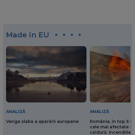
Made in EU
ANALIZĂ
ANALIZĂ
Veriga slabă a apărării europene
România, în top 5 ț
cele mai afectate de
căldură. Incendiile ș