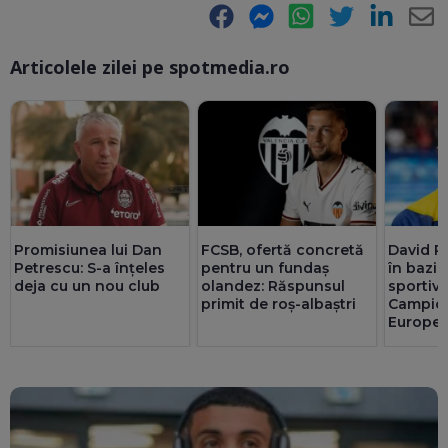
Facebook
Messenger
WhatsApp
Twitter
LinkedIn
E-
Articolele zilei pe spotmedia.ro
Ma
Promisiunea lui Dan
FCSB, ofertă concretă
David Po
Petrescu: S-a înțeles
pentru un fundaș
în bazin
deja cu un nou club
olandez: Răspunsul
sportivu
primit de roș-albaștri
Campio
Europe