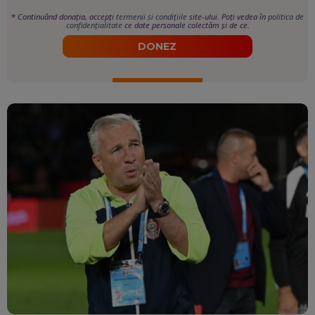
*
Continuând donația, accepți
termenii si condițiile
site-ului. Poți vedea în
politica de
confidențialitate
ce date personale colectăm și de ce.
DONEZ