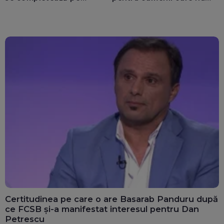
calculatoarele de la
văd: „Are o misiune
ghișee
clară”
Certitudinea pe care o are Basarab Panduru după
ce FCSB și-a manifestat interesul pentru Dan
Petrescu