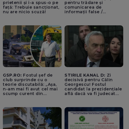
prietenii și i-a spus-o pe
pentru trădare și
față: Trebuie sancționat,
comunicarea de
nu are nicio scuză!
informații false /
Documentul, depus la
Parchetul de pe lângă
Înalta Curte de Casație și
Justiție de Adrian
Băzăvan și Asociația
„Lupii Tricolori”
GSP.RO:
Fostul șef de
STIRILE KANAL D:
Zi
club surprinde cu o
decisivă pentru Călin
teorie discutabilă: „Așa,
Georgescu! Fostul
n-am mai fi avut cel mai
candidat la prezidențiale
scump curent din
află dacă va fi judecat
Uniunea Europeană”
pentru tentativă de
lovitură de stat