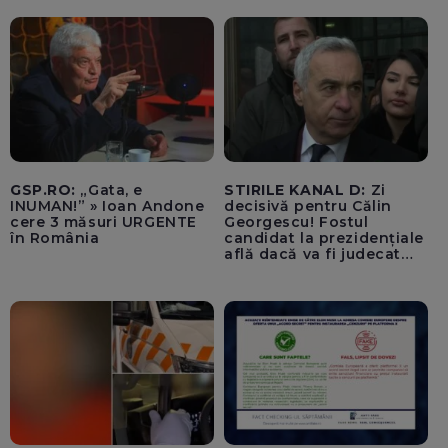
fost rănit la ochi de
cioburile parbrizului
spart - FOTO, VIDEO
GSP.RO:
„Gata, e
STIRILE KANAL D:
Zi
INUMAN!” » Ioan Andone
decisivă pentru Călin
cere 3 măsuri URGENTE
Georgescu! Fostul
în România
candidat la prezidențiale
află dacă va fi judecat
pentru tentativă de
lovitură de stat