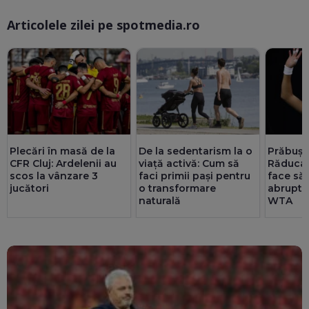
Articolele zilei pe spotmedia.ro
Ma
Plecări în masă de la
De la sedentarism la o
Prăbuși
CFR Cluj: Ardelenii au
viață activă: Cum să
Răducan
scos la vânzare 3
faci primii pași pentru
face să
jucători
o transformare
abrupt 
naturală
WTA