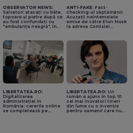
OBSERVATOR NEWS:
ANTI-FAKE:
Fact-
Salvatori atacați cu bâte,
checking-ul săptămânii:
topoare și pietre după ce
Acuzații neîntemeiate
au fost confundați cu
emise de către Elon Musk
"ambulanța neagră", în
la adresa Comisiei
Cluj
Europene despre oferta
unui „acord secret”
pentru instaurarea
„cenzurii” pe platforma X
LIBERTATEA.RO:
LIBERTATEA.RO:
Un
Digitalizarea
român a ajuns în top 10
administrației în
cei mai inovatori tineri
România: cererile online
din lume cu o invenție
se completează pe
pentru oamenii care nu
calculatoarele de la
văd: „Are o misiune
ghișee
clară”