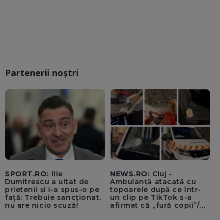
Partenerii noștri
SPORT.RO:
Ilie
NEWS.RO:
Cluj -
Dumitrescu a uitat de
Ambulanță atacată cu
prietenii și i-a spus-o pe
topoarele după ce într-
față: Trebuie sancționat,
un clip pe TikTok s-a
nu are nicio scuză!
afirmat că „fură copii”/
Șoferul autosanitarei a