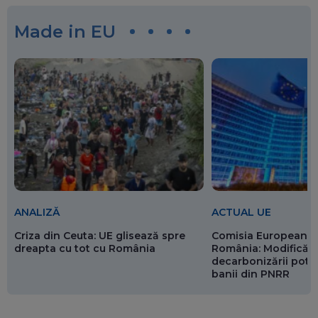
Made in EU
ANALIZĂ
ACTUAL UE
Criza din Ceuta: UE glisează spre
Comisia Europeană 
dreapta cu tot cu România
România: Modificări
decarbonizării pot p
banii din PNRR