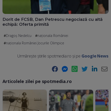
Dorit de FCSB, Dan Petrescu negociază cu altă
echipă: Oferta primită
Dragoș Nedelcu
naționala României
naționala României Jocurile Olimpice
Urmărește știrile spotmedia.ro și pe
Google News
Facebook
Messenger
WhatsApp
Twitter
LinkedIn
E-
Articolele zilei pe spotmedia.ro
Ma