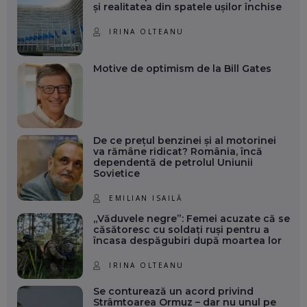
și realitatea din spatele ușilor închise
IRINA OLTEANU
Motive de optimism de la Bill Gates
De ce prețul benzinei și al motorinei
va rămâne ridicat? România, încă
dependentă de petrolul Uniunii
Sovietice
EMILIAN ISAILĂ
„Văduvele negre”: Femei acuzate că se
căsătoresc cu soldați ruși pentru a
încasa despăgubiri după moartea lor
IRINA OLTEANU
Se conturează un acord privind
Strâmtoarea Ormuz – dar nu unul pe