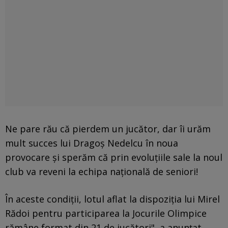
Ne pare rău că pierdem un jucător, dar îi urăm
mult succes lui Dragoș Nedelcu în noua
provocare și sperăm că prin evoluțiile sale la noul
club va reveni la echipa națională de seniori!
În aceste condiții, lotul aflat la dispoziția lui Mirel
Rădoi pentru participarea la Jocurile Olimpice
rămâne format din 21 de jucători", a anunțat