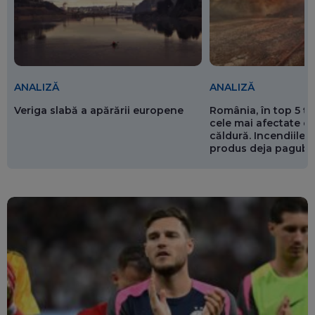
ANALIZĂ
ANALIZĂ
Veriga slabă a apărării europene
România, în top 5 ț
cele mai afectate de
căldură. Incendiile ș
produs deja pagube
miliarde de euro