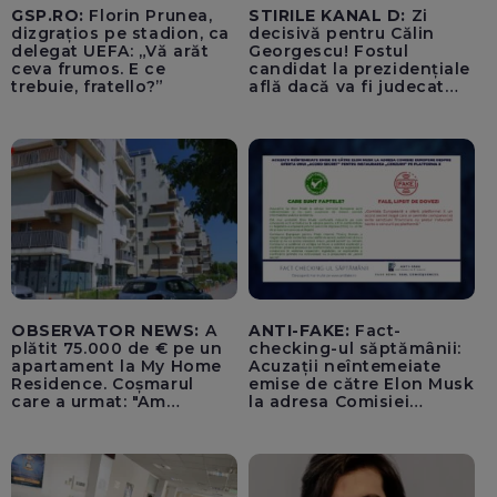
GSP.RO:
Florin Prunea,
STIRILE KANAL D:
Zi
dizgrațios pe stadion, ca
decisivă pentru Călin
delegat UEFA: „Vă arăt
Georgescu! Fostul
ceva frumos. E ce
candidat la prezidențiale
trebuie, fratello?”
află dacă va fi judecat
pentru tentativă de
lovitură de stat
OBSERVATOR NEWS:
A
ANTI-FAKE:
Fact-
plătit 75.000 de € pe un
checking-ul săptămânii:
apartament la My Home
Acuzații neîntemeiate
Residence. Coșmarul
emise de către Elon Musk
care a urmat: "Am
la adresa Comisiei
început să tremur"
Europene despre oferta
unui „acord secret”
pentru instaurarea
„cenzurii” pe platforma X