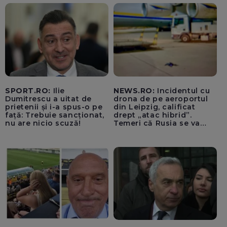
SPORT.RO:
Ilie
NEWS.RO:
Incidentul cu
Dumitrescu a uitat de
drona de pe aeroportul
prietenii și i-a spus-o pe
din Leipzig, calificat
față: Trebuie sancționat,
drept „atac hibrid”.
nu are nicio scuză!
Temeri că Rusia se va
amesteca în alegerile din
Germania. Un oficial
neagă informațiile că
avioanele ucrainene din
apropierea dronei ar fi
fost încărcate cu muniție