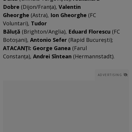
Dobre
(Dijon/Franța),
Valentin
Gheorghe
(Astra),
Ion Gheorghe
(FC
Voluntari),
Tudor
Băluță
(Brighton/Anglia),
Eduard Florescu
(FC
Botoșani),
Antonio Sefer
(Rapid București);
ATACANȚI: George Ganea
(Farul
Constanța),
Andrei Sîntean
(Hermannstadt).
ADVERTISING