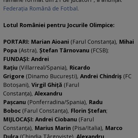
Federația Română de Fotbal
.
Lotul României pentru Jocurile Olimpice:
PORTARI: Marian Aioani
(Farul Constanța),
Mihai
Popa
(Astra),
Ștefan Târnovanu
(FCSB);
FUNDAȘI:
Andrei
Rațiu
(Villarreal/Spania),
Ricardo
Grigore
(Dinamo București),
Andrei Chindriș
(FC
Botoșani),
Virgil Ghiță
(Farul
Constanța),
Alexandru
Pașcanu
(Ponferradina/Spania),
Radu
Boboc
(Farul Constanța),
Florin Ștefan
;
MIJLOCAȘI: Andrei Ciobanu
(Farul
Constanța),
Marius Marin
(Pisa/Italia),
Marco
Dulca
(Chindia Târgoviște),
Alexandru