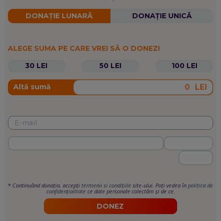
DONAȚIE LUNARĂ
DONAȚIE UNICĂ
ALEGE SUMA PE CARE VREI SĂ O DONEZI
30 LEI
50 LEI
100 LEI
LEI
Altă sumă
*
Continuând donația, accepți
termenii si condițiile
site-ului. Poți vedea în
politica de
confidențialitate
ce date personale colectăm și de ce.
DONEZ