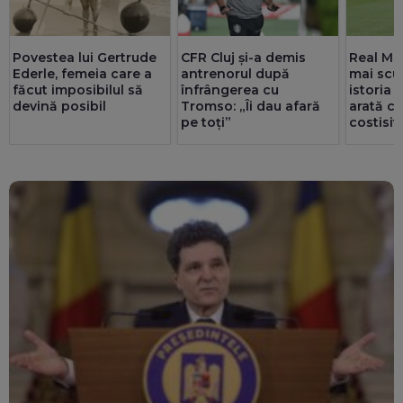
Povestea lui Gertrude
CFR Cluj și-a demis
Real Mad
Ederle, femeia care a
antrenorul după
mai scu
făcut imposibilul să
înfrângerea cu
istoria 
devină posibil
Tromso: „Îi dau afară
arată ce
pe toți”
costisit
făcute 