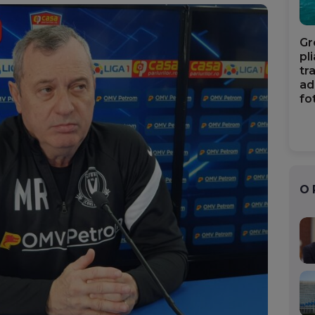
Gr
pl
tr
ad
fo
O