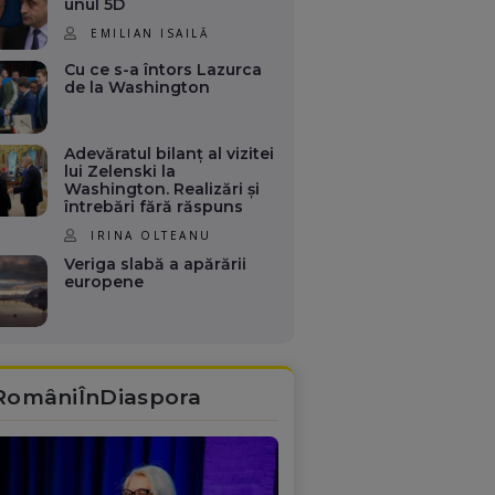
unul 5D
EMILIAN ISAILĂ
Cu ce s-a întors Lazurca
de la Washington
Adevăratul bilanț al vizitei
lui Zelenski la
Washington. Realizări și
întrebări fără răspuns
IRINA OLTEANU
Veriga slabă a apărării
europene
RomâniÎnDiaspora