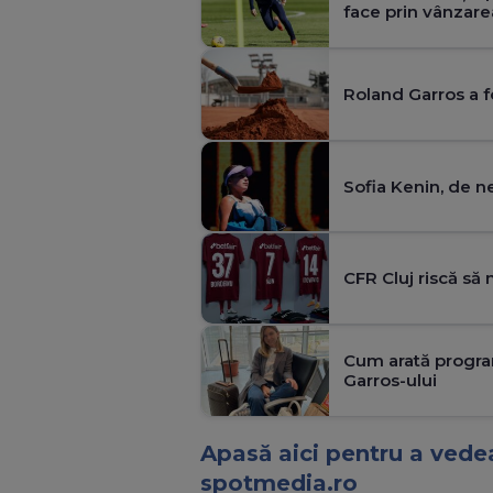
face prin vânzarea
Roland Garros a 
Sofia Kenin, de n
CFR Cluj riscă să 
Cum arată progr
Garros-ului
Apasă aici pentru a vedea
spotmedia.ro