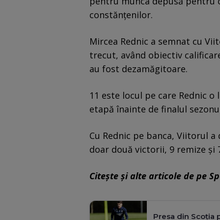
pentru munca depusă pentru cl
constănțenilor.
Mircea Rednic a semnat cu Viit
trecut, având obiectiv calificar
au fost dezamăgitoare.
11 este locul pe care Rednic o l
etapă înainte de finalul sezonu
Cu Rednic pe banca, Viitorul a 
doar două victorii, 9 remize și 
Citește și alte articole de pe S
Presa din Scoția p