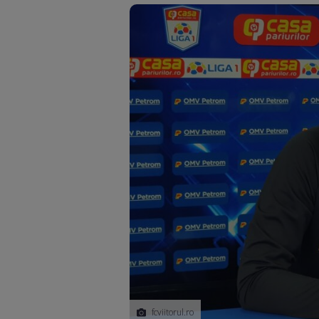
fcviitorul.ro