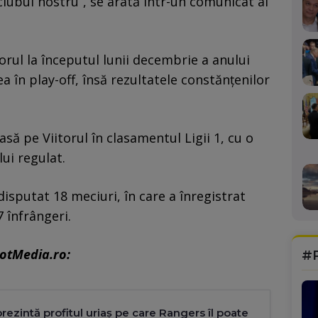
ubul nostru”, se arată într-un comunicat al
orul la începutul lunii decembrie a anului
ea în play-off, însă rezultatele constănțenilor
asă pe Viitorul în clasamentul Ligii 1, cu o
lui regulat.
disputat 18 meciuri, în care a înregistrat
7 înfrângeri.
potMedia.ro:
#
rezintă profitul uriaș pe care Rangers îl poate