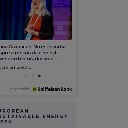
ana Olar, românca de la Google
re demonstrează că diaspora
ate schimba România
ește articolul
powered by
UROPEAN
USTAINABLE ENERGY
EEK