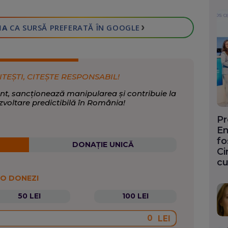
›
IA
CA SURSĂ PREFERATĂ
ÎN GOOGLE
ITEȘTI, CITEȘTE RESPONSABIL!
nt, sancționează manipularea și contribuie la
zvoltare predictibilă în România!
Pr
En
fo
DONAȚIE UNICĂ
Ci
cu
 O DONEZI
50 LEI
100 LEI
LEI