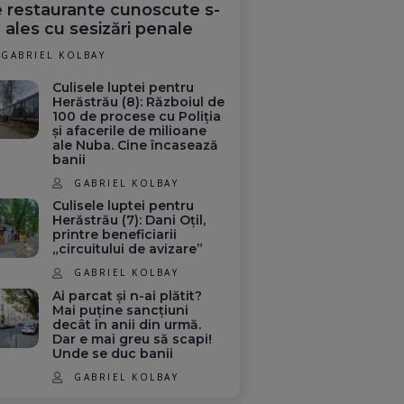
 restaurante cunoscute s-
 ales cu sesizări penale
GABRIEL KOLBAY
Culisele luptei pentru
Herăstrău (8): Războiul de
100 de procese cu Poliția
și afacerile de milioane
ale Nuba. Cine încasează
banii
GABRIEL KOLBAY
Culisele luptei pentru
Herăstrău (7): Dani Oțil,
printre beneficiarii
„circuitului de avizare”
GABRIEL KOLBAY
Ai parcat și n-ai plătit?
Mai puține sancțiuni
decât în anii din urmă.
Dar e mai greu să scapi!
Unde se duc banii
GABRIEL KOLBAY