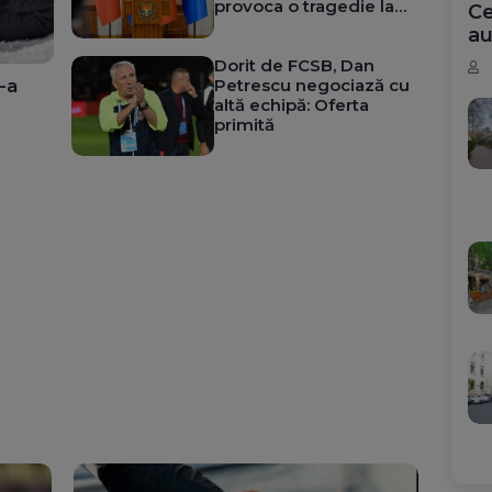
provoca o tragedie la
Ce
Chișinău
au
Dorit de FCSB, Dan
-a
Petrescu negociază cu
altă echipă: Oferta
primită