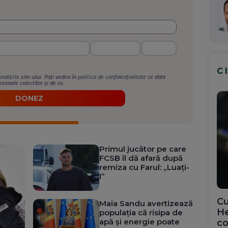
C
ondițiile
site-ului. Poți vedea în
politica de confidențialitate
ce date
rsonale colectăm și de ce.
DONEZ
Primul jucător pe care
FCSB îl dă afară după
remiza cu Farul: „Luați-
l”
Cu
Maia Sandu avertizează
He
populația că risipa de
apă și energie poate
co