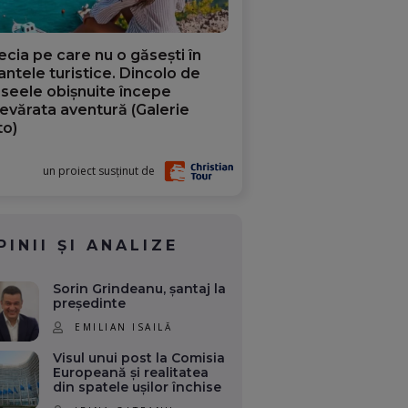
ecia pe care nu o găsești în
iantele turistice. Dincolo de
aseele obișnuite începe
evărata aventură (Galerie
to)
un proiect susținut de
PINII ȘI ANALIZE
Sorin Grindeanu, șantaj la
președinte
EMILIAN ISAILĂ
Visul unui post la Comisia
Europeană și realitatea
din spatele ușilor închise