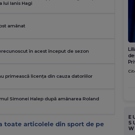
 lui Ianis Hagi
fost amânat
Di
erecunoscut în acest început de sezon
ca
po
Cit
nu primească licența din cauza datoriilor
amul Simonei Halep după amânarea Roland
E
S
 toate articolele din sport de pe
W