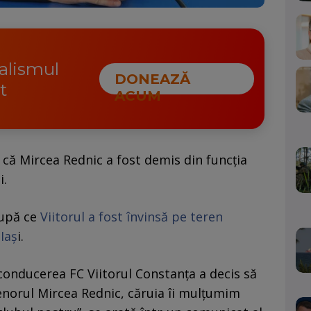
nalismul
DONEAZĂ
t
ACUM
, că Mircea Rednic a fost demis din funcția
i.
după ce
Viitorul a fost învinsă pe teren
 Iaș
i.
 conducerea FC Viitorul Constanța a decis să
enorul Mircea Rednic, căruia îi mulțumim