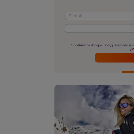
*
Continuând donația, accepți
termenii si c
pe