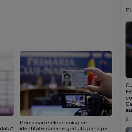
C
Cu
He
co
Ce
au
Prima carte electronică de
odată”
identitate rămâne gratuită până pe