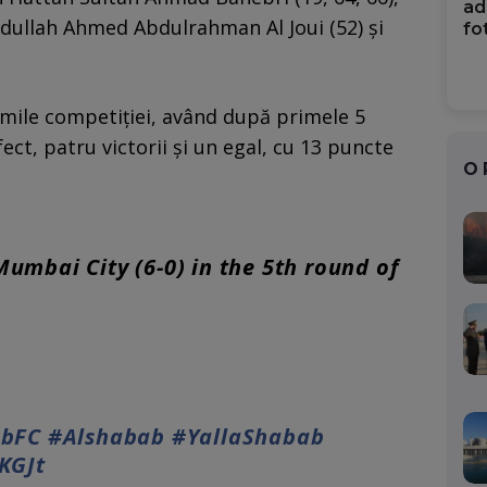
ad
bdullah Ahmed Abdulrahman Al Joui (52) şi
fo
timile competiției, având după primele 5
ct, patru victorii și un egal, cu 13 puncte
O
umbai City (6-0) in the 5th round of
bFC
#Alshabab
#YallaShabab
KGJt