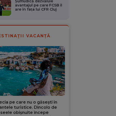
Șumudică dezvăluie
avantajul pe care FCSB îl
are în fața lui CFR Cluj
ESTINAȚII VACANȚĂ
ecia pe care nu o găsești în
iantele turistice. Dincolo de
aseele obișnuite începe