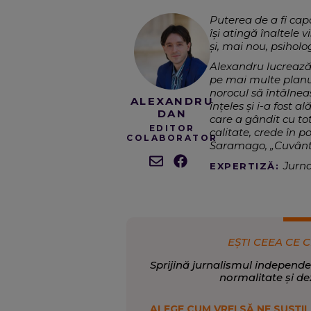
Puterea de a fi cap
își atingă înaltele 
și, mai nou, psiholog
Alexandru lucrează 
pe mai multe planur
norocul să întâlnea
ALEXANDRU
înțeles și i-a fost a
DAN
care a gândit cu tot
EDITOR
calitate, crede în 
COLABORATOR
Saramago, „Cuvântul 
Jurna
EXPERTIZĂ:
sport.
S
SCRIE DESPRE:
EȘTI CEEA CE C
Sprijină jurnalismul independe
normalitate și de
ALEGE CUM VREI SĂ NE SUSȚII