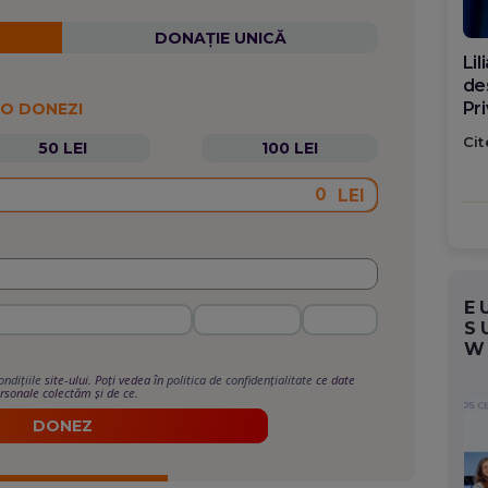
DONAȚIE UNICĂ
Di
ca
po
 O DONEZI
Cit
50 LEI
100 LEI
LEI
E
S
W
ondițiile
site-ului. Poți vedea în
politica de confidențialitate
ce date
rsonale colectăm și de ce.
DONEZ