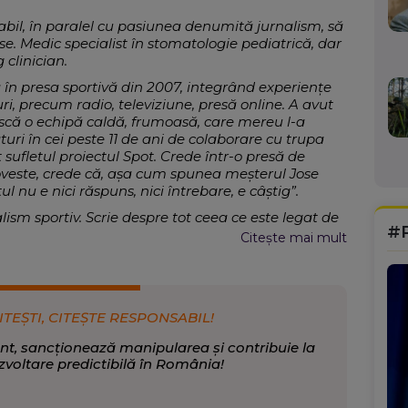
abil, în paralel cu pasiunea denumită jurnalism, să
vise. Medic specialist în stomatologie pediatrică, dar
 clinician.
în presa sportivă din 2007, integrând experiențe
i, precum radio, televiziune, presă online. A avut
scă o echipă caldă, frumoasă, care mereu l-a
lături în cei peste 11 de ani de colaborare cu trupa
 sufletul proiectul Spot. Crede într-o presă de
poveste, crede că, așa cum spunea meșterul Jose
nu e nici răspuns, nici întrebare, e câştig”.
lism sportiv. Scrie despre tot ceea ce este legat de
#
Citește mai mult
port
ITEȘTI, CITEȘTE RESPONSABIL!
nt, sancționează manipularea și contribuie la
zvoltare predictibilă în România!