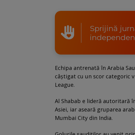
Sprijină jur
independen
Echipa antrenată în Arabia Sa
câștigat cu un scor categoric 
League.
Al Shabab e lideră autoritară î
Asiei, iar aseară gruparea arabă
Mumbai City din India.
Golurile saudiților au venit pr