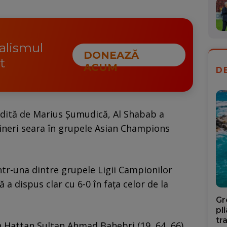
nalismul
DONEAZĂ
t
ACUM
D
udită de Marius Șumudică, Al Shabab a
vineri seara în grupele Asian Champions
ntr-una dintre grupele Ligii Campionilor
 a dispus clar cu 6-0 în fața celor de la
Gr
pl
tr
in Hattan Sultan Ahmad Bahebri (19, 64, 66),