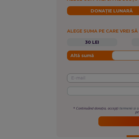
DONAȚIE LUNARĂ
ALEGE SUMA PE CARE VREI SĂ
30 LEI
Altă sumă
*
Continuând donația, accepți
termenii si c
pe