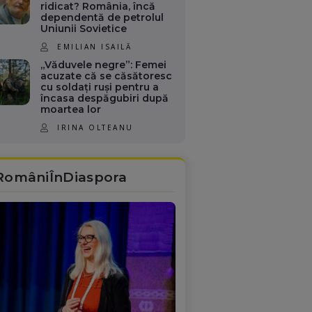
ridicat? România, încă
dependentă de petrolul
Uniunii Sovietice
EMILIAN ISAILĂ
„Văduvele negre”: Femei
acuzate că se căsătoresc
cu soldați ruși pentru a
încasa despăgubiri după
moartea lor
IRINA OLTEANU
RomâniÎnDiaspora