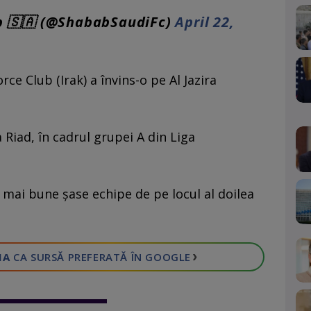
b 🇸🇦 (@ShababSaudiFc)
April 22,
orce Club (Irak) a învins-o pe Al Jazira
a Riad, în cadrul grupei A din Liga
 mai bune șase echipe de pe locul al doilea
›
IA
CA SURSĂ PREFERATĂ
ÎN GOOGLE