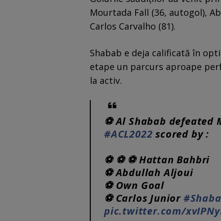
Mourtada Fall (36, autogol), A
Carlos Carvalho (81).
Shabab e deja calificată în op
etape un parcurs aproape perfe
la activ.
⚽️ Al Shabab defeated M
#ACL2022
scored by :
⚽️ ⚽️ ⚽️ Hattan Bahbri
⚽️ Abdullah Aljoui
⚽️ Own Goal
⚽️ Carlos Junior
#Shaba
pic.twitter.com/xvIPNy