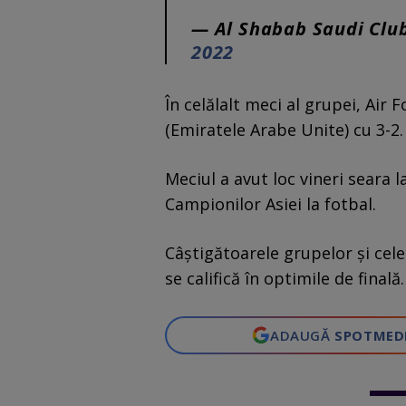
— Al Shabab Saudi Clu
2022
În celălalt meci al grupei, Air F
(Emiratele Arabe Unite) cu 3-2.
Meciul a avut loc vineri seara l
Campionilor Asiei la fotbal.
Câştigătoarele grupelor şi cele
se califică în optimile de finală.
ADAUGĂ
SPOTMED