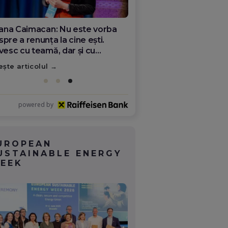
ana Olar, românca de la Google
re demonstrează că diaspora
ate schimba România
ește articolul
powered by
UROPEAN
USTAINABLE ENERGY
EEK