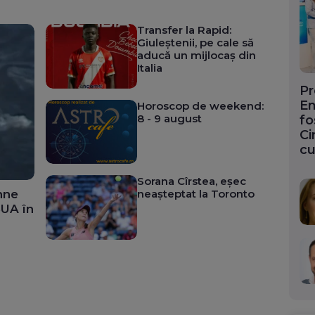
Transfer la Rapid:
Giuleștenii, pe cale să
aducă un mijlocaș din
Italia
Pr
En
Horoscop de weekend:
8 - 9 august
fo
Ci
cu
Sorana Cîrstea, eșec
nne
neașteptat la Toronto
SUA în