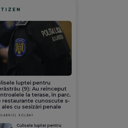
ITIZEN
lisele luptei pentru
răstrău (9): Au reînceput
ntroalele la terase, în parc.
 restaurante cunoscute s-
 ales cu sesizări penale
GABRIEL KOLBAY
Culisele luptei pentru