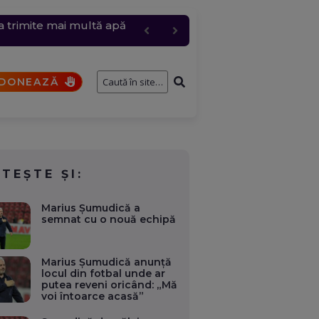
 trimite mai multă apă
e întâmplă cu cererile și
te orașe. La Avrig ard 50
onsolidarea fiscală
bire pentru „Anna”
DONEAZĂ
ITEȘTE ȘI:
Marius Șumudică a
semnat cu o nouă echipă
Marius Șumudică anunță
locul din fotbal unde ar
putea reveni oricând: „Mă
voi întoarce acasă”