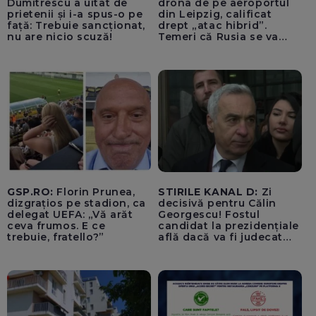
Dumitrescu a uitat de
drona de pe aeroportul
prietenii și i-a spus-o pe
din Leipzig, calificat
față: Trebuie sancționat,
drept „atac hibrid”.
nu are nicio scuză!
Temeri că Rusia se va
amesteca în alegerile din
Germania. Un oficial
neagă informațiile că
avioanele ucrainene din
apropierea dronei ar fi
fost încărcate cu muniție
GSP.RO:
Florin Prunea,
STIRILE KANAL D:
Zi
dizgrațios pe stadion, ca
decisivă pentru Călin
delegat UEFA: „Vă arăt
Georgescu! Fostul
ceva frumos. E ce
candidat la prezidențiale
trebuie, fratello?”
află dacă va fi judecat
pentru tentativă de
lovitură de stat