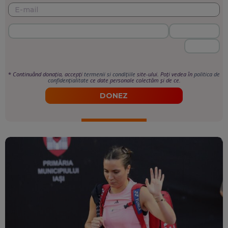
*
Continuând donația, accepți
termenii si condițiile
site-ului. Poți vedea în
politica de
confidențialitate
ce date personale colectăm și de ce.
DONEZ