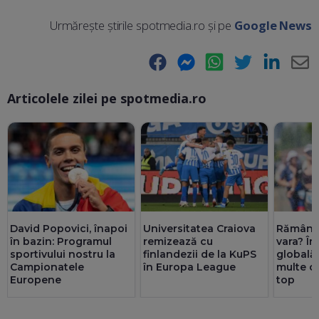
Urmărește știrile spotmedia.ro și pe
Google News
Facebook
Messenger
WhatsApp
Twitter
LinkedIn
E-
Articolele zilei pe spotmedia.ro
Ma
David Popovici, înapoi
Universitatea Craiova
Rămânem
în bazin: Programul
remizează cu
vara? În
sportivului nostru la
finlandezii de la KuPS
globală
Campionatele
în Europa League
multe c
Europene
top