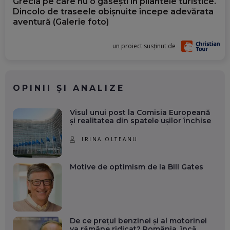
Grecia pe care nu o găsești în pliantele turistice.
Dincolo de traseele obișnuite începe adevărata
aventură (Galerie foto)
un proiect susținut de
OPINII ȘI ANALIZE
Visul unui post la Comisia Europeană
și realitatea din spatele ușilor închise
IRINA OLTEANU
Motive de optimism de la Bill Gates
De ce prețul benzinei și al motorinei
va rămâne ridicat? România, încă