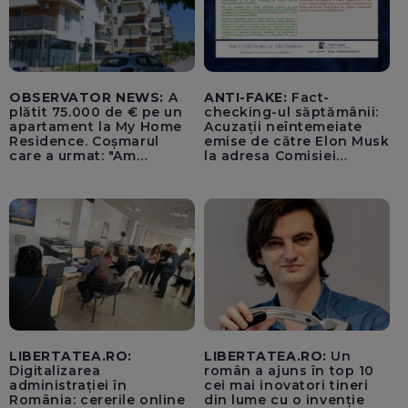
OBSERVATOR NEWS:
A
ANTI-FAKE:
Fact-
plătit 75.000 de € pe un
checking-ul săptămânii:
apartament la My Home
Acuzații neîntemeiate
Residence. Coșmarul
emise de către Elon Musk
care a urmat: "Am
la adresa Comisiei
început să tremur"
Europene despre oferta
unui „acord secret”
pentru instaurarea
„cenzurii” pe platforma X
LIBERTATEA.RO:
LIBERTATEA.RO:
Un
Digitalizarea
român a ajuns în top 10
administrației în
cei mai inovatori tineri
România: cererile online
din lume cu o invenție