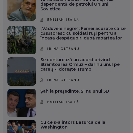
dependentă de petrolul Uniunii
Sovietice
EMILIAN ISAILĂ
„Văduvele negre”: Femei acuzate că se
căsătoresc cu soldați ruși pentru a
încasa despăgubiri după moartea lor
IRINA OLTEANU
Se conturează un acord privind
Strâmtoarea Ormuz – dar nu unul pe
care și-l dorește Trump
IRINA OLTEANU
Șah la președinte. Și nu unul 5D
EMILIAN ISAILĂ
Cu ce s-a întors Lazurca de la
Washington