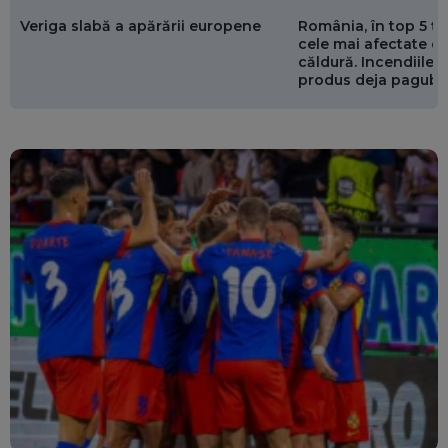
Veriga slabă a apărării europene
România, în top 5 ț
cele mai afectate de
căldură. Incendiile ș
produs deja pagube
miliarde de euro