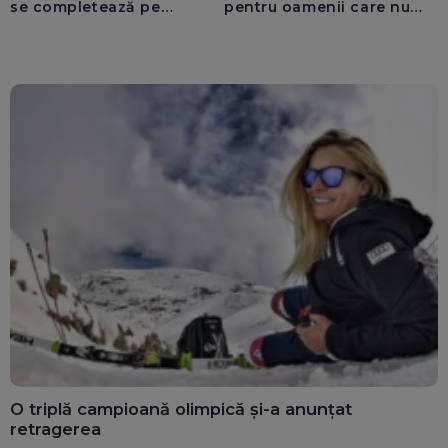
se completează pe
pentru oamenii care nu
calculatoarele de la
văd: „Are o misiune
ghișee
clară”
O triplă campioană olimpică și-a anunțat
retragerea