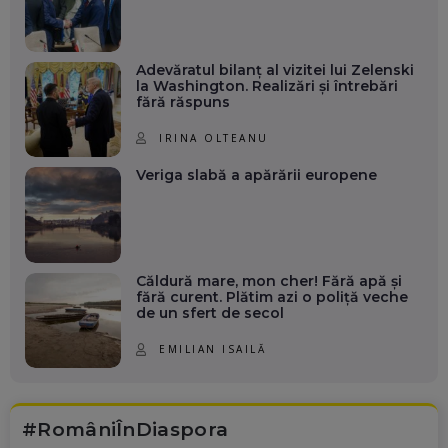
Adevăratul bilanț al vizitei lui Zelenski
la Washington. Realizări și întrebări
fără răspuns
IRINA OLTEANU
Veriga slabă a apărării europene
Căldură mare, mon cher! Fără apă și
fără curent. Plătim azi o poliță veche
de un sfert de secol
EMILIAN ISAILĂ
#RomâniÎnDiaspora