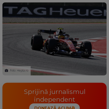
Ma
Foto: Hepta.ro
Sprijină jurnalismul
independent
DONEAZĂ ACUM