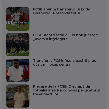
FCSB anunță transferul lui Eddy
Gnahore: „A rezolvat totul”
FCSB, acord total cu un nou jucător:
„Avem o înțelegere”
Transfer la FCSB: Roș-albaștrii și-au
găsit mijlocaș central
Plecare de la FCSB: O echipă din
fotbalul arab l-a convins pe jucătorul
roș-albaștrilor