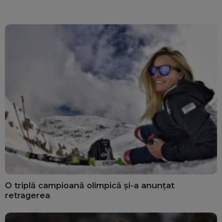
ghișee
clară”
O triplă campioană olimpică și-a anunțat
retragerea