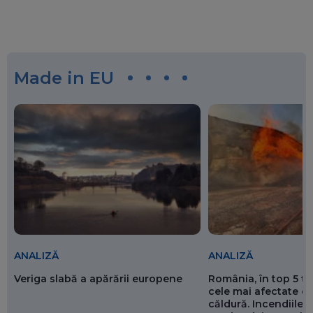
Made in EU
ANALIZĂ
ANALIZĂ
Veriga slabă a apărării europene
România, în top 5 ț
cele mai afectate de
căldură. Incendiile ș