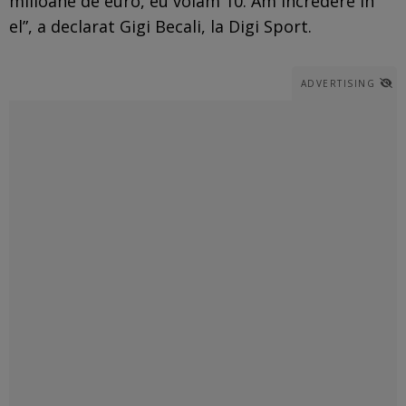
milioane de euro, eu voiam 10. Am încredere în
el”, a declarat Gigi Becali, la Digi Sport.
ADVERTISING