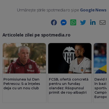
Urmărește știrile spotmedia.ro și pe
Google News
Facebook
Messenger
WhatsApp
Twitter
LinkedIn
E-
Articolele zilei pe spotmedia.ro
Ma
Promisiunea lui Dan
FCSB, ofertă concretă
David Po
Petrescu: S-a înțeles
pentru un fundaș
în bazin
deja cu un nou club
olandez: Răspunsul
sportivu
primit de roș-albaștri
Campio
Europe