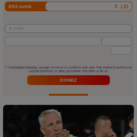
LEI
Altă sumă
*
Continuând donația, accepți
termenii si condițiile
site-ului. Poți vedea în
politica de
confidențialitate
ce date personale colectăm și de ce.
DONEZ