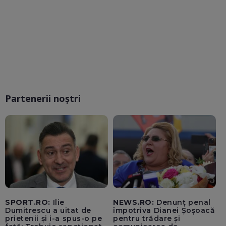
Partenerii noștri
SPORT.RO:
Ilie
NEWS.RO:
Denunț penal
Dumitrescu a uitat de
împotriva Dianei Șoșoacă
prietenii și i-a spus-o pe
pentru trădare și