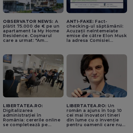
OBSERVATOR NEWS:
A
ANTI-FAKE:
Fact-
plătit 75.000 de € pe un
checking-ul săptămânii:
apartament la My Home
Acuzații neîntemeiate
Residence. Coșmarul
emise de către Elon Musk
care a urmat: "Am
la adresa Comisiei
început să tremur"
Europene despre oferta
unui „acord secret”
pentru instaurarea
„cenzurii” pe platforma X
LIBERTATEA.RO:
LIBERTATEA.RO:
Un
Digitalizarea
român a ajuns în top 10
administrației în
cei mai inovatori tineri
România: cererile online
din lume cu o invenție
se completează pe
pentru oamenii care nu
calculatoarele de la
văd: „Are o misiune