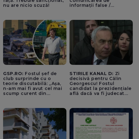
față: Trebuie sancționat,
comunicarea de
nu are nicio scuză!
informații false /
Documentul, depus la
Parchetul de pe lângă
Înalta Curte de Casație și
Justiție de Adrian
Băzăvan și Asociația
„Lupii Tricolori”
GSP.RO:
Fostul șef de
STIRILE KANAL D:
Zi
club surprinde cu o
decisivă pentru Călin
teorie discutabilă: „Așa,
Georgescu! Fostul
n-am mai fi avut cel mai
candidat la prezidențiale
scump curent din
află dacă va fi judecat
Uniunea Europeană”
pentru tentativă de
lovitură de stat