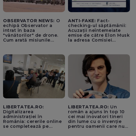
OBSERVATOR NEWS:
O
ANTI-FAKE:
Fact-
echipă Observator a
checking-ul săptămânii:
intrat în baza
Acuzații neîntemeiate
"vânătorilor" de drone.
emise de către Elon Musk
Cum arată misiunile
la adresa Comisiei
piloților de F-16
Europene despre oferta
unui „acord secret”
pentru instaurarea
„cenzurii” pe platforma X
LIBERTATEA.RO:
LIBERTATEA.RO:
Un
Digitalizarea
român a ajuns în top 10
administrației în
cei mai inovatori tineri
România: cererile online
din lume cu o invenție
se completează pe
pentru oamenii care nu
calculatoarele de la
văd: „Are o misiune
ghișee
clară”