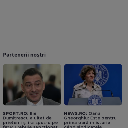
Partenerii noștri
SPORT.RO:
Ilie
NEWS.RO:
Oana
Dumitrescu a uitat de
Gheorghiu: Este pentru
prietenii și i-a spus-o pe
prima oară în istorie
față: Trebuie sancționat,
când sindicatele