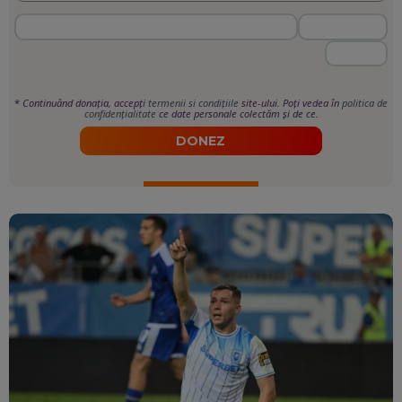
*
Continuând donația, accepți
termenii si condițiile
site-ului. Poți vedea în
politica de
confidențialitate
ce date personale colectăm și de ce.
DONEZ