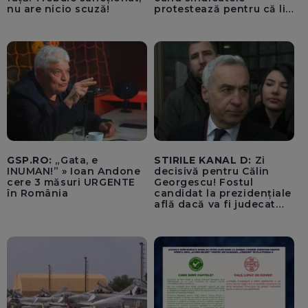
nu are nicio scuză!
protestează pentru că li
se vor mări salariile / PSD
se comportă precum
copiii din curtea școlii
care fac bullying
GSP.RO:
„Gata, e
STIRILE KANAL D:
Zi
INUMAN!” » Ioan Andone
decisivă pentru Călin
cere 3 măsuri URGENTE
Georgescu! Fostul
în România
candidat la prezidențiale
află dacă va fi judecat
pentru tentativă de
lovitură de stat