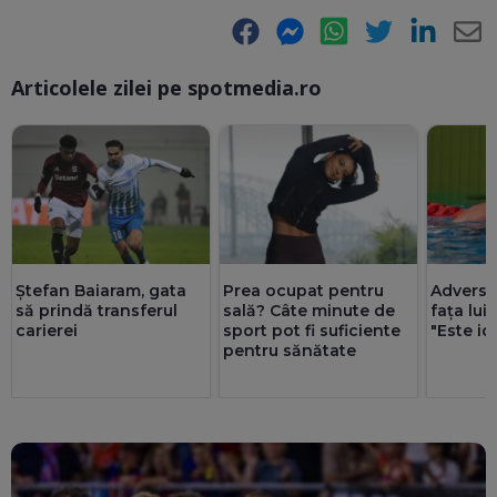
Facebook
Messenger
WhatsApp
Twitter
LinkedIn
E-
Articolele zilei pe spotmedia.ro
Ma
Ștefan Baiaram, gata
Prea ocupat pentru
Adversar
să prindă transferul
sală? Câte minute de
fața lui
carierei
sport pot fi suficiente
"Este id
pentru sănătate