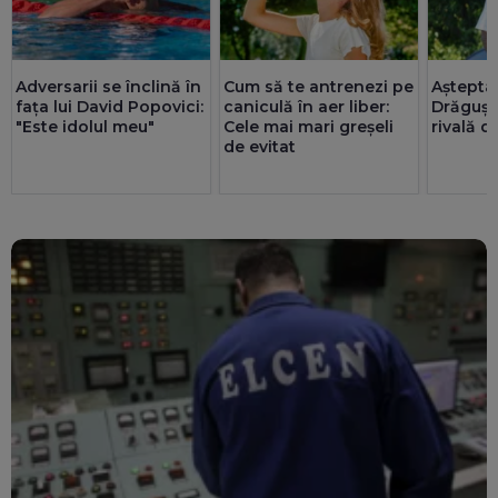
Așteptat
Adversarii se înclină în
Cum să te antrenezi pe
Drăguș e
fața lui David Popovici:
caniculă în aer liber:
rivală d
"Este idolul meu"
Cele mai mari greșeli
de evitat