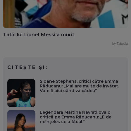
Tatăl lui Lionel Messi a murit
by Taboola
CITEȘTE ȘI:
Sloane Stephens, critici către Emma
Răducanu: „Mai are multe de învățat.
Vom fi aici când va cădea”
Legendara Martina Navratilova o
critică pe Emma Răducanu: „E de
neînțeles ce a făcut”