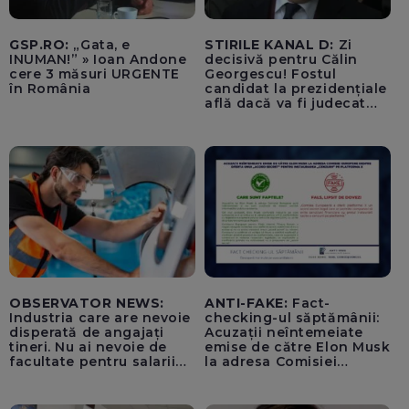
GSP.RO:
„Gata, e
STIRILE KANAL D:
Zi
INUMAN!” » Ioan Andone
decisivă pentru Călin
cere 3 măsuri URGENTE
Georgescu! Fostul
în România
candidat la prezidențiale
află dacă va fi judecat
pentru tentativă de
lovitură de stat
OBSERVATOR NEWS:
ANTI-FAKE:
Fact-
Industria care are nevoie
checking-ul săptămânii:
disperată de angajați
Acuzații neîntemeiate
tineri. Nu ai nevoie de
emise de către Elon Musk
facultate pentru salarii
la adresa Comisiei
cu șase cifre
Europene despre oferta
unui „acord secret”
pentru instaurarea