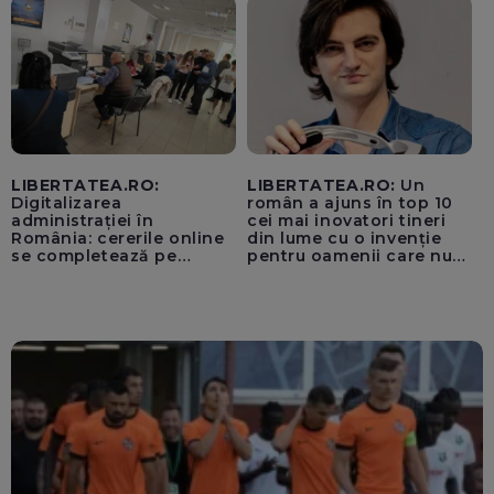
„cenzurii” pe platforma X
LIBERTATEA.RO:
LIBERTATEA.RO:
Un
Digitalizarea
român a ajuns în top 10
administrației în
cei mai inovatori tineri
România: cererile online
din lume cu o invenție
se completează pe
pentru oamenii care nu
calculatoarele de la
văd: „Are o misiune
ghișee
clară”