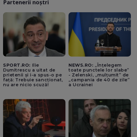
Partenerii noștri
SPORT.RO:
Ilie
NEWS.RO:
„Înțelegem
Dumitrescu a uitat de
toate punctele lor slabe”
prietenii și i-a spus-o pe
- Zelenski, „mulțumit” de
față: Trebuie sancționat,
„campania de 40 de zile”
nu are nicio scuză!
a Ucrainei