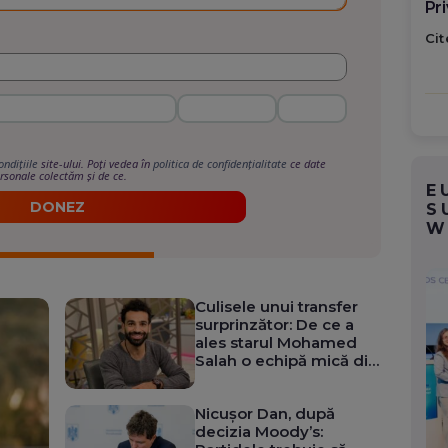
po
Cit
ondițiile
site-ului. Poți vedea în
politica de confidențialitate
ce date
rsonale colectăm și de ce.
E
DONEZ
S
W
Culisele unui transfer
surprinzător: De ce a
ales starul Mohamed
Salah o echipă mică din
Turcia?
Nicușor Dan, după
decizia Moody’s: