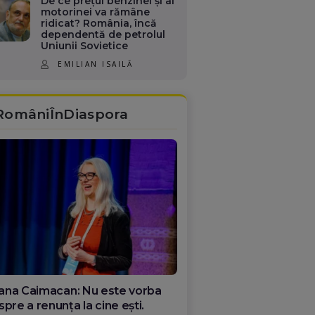
De ce prețul benzinei și al
motorinei va rămâne
ridicat? România, încă
dependentă de petrolul
Uniunii Sovietice
EMILIAN ISAILĂ
RomâniÎnDiaspora
ana Olar, românca de la Google
re demonstrează că diaspora