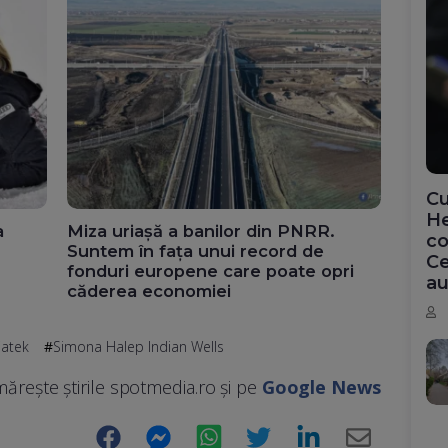
Cu
He
a
Miza uriașă a banilor din PNRR.
co
Suntem în fața unui record de
Ce
fonduri europene care poate opri
au
căderea economiei
iatek
Simona Halep Indian Wells
ărește știrile spotmedia.ro și pe
Google News
Facebook
Messenger
WhatsApp
Twitter
LinkedIn
E-