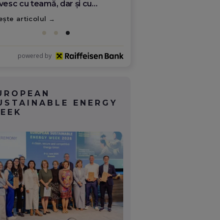
ate schimba România
ește articolul
powered by
UROPEAN
USTAINABLE ENERGY
EEK