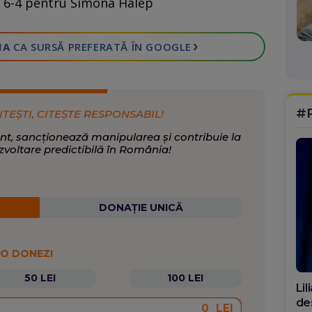
1, 6-4 pentru Simona Halep
›
IA
CA SURSĂ PREFERATĂ
ÎN GOOGLE
#
ITEȘTI, CITEȘTE RESPONSABIL!
nt, sancționează manipularea și contribuie la
zvoltare predictibilă în România!
DONAȚIE UNICĂ
 O DONEZI
50 LEI
100 LEI
Di
ca
LEI