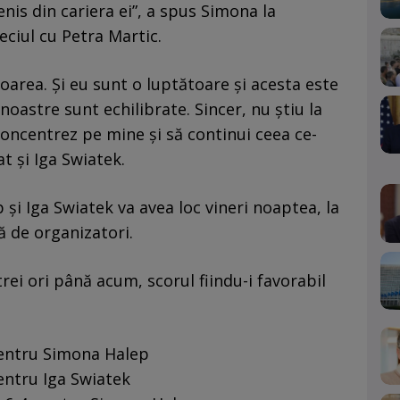
enis din cariera ei”, a spus Simona la
ciul cu Petra Martic.
toarea. Și eu sunt o luptătoare și acesta este
noastre sunt echilibrate. Sincer, nu știu la
oncentrez pe mine și să continui ceea ce-
t și Iga Swiatek.
și Iga Swiatek va avea loc vineri noaptea, la
ă de organizatori.
rei ori până acum, scorul fiindu-i favorabil
pentru Simona Halep
pentru Iga Swiatek