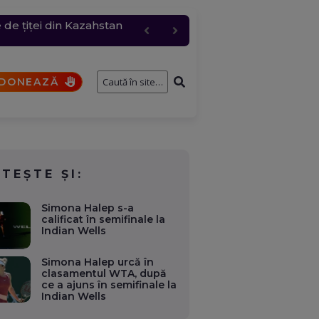
 de țiței din Kazahstan
 un gazoduct. Aparatul nu
 și rafale de peste 80
pil de patru ani, au
e întâmplă cu cererile și
DONEAZĂ
ITEȘTE ȘI:
Simona Halep s-a
calificat în semifinale la
Indian Wells
Simona Halep urcă în
clasamentul WTA, după
ce a ajuns în semifinale la
Indian Wells