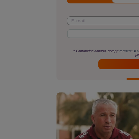
*
Continuând donația, accepți
termenii si c
pe