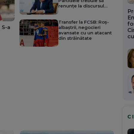
Partidele trebuie să
renunțe la discursul
Pr
electoral. Ce spune
despre aderarea la euro
En
Transfer la FCSB: Roș-
fo
 S-a
albaștrii, negocieri
Ci
avansate cu un atacant
cu
din străinătate
C