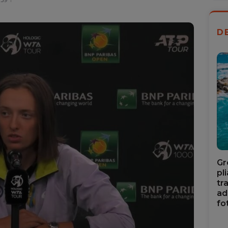
D
Gr
pl
tr
ad
fo