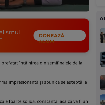
O
nalismul
DONEAZĂ
t
ACUM
prefațat întâlnirea din semifinalele de la
rmă impresionantă și spun că se așteptă la
 că e foarte solidă, constantă, așa că va fi un