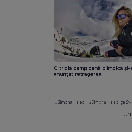
O triplă campioană olimpică și-
anunțat retragerea
Simona Halep
Simona Halep Iga Sw
Urm