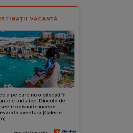
ESTINAȚII VACANȚĂ
ecia pe care nu o găsești în
iantele turistice. Dincolo de
aseele obișnuite începe
evărata aventură (Galerie
to)
un proiect susținut de