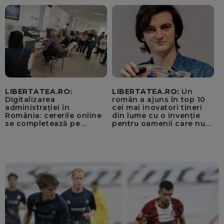
pentru instaurarea
„cenzurii” pe platforma X
LIBERTATEA.RO:
LIBERTATEA.RO:
Un
Digitalizarea
român a ajuns în top 10
administrației în
cei mai inovatori tineri
România: cererile online
din lume cu o invenție
se completează pe
pentru oamenii care nu
calculatoarele de la
văd: „Are o misiune
ghișee
clară”