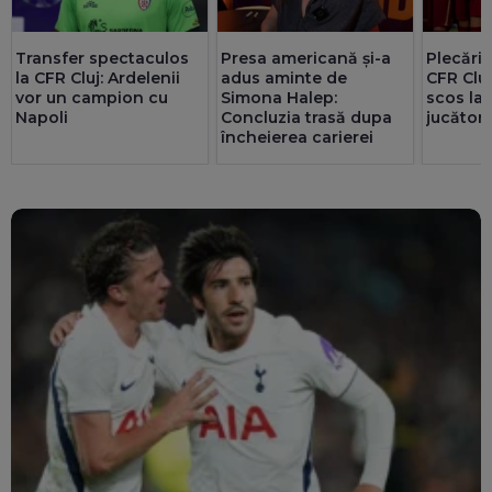
Plecări 
Transfer spectaculos
Presa americană și-a
CFR Cluj
la CFR Cluj: Ardelenii
adus aminte de
scos la
vor un campion cu
Simona Halep:
jucători
Napoli
Concluzia trasă dupa
încheierea carierei