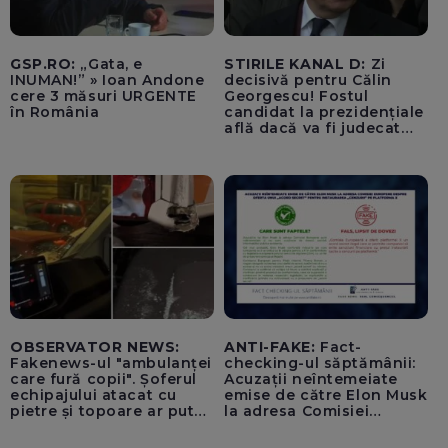
GSP.RO:
„Gata, e
STIRILE KANAL D:
Zi
INUMAN!” » Ioan Andone
decisivă pentru Călin
cere 3 măsuri URGENTE
Georgescu! Fostul
în România
candidat la prezidențiale
află dacă va fi judecat
pentru tentativă de
lovitură de stat
OBSERVATOR NEWS:
ANTI-FAKE:
Fact-
Fakenews-ul "ambulanței
checking-ul săptămânii:
care fură copii". Șoferul
Acuzații neîntemeiate
echipajului atacat cu
emise de către Elon Musk
pietre și topoare ar putea
la adresa Comisiei
rămâne orb
Europene despre oferta
unui „acord secret”