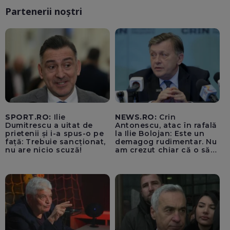
Partenerii noștri
SPORT.RO:
Ilie
NEWS.RO:
Crin
Dumitrescu a uitat de
Antonescu, atac în rafală
prietenii și i-a spus-o pe
la Ilie Bolojan: Este un
față: Trebuie sancționat,
demagog rudimentar. Nu
nu are nicio scuză!
am crezut chiar că o să
ajungă Partidul Național
Liberal să rămână în
Sighiartău, primarul de la
Reșița și Florin Roman