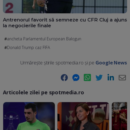
Antrenorul favorit să semneze cu CFR Cluj a ajuns
la negocierile finale
ancheta Parlamentul European Balogun
Donald Trump caz FIFA
Urmărește știrile spotmedia.ro și pe
Google News
Facebook
Messenger
WhatsApp
Twitter
LinkedIn
E-
Articolele zilei pe spotmedia.ro
Ma