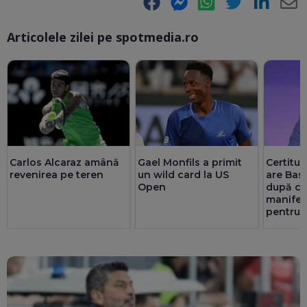
Facebook
Messenger
WhatsApp
Twitter
LinkedIn
E-
Articolele zilei pe spotmedia.ro
Ma
Carlos Alcaraz amână
Gael Monfils a primit
Certitu
revenirea pe teren
un wild card la US
are Bas
Open
după ce
manifest
pentru 