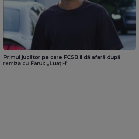
Primul jucător pe care FCSB îl dă afară după
remiza cu Farul: „Luați-l”