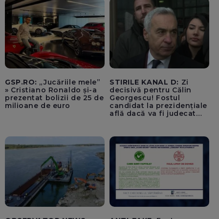
plăti tarife foarte mari”
GSP.RO:
„Jucăriile mele”
STIRILE KANAL D:
Zi
» Cristiano Ronaldo și-a
decisivă pentru Călin
prezentat bolizii de 25 de
Georgescu! Fostul
milioane de euro
candidat la prezidențiale
află dacă va fi judecat
pentru tentativă de
lovitură de stat