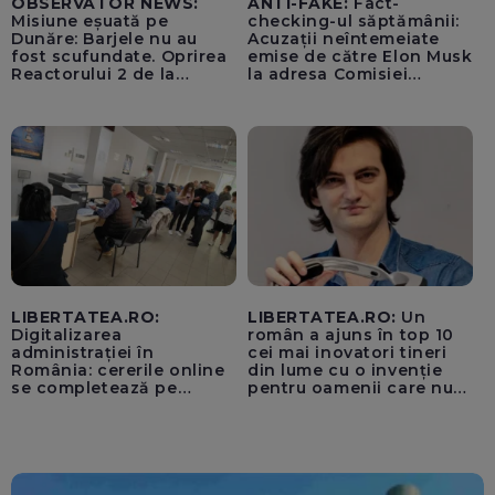
OBSERVATOR NEWS:
ANTI-FAKE:
Fact-
Misiune eșuată pe
checking-ul săptămânii:
Dunăre: Barjele nu au
Acuzații neîntemeiate
fost scufundate. Oprirea
emise de către Elon Musk
Reactorului 2 de la
la adresa Comisiei
Cernavodă, inevitabilă
Europene despre oferta
unui „acord secret”
pentru instaurarea
„cenzurii” pe platforma X
LIBERTATEA.RO:
LIBERTATEA.RO:
Un
Digitalizarea
român a ajuns în top 10
administrației în
cei mai inovatori tineri
România: cererile online
din lume cu o invenție
se completează pe
pentru oamenii care nu
calculatoarele de la
văd: „Are o misiune
ghișee
clară”