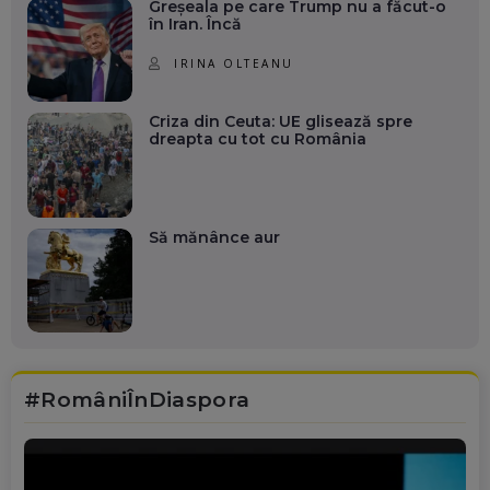
Greșeala pe care Trump nu a făcut-o
în Iran. Încă
IRINA OLTEANU
Criza din Ceuta: UE glisează spre
dreapta cu tot cu România
Să mănânce aur
#RomâniÎnDiaspora