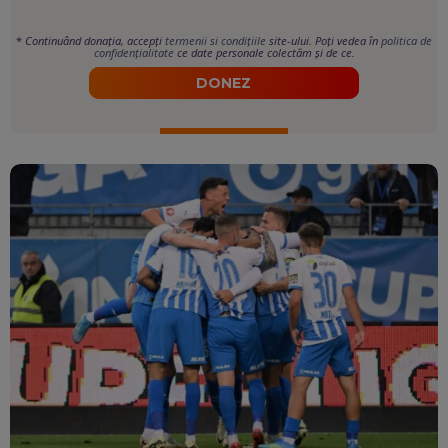
*
Continuând donația, accepți
termenii si condițiile
site-ului. Poți vedea în
politica de
confidențialitate
ce date personale colectăm și de ce.
DONEZ