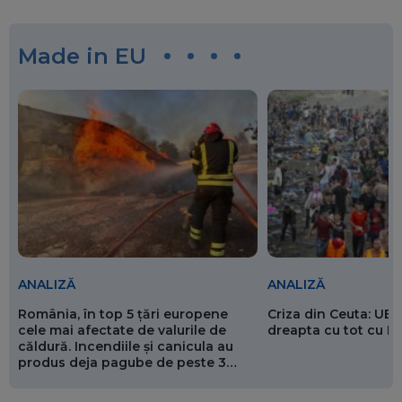
Made in EU
ANALIZĂ
ANALIZĂ
România, în top 5 țări europene
Criza din Ceuta: UE 
cele mai afectate de valurile de
dreapta cu tot cu 
căldură. Incendiile și canicula au
produs deja pagube de peste 3
miliarde de euro