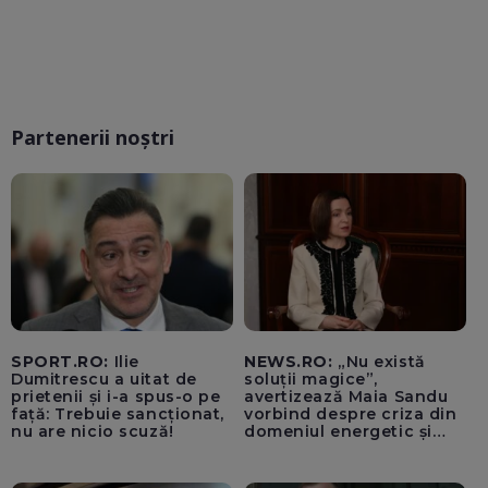
Partenerii noștri
SPORT.RO:
Ilie
NEWS.RO:
„Nu există
Dumitrescu a uitat de
soluții magice”,
prietenii și i-a spus-o pe
avertizează Maia Sandu
față: Trebuie sancționat,
vorbind despre criza din
nu are nicio scuză!
domeniul energetic și
hidrologic. Ea îndeamnă
populația să facă
economii: „Altfel vom