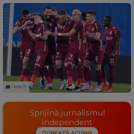
Ma
Hepta.ro
Sprijină jurnalismul
independent
DONEAZĂ ACUM