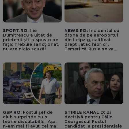
SPORT.RO:
Ilie
NEWS.RO:
Incidentul cu
Dumitrescu a uitat de
drona de pe aeroportul
prietenii și i-a spus-o pe
din Leipzig, calificat
față: Trebuie sancționat,
drept „atac hibrid”.
nu are nicio scuză!
Temeri că Rusia se va
amesteca în alegerile din
Germania. Un oficial
neagă informațiile că
avioanele ucrainene din
apropierea dronei ar fi
fost încărcate cu muniție
GSP.RO:
Fostul șef de
STIRILE KANAL D:
Zi
club surprinde cu o
decisivă pentru Călin
teorie discutabilă: „Așa,
Georgescu! Fostul
n-am mai fi avut cel mai
candidat la prezidențiale