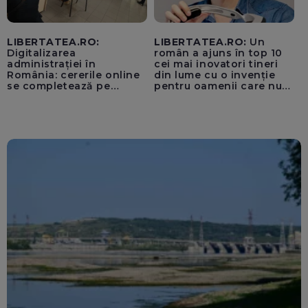
LIBERTATEA.RO:
LIBERTATEA.RO:
Un
Digitalizarea
român a ajuns în top 10
administrației în
cei mai inovatori tineri
România: cererile online
din lume cu o invenție
se completează pe
pentru oamenii care nu
calculatoarele de la
văd: „Are o misiune
ghișee
clară”