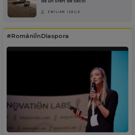
de un sfert de secol
EMILIAN ISAILĂ
#RomâniÎnDiaspora