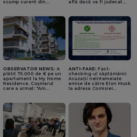
scump curent din
află dacă va fi judecat
Uniunea Europeană”
pentru tentativă de
lovitură de stat
OBSERVATOR NEWS:
A
ANTI-FAKE:
Fact-
plătit 75.000 de € pe un
checking-ul săptămânii:
apartament la My Home
Acuzații neîntemeiate
Residence. Coșmarul
emise de către Elon Musk
care a urmat: "Am
la adresa Comisiei
început să tremur"
Europene despre oferta
unui „acord secret”
pentru instaurarea
„cenzurii” pe platforma X