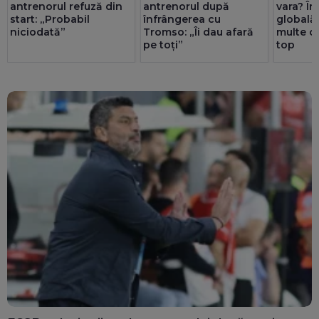
antrenorul refuză din
antrenorul după
vara? În
start: „Probabil
înfrângerea cu
globală
niciodată”
Tromso: „Îi dau afară
multe c
pe toți”
top