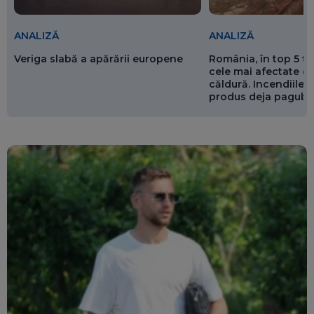
ANALIZĂ
ANALIZĂ
Veriga slabă a apărării europene
România, în top 5 ț
cele mai afectate de
căldură. Incendiile ș
produs deja pagube
miliarde de euro