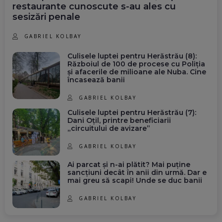
restaurante cunoscute s-au ales cu
sesizări penale
GABRIEL KOLBAY
Culisele luptei pentru Herăstrău (8):
Războiul de 100 de procese cu Poliția
și afacerile de milioane ale Nuba. Cine
încasează banii
GABRIEL KOLBAY
Culisele luptei pentru Herăstrău (7):
Dani Oțil, printre beneficiarii
„circuitului de avizare”
GABRIEL KOLBAY
Ai parcat și n-ai plătit? Mai puține
sancțiuni decât în anii din urmă. Dar e
mai greu să scapi! Unde se duc banii
GABRIEL KOLBAY