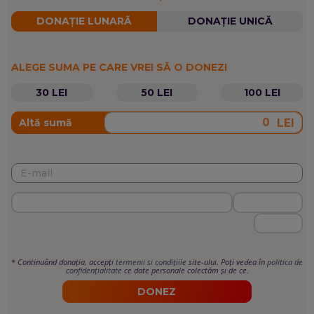
DONAȚIE LUNARĂ
DONAȚIE UNICĂ
ALEGE SUMA PE CARE VREI SĂ O DONEZI
30 LEI
50 LEI
100 LEI
LEI
Altă sumă
*
Continuând donația, accepți
termenii si condițiile
site-ului. Poți vedea în
politica de
confidențialitate
ce date personale colectăm și de ce.
DONEZ