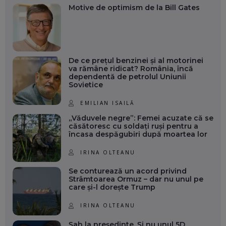
Motive de optimism de la Bill Gates
De ce prețul benzinei și al motorinei
va rămâne ridicat? România, încă
dependentă de petrolul Uniunii
Sovietice
EMILIAN ISAILĂ
„Văduvele negre”: Femei acuzate că se
căsătoresc cu soldați ruși pentru a
încasa despăgubiri după moartea lor
IRINA OLTEANU
Se conturează un acord privind
Strâmtoarea Ormuz – dar nu unul pe
care și-l dorește Trump
IRINA OLTEANU
Șah la președinte. Și nu unul 5D