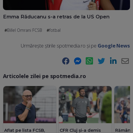
Emma Răducanu s-a retras de la US Open
Billel Omrani FCSB
fotbal
Urmărește știrile spotmedia.ro și pe
Google News
Facebook
Messenger
WhatsApp
Twitter
LinkedIn
E-
Articolele zilei pe spotmedia.ro
Ma
Aflat pe lista FCSB,
CFR Cluj și-a demis
Rămânem