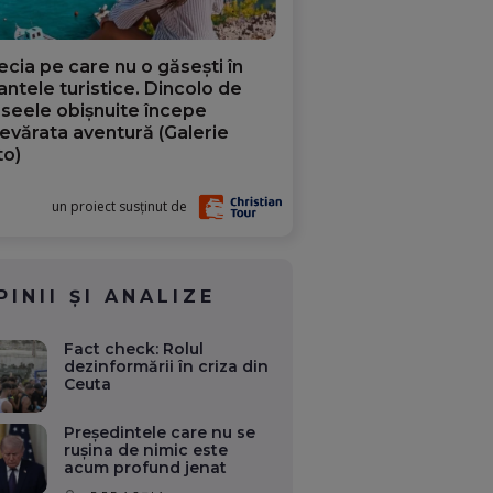
ecia pe care nu o găsești în
iantele turistice. Dincolo de
aseele obișnuite începe
evărata aventură (Galerie
to)
un proiect susținut de
PINII ȘI ANALIZE
Fact check: Rolul
dezinformării în criza din
Ceuta
Președintele care nu se
rușina de nimic este
acum profund jenat