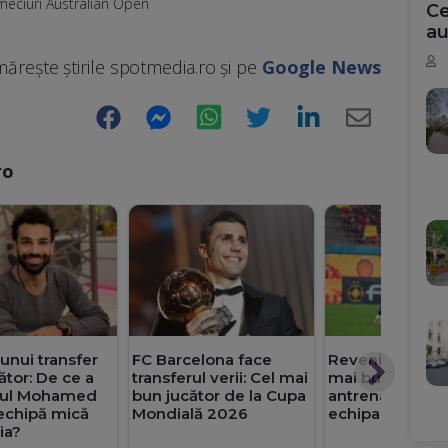
eciuri Australian Open
Ce
au
ărește știrile spotmedia.ro și pe
Google News
Facebook
Messenger
WhatsApp
Twitter
LinkedIn
E-
Mail
ro
 unui transfer
FC Barcelona face
Revenire la FCS
ător: De ce a
transferul verii: Cel mai
mai bun fundaș 
arul Mohamed
bun jucător de la Cupa
antrenamentel
echipă mică
Mondială 2026
echipa
ia?