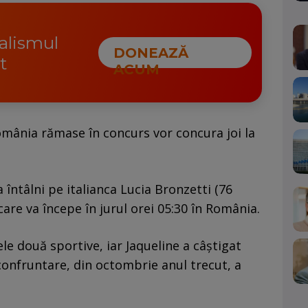
nalismul
DONEAZĂ
t
ACUM
mânia rămase în concurs vor concura joi la
 întâlni pe italianca Lucia Bronzetti (76
care va începe în jurul orei 05:30 în România.
cele două sportive, iar Jaqueline a câștigat
confruntare, din octombrie anul trecut, a