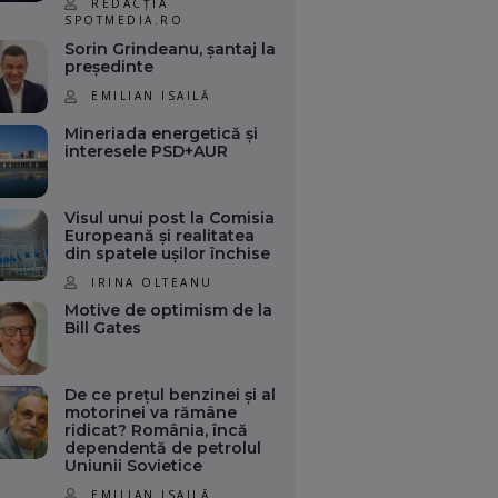
REDACȚIA
SPOTMEDIA.RO
Sorin Grindeanu, șantaj la
președinte
EMILIAN ISAILĂ
Mineriada energetică și
interesele PSD+AUR
Visul unui post la Comisia
Europeană și realitatea
din spatele ușilor închise
IRINA OLTEANU
Motive de optimism de la
Bill Gates
De ce prețul benzinei și al
motorinei va rămâne
ridicat? România, încă
dependentă de petrolul
Uniunii Sovietice
EMILIAN ISAILĂ