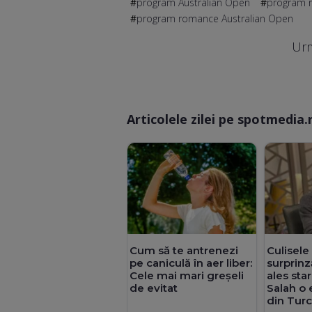
program Australian Open
program m
program romance Australian Open
Urm
Articolele zilei pe spotmedia.
Culisele
Cum să te antrenezi
surprinz
pe caniculă în aer liber:
ales st
Cele mai mari greșeli
Salah o 
de evitat
din Turc