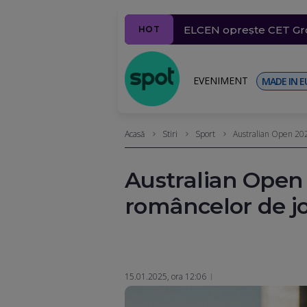
Rămânem sub asediul vr
MAE confirmă: O româncă
ELCEN oprește CET Groz
Tragedie într-un liceu 
Țara UE care a înregis
HOT
cm
plan de asasinat
EVENIMENT
MADE IN E
Acasă
Stiri
Sport
Australian Open 202
Australian Open
româncelor de jo
15.01.2025, ora 12:06