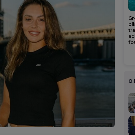
Gr
pl
tr
ad
fo
O