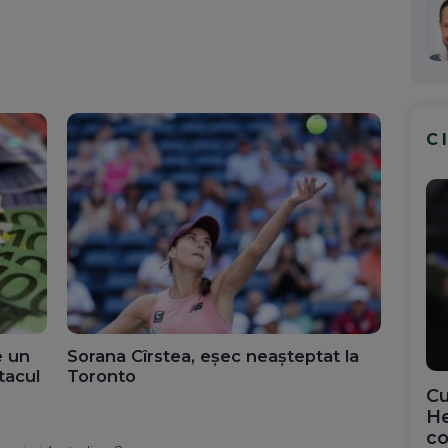
C
e un
Sorana Cîrstea, eșec neașteptat la
tacul
Toronto
Cu
He
co