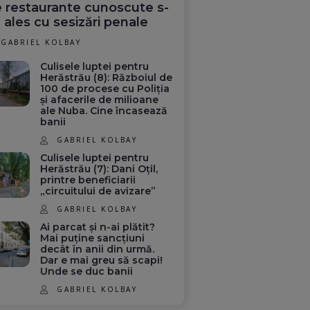
 restaurante cunoscute s-
 ales cu sesizări penale
GABRIEL KOLBAY
Culisele luptei pentru
Herăstrău (8): Războiul de
100 de procese cu Poliția
și afacerile de milioane
ale Nuba. Cine încasează
banii
GABRIEL KOLBAY
Culisele luptei pentru
Herăstrău (7): Dani Oțil,
printre beneficiarii
„circuitului de avizare”
GABRIEL KOLBAY
Ai parcat și n-ai plătit?
Mai puține sancțiuni
Schimbări în
B: Cel
Povestea remarcabilă
decât în anii din urmă.
Dar e mai greu să scapi!
regulamentul Ligii
reia la
a lui Lynne Cox, femeia
Unde se duc banii
Campionilor: Cele
e cu
care a înotat din SUA în
două modificări
URSS
GABRIEL KOLBAY
stabilite de UEFA