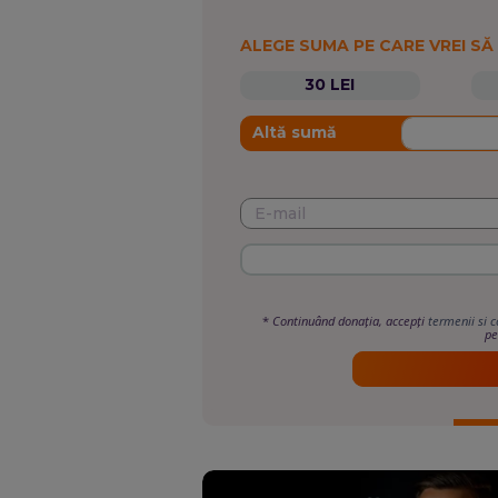
ALEGE SUMA PE CARE VREI SĂ
30 LEI
Altă sumă
*
Continuând donația, accepți
termenii si c
pe