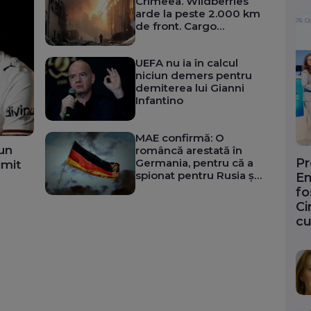
Crimeea. Wildberries
arde la peste 2.000 km
de front. Cargo
german, lovit de drone
rusești în Marea Neagră
UEFA nu ia în calcul
(Video). Zelenski
niciun demers pentru
ordonă atacuri
demiterea lui Gianni
susținute
Infantino
MAE confirmă: O
un
româncă arestată în
Pr
Germania, pentru că a
imit
spionat pentru Rusia și
En
a participat la un plan
fo
de asasinat
Ci
cu