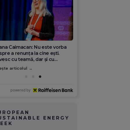
ana Olar, românca de la Google
re demonstrează că diaspora
ate schimba România
ește articolul
powered by
UROPEAN
USTAINABLE ENERGY
EEK