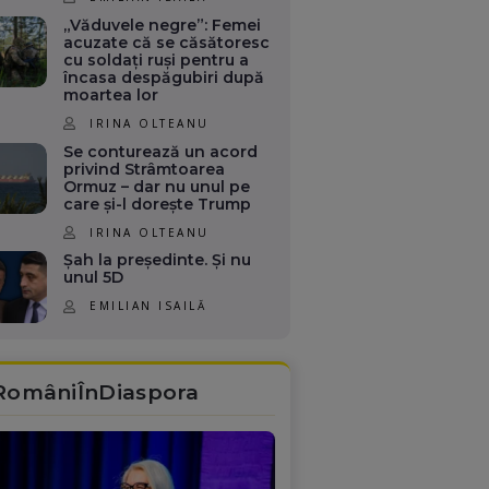
„Văduvele negre”: Femei
acuzate că se căsătoresc
cu soldați ruși pentru a
încasa despăgubiri după
moartea lor
IRINA OLTEANU
Se conturează un acord
privind Strâmtoarea
Ormuz – dar nu unul pe
care și-l dorește Trump
IRINA OLTEANU
Șah la președinte. Și nu
unul 5D
EMILIAN ISAILĂ
RomâniÎnDiaspora