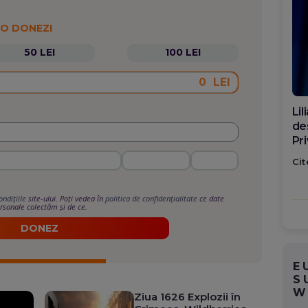
 O DONEZI
50 LEI
100 LEI
LEI
Di
ca
po
Cit
ondițiile
site-ului. Poți vedea în
politica de confidențialitate
ce date
rsonale colectăm și de ce.
DONEZ
E
S
W
Ziua 1626 Explozii în