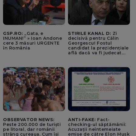
activită
GSP.RO:
„Gata, e
STIRILE KANAL D:
Zi
INUMAN!” » Ioan Andone
decisivă pentru Călin
cere 3 măsuri URGENTE
Georgescu! Fostul
în România
candidat la prezidențiale
află dacă va fi judecat
pentru tentativă de
lovitură de stat
OBSERVATOR NEWS:
ANTI-FAKE:
Fact-
Peste 200.000 de turiști
checking-ul săptămânii:
pe litoral, dar românii
Acuzații neîntemeiate
strâng cureaua. Cum își
emise de către Elon Musk