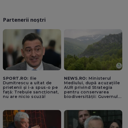
Partenerii noștri
SPORT.RO:
Ilie
NEWS.RO:
Ministerul
Dumitrescu a uitat de
Mediului, după acuzațiile
prietenii și i-a spus-o pe
AUR privind Strategia
față: Trebuie sancționat,
pentru conservarea
nu are nicio scuză!
biodiversității: Guvernul a
aprobat încă din 2022 o
alocare maximă de
500.000 de lei/ Costul
total - 373.600 de lei a
acoperit întregul studiu
tehnic, structurat în opt