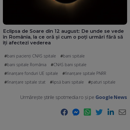
Eclipsa de Soare din 12 august: De unde se vede
în România, la ce oră și cum o poți urmări fără să
îți afectezi vederea
bani pacienți CNAS spitale
bani spitale
bani spitale România
CNAS bani spitale
finanțare fonduri UE spitale
finanțare spitale PNRR
finanțare spitale stat
lipsă bani spitale
paturi spitale
Urmărește știrile spotmedia.ro și pe
Google News
Facebook
Messenger
WhatsApp
Twitter
LinkedIn
E-
Ma