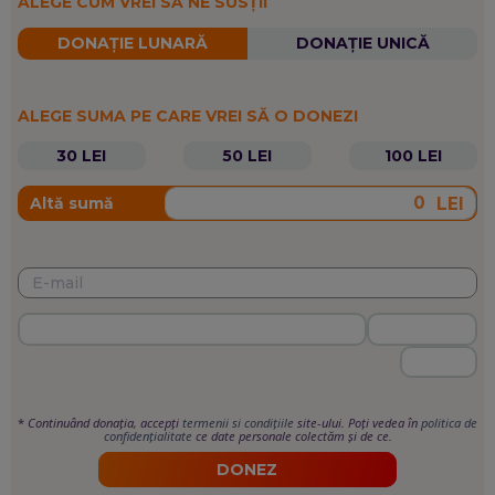
ALEGE CUM VREI SĂ NE SUSȚII
DONAȚIE LUNARĂ
DONAȚIE UNICĂ
ALEGE SUMA PE CARE VREI SĂ O DONEZI
30 LEI
50 LEI
100 LEI
LEI
Altă sumă
*
Continuând donația, accepți
termenii si condițiile
site-ului. Poți vedea în
politica de
confidențialitate
ce date personale colectăm și de ce.
DONEZ