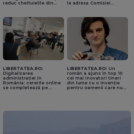
reduc cheltuielile din
la adresa Comisiei
vacanță
Europene despre oferta
unui „acord secret”
pentru instaurarea
„cenzurii” pe platforma X
LIBERTATEA.RO:
LIBERTATEA.RO:
Un
Digitalizarea
român a ajuns în top 10
administrației în
cei mai inovatori tineri
România: cererile online
din lume cu o invenție
se completează pe
pentru oamenii care nu
calculatoarele de la
văd: „Are o misiune
ghișee
clară”