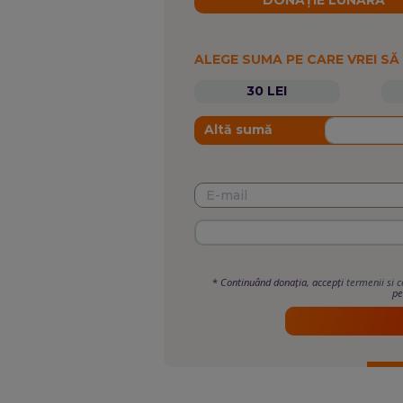
DONAȚIE LUNARĂ
ALEGE SUMA PE CARE VREI SĂ
30 LEI
Altă sumă
*
Continuând donația, accepți
termenii si c
pe