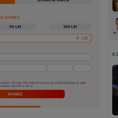
DONAȚIE UNICĂ
 O DONEZI
50 LEI
100 LEI
LEI
C
ondițiile
site-ului. Poți vedea în
politica de confidențialitate
ce date
rsonale colectăm și de ce.
DONEZ