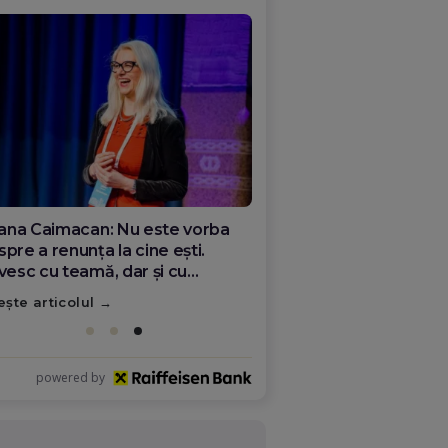
ana Olar, românca de la Google
re demonstrează că diaspora
ate schimba România
ește articolul
powered by