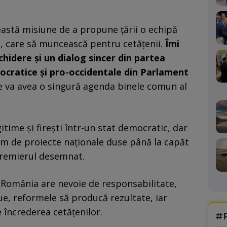
astă misiune de a propune ţării o echipă
, care să muncească pentru cetăţenii.
Îmi
hidere şi un dialog sincer din partea
mocratice şi pro-occidentale din Parlament
e va avea o singură agenda binele comun al
gitime şi fireşti într-un stat democratic, dar
um de proiecte naţionale duse până la capăt
 premierul desemnat.
România are nevoie de responsabilitate,
nue, reformele să producă rezultate, iar
ge încrederea cetățenilor.
#