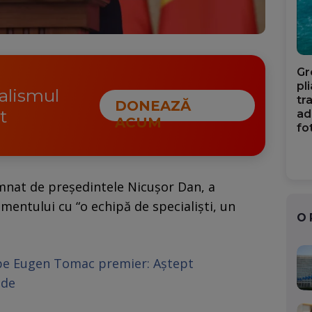
Gr
pl
nalismul
tr
DONEAZĂ
t
ad
ACUM
fo
nat de președintele Nicușor Dan, a
amentului cu “o echipă de specialiști, un
O
pe Eugen Tomac premier: Aștept
ide