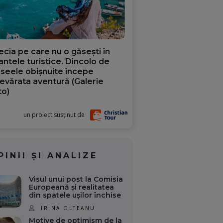
ecia pe care nu o găsești în
iantele turistice. Dincolo de
aseele obișnuite începe
evărata aventură (Galerie
to)
un proiect susținut de
PINII ȘI ANALIZE
Visul unui post la Comisia
Europeană și realitatea
din spatele ușilor închise
IRINA OLTEANU
Motive de optimism de la