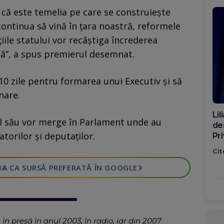
că este temelia pe care se construiește
 continua să vină în țara noastră, reformele
țiile statului vor recâștiga încrederea
ză”, a spus premierul desemnat.
10 zile pentru formarea unui Executiv și să
nare.
Di
ul său vor merge în Parlament unde au
ca
torilor și deputaților.
po
Cit
›
IA
CA SURSĂ PREFERATĂ
ÎN GOOGLE
 în presă în anul 2003, în radio, iar din 2007