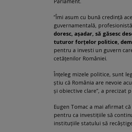
Parlament.
”Îmi asum cu bună credinţă ace
guvernamentală, profesionistă
doresc, aşadar, să găsesc desc
tuturor forţelor politice, de
pentru a investi un guvern car
cetăţenilor României.
Înţeleg mizele politice, sunt le
ştiu că România are nevoie ac
şi obiective clare”, a precizat
Eugen Tomac a mai afirmat că 
pentru ca investițiile să conti
instituțiile statului să recâști