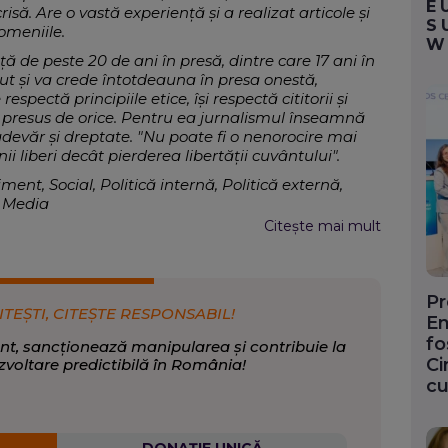
E
risă. Are o vastă experiență și a realizat articole și
S
domeniile.
W
ță de peste 20 de ani în presă, dintre care 17 ani în
zut și va crede întotdeauna în presa onestă,
spectă principiile etice, își respectă cititorii și
presus de orice. Pentru ea jurnalismul înseamnă
adevăr și dreptate. "Nu poate fi o nenorocire mai
 liberi decât pierderea libertății cuvântului".
ment, Social, Politică internă, Politică externă,
l Media
Citește mai mult
veniment
,
Sănătate
,
Politică
Pr
ITEȘTI, CITEȘTE RESPONSABIL!
En
fo
nt, sancționează manipularea și contribuie la
Ci
zvoltare predictibilă în România!
cu