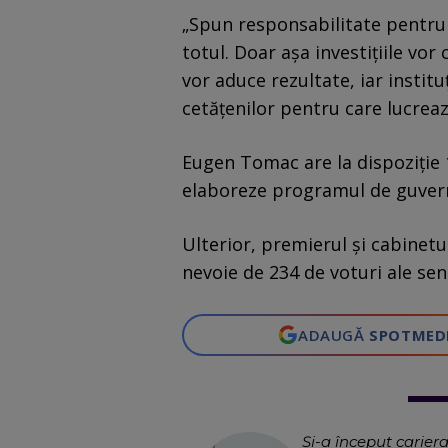
„Spun responsabilitate pentru 
totul. Doar așa investițiile vor
vor aduce rezultate, iar institu
cetățenilor pentru care lucrea
Eugen Tomac are la dispoziție 
elaboreze programul de guver
Ulterior, premierul și cabinet
nevoie de 234 de voturi ale sena
ADAUGĂ
SPOTMED
Și-a început cariera