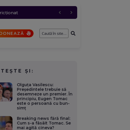
 industriali, dacă e
ie electrică în orele de
c, cererea a urcat
ricționat
ernavodă
DONEAZĂ
ITEȘTE ȘI:
Olguța Vasilescu:
Președintele trebuie să
desemneze un premier. În
principiu, Eugen Tomac
este o persoană cu bun-
simț
Breaking news fără final:
Cum s-a fâsâit Tomac. Se
mai agită cineva?