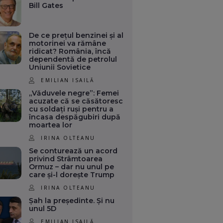
Bill Gates
De ce prețul benzinei și al
motorinei va rămâne
ridicat? România, încă
dependentă de petrolul
Uniunii Sovietice
EMILIAN ISAILĂ
„Văduvele negre”: Femei
acuzate că se căsătoresc
cu soldați ruși pentru a
încasa despăgubiri după
moartea lor
IRINA OLTEANU
Se conturează un acord
privind Strâmtoarea
Ormuz – dar nu unul pe
care și-l dorește Trump
IRINA OLTEANU
Șah la președinte. Și nu
unul 5D
EMILIAN ISAILĂ