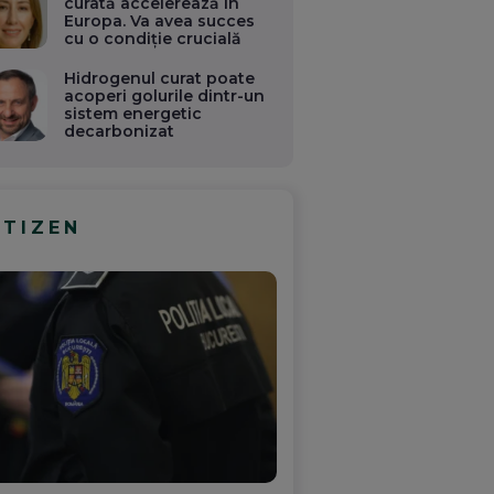
curată accelerează în
Europa. Va avea succes
cu o condiție crucială
Hidrogenul curat poate
acoperi golurile dintr-un
sistem energetic
decarbonizat
ITIZEN