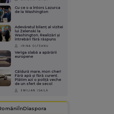
Cu ce s-a întors Lazurca
de la Washington
Adevăratul bilanț al vizitei
lui Zelenski la
Washington. Realizări și
întrebări fără răspuns
IRINA OLTEANU
Veriga slabă a apărării
europene
Căldură mare, mon cher!
Fără apă și fără curent.
Plătim azi o poliță veche
de un sfert de secol
EMILIAN ISAILĂ
RomâniÎnDiaspora