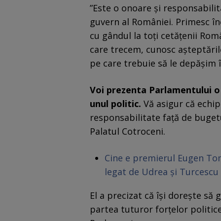
”Este o onoare şi responsabili
guvern al României. Primesc î
cu gândul la toţi cetăţenii Român
care trecem, cunosc aşteptăril
pe care trebuie să le depăşim î
Voi prezenta Parlamentului o 
unul politic.
Vă asigur că echip
responsabilitate față de buget
Palatul Cotroceni.
Cine e premierul Eugen Tom
legat de Udrea și Turcescu
El a precizat că își dorește să
partea tuturor forţelor politic