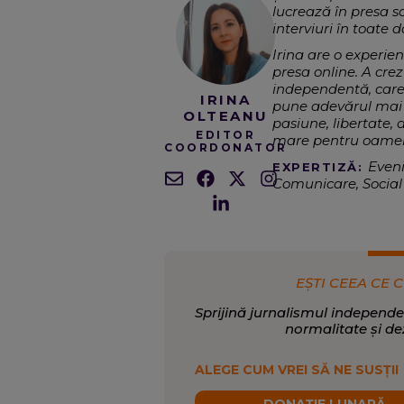
lucrează în presa sc
interviuri în toate 
Irina are o experien
presa online. A cre
independentă, care re
IRINA
pune adevărul mai 
OLTEANU
pasiune, libertate, 
EDITOR
mare pentru oamenii
COORDONATOR
Eveni
EXPERTIZĂ:
Comunicare, Socia
E
SCRIE DESPRE:
EȘTI CEEA CE C
Sprijină jurnalismul independe
normalitate și de
ALEGE CUM VREI SĂ NE SUSȚII