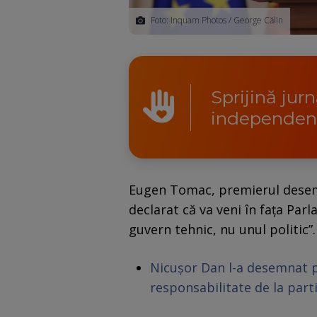
Foto: Inquam Photos / George Călin
Sprijină jur
independen
Eugen Tomac, premierul desem
declarat că va veni în fața Parl
guvern tehnic, nu unul politic”.
Nicușor Dan l-a desemnat 
responsabilitate de la part