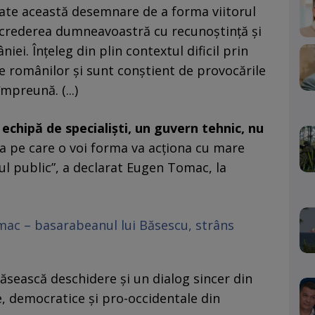
tate această desemnare de a forma viitorul
ncrederea dumneavoastră cu recunoştinţă şi
iei. Înţeleg din plin contextul dificil prin
e românilor şi sunt conştient de provocările
mpreună. (...)
echipă de specialiști, un guvern tehnic, nu
a pe care o voi forma va acționa cu mare
ul public”, a declarat Eugen Tomac, la
ac – basarabeanul lui Băsescu, strâns
 găsească deschidere şi un dialog sincer din
e, democratice şi pro-occidentale din