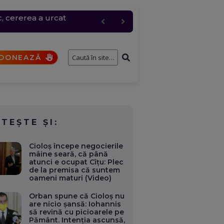
c, cererea a urcat
entru logistic cheie
fostului consilier
și de interese. Ce case,
a fi analizat de SRI
DONEAZĂ
ITEȘTE ȘI:
Cioloș începe negocierile
mâine seară, că până
atunci e ocupat Cîțu: Plec
de la premisa că suntem
oameni maturi (Video)
Orban spune că Cioloș nu
are nicio șansă: Iohannis
să revină cu picioarele pe
Pământ. Intenția ascunsă,