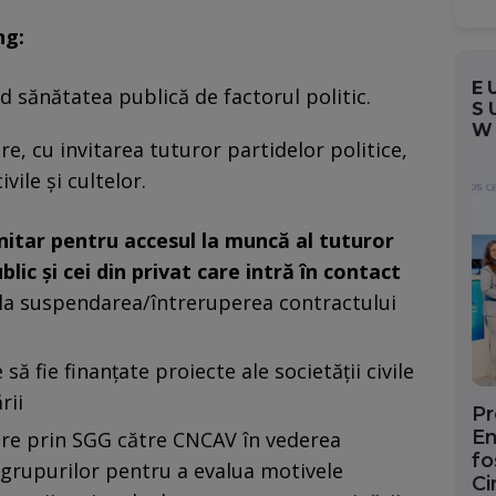
ng:
E
d sănătatea publică de factorul politic.
S
W
re, cu invitarea tuturor partidelor politice,
vile și cultelor.
anitar pentru accesul la muncă al tuturor
lic și cei din privat care intră în contact
la suspendarea/întreruperea contractului
ă fie finanțate proiecte ale societății civile
rii
Pr
En
re prin SGG către CNCAV în vederea
fo
s-grupurilor pentru a evalua motivele
Ci