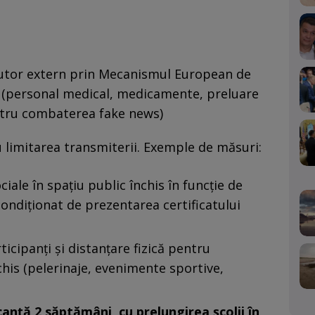
ajutor extern prin Mecanismul European de
ai (personal medical, medicamente, preluare
entru combaterea fake news)
 limitarea transmiterii. Exemple de măsuri:
ale în spațiu public închis în funcție de
condiționat de prezentarea certificatului
icipanți și distanțare fizică pentru
his (pelerinaje, evenimente sportive,
anță 2 săptămâni, cu prelungirea școlii în