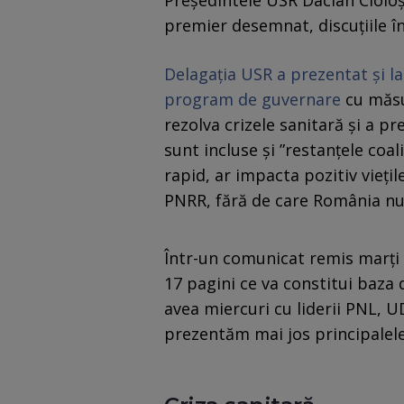
Președintele USR Dacian Cioloș a
premier desemnat, discuțiile în
Delagația USR a prezentat și la 
program de guvernare
cu măsu
rezolva crizele sanitară și a p
sunt incluse și ”restanțele coal
rapid, ar impacta pozitiv viețil
PNRR, fără de care România nu
Într-un comunicat remis marți
17 pagini ce va constitui baza d
avea miercuri cu liderii PNL, U
prezentăm mai jos principalele