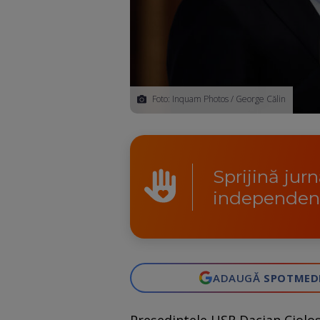
Foto: Inquam Photos / George Călin
Sprijină jur
independen
ADAUGĂ
SPOTMED