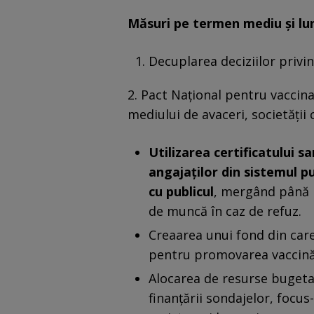
Măsuri pe termen mediu și lu
Decuplarea deciziilor privin
2. Pact Național pentru vaccina
mediului de avaceri, societății ci
Utilizarea certificatului s
angajaților din sistemul pub
cu publicul
, mergând până 
de muncă în caz de refuz.
Creaarea unui fond din care s
pentru promovarea vaccină
Alocarea de resurse bugeta
finanțării sondajelor, focu