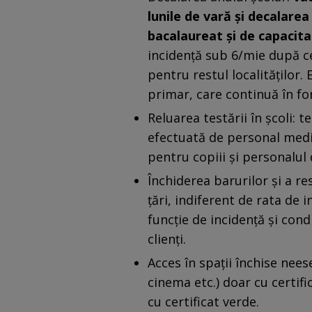
lunile de vară și decalar
bacalaureat și de capacit
incidență sub 6/mie după c
pentru restul localităților.
primar, care continuă în for
Reluarea testării în școli: t
efectuată de personal medic
pentru copiii și personalul 
Închiderea barurilor și a res
țări, indiferent de rata de i
funcție de incidență și cond
clienți.
Acces în spații închise nees
cinema etc.) doar cu certifi
cu certificat verde.