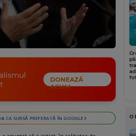
Gr
pl
tr
ad
nalismul
fo
DONEAZĂ
t
ACUM
O
›
IA
CA SURSĂ PREFERATĂ
ÎN GOOGLE