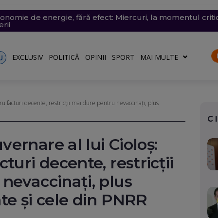
conomie de energie, fără efect: Miercuri, la momentul criti
v exploziv a perturbat traficul pe aeroportul Leipzig, un c
vramescu, într-un dosar de pornografie infantilă. Explicația 
tenera lui Nicușor Dan, și-a publicat declarațiile de avere 
 mare, în dreptul unei plaje din Mamaia (Video). Aparatul v
rii
turile către Ucraina. Rusia, principalul suspect
riu are la Dacia
EXCLUSIV
POLITICĂ
OPINII
SPORT
MAI MULTE
U
u facturi decente, restricții mai dure pentru nevaccinați, plus
C
ernare al lui Cioloș:
turi decente, restricții
nevaccinați, plus
te și cele din PNRR