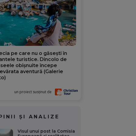
ecia pe care nu o găsești în
iantele turistice. Dincolo de
aseele obișnuite începe
evărata aventură (Galerie
to)
un proiect susținut de
PINII ȘI ANALIZE
Visul unui post la Comisia