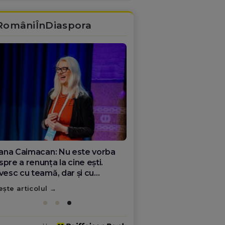
RomâniÎnDiaspora
ana Olar, românca de la Google
re demonstrează că diaspora
ate schimba România
ește articolul