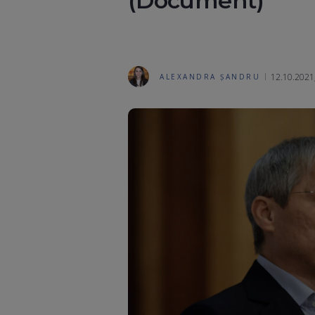
(Document)
12.10.2021,
ALEXANDRA ȘANDRU