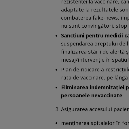
rezistenței la vaccinare, c
adaptate la rezultatele son
combaterea fake-news, implic
nu sunt convingători, stop 
Sancțiuni pentru medicii 
suspendarea dreptului de l
finalizarea stării de alertă
mesaj/intervenție în spațiul
Plan de ridicare a restricții
rata de vaccinare, pe lângă
Eliminarea indemnizației 
persoanele nevaccinate
Asigurarea accesului pacien
menținerea spitalelor în fo