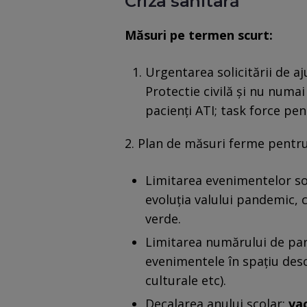
Criza sanitară
Măsuri pe termen scurt:
Urgentarea solicitării de 
Protectie civilă și nu num
pacienți ATI; task force p
2. Plan de măsuri ferme pentru
Limitarea evenimentelor soci
evoluția valului pandemic, 
verde.
Limitarea numărului de part
evenimentele în spațiu desc
culturale etc).
Decalarea anului școlar:
vac