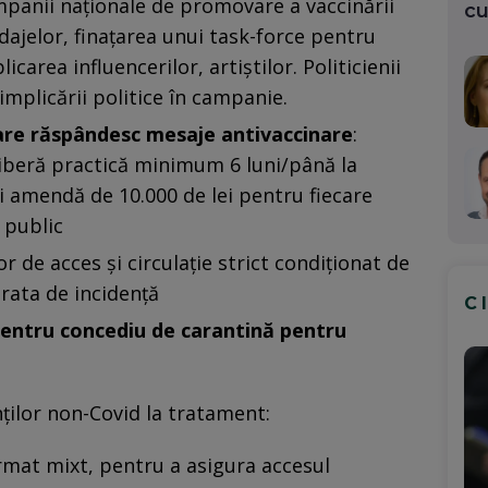
ampanii naționale de promovare a vaccinării
cu
dajelor, finațarea unui task-force pentru
area influencerilor, artiștilor. Politicienii
implicării politice în campanie.
care răspândesc mesaje antivaccinare
:
iberă practică minimum 6 luni/până la
 și amendă de 10.000 de lei pentru fiecare
 public
lor de acces și circulație strict condiționat de
 rata de incidență
C
pentru concediu de carantină pentru
ților non-Covid la tratament:
rmat mixt, pentru a asigura accesul