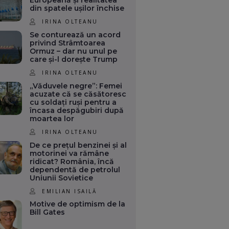
Europeană și realitatea
din spatele ușilor închise
IRINA OLTEANU
Se conturează un acord
privind Strâmtoarea
Ormuz – dar nu unul pe
care și-l dorește Trump
IRINA OLTEANU
„Văduvele negre”: Femei
acuzate că se căsătoresc
cu soldați ruși pentru a
încasa despăgubiri după
moartea lor
IRINA OLTEANU
De ce prețul benzinei și al
motorinei va rămâne
ridicat? România, încă
dependentă de petrolul
Uniunii Sovietice
EMILIAN ISAILĂ
Motive de optimism de la
Bill Gates