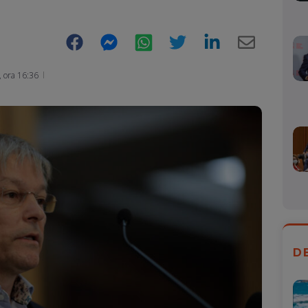
Facebook
Messenger
WhatsApp
Twitter
LinkedIn
E-
Mail
 ora 16:36
D