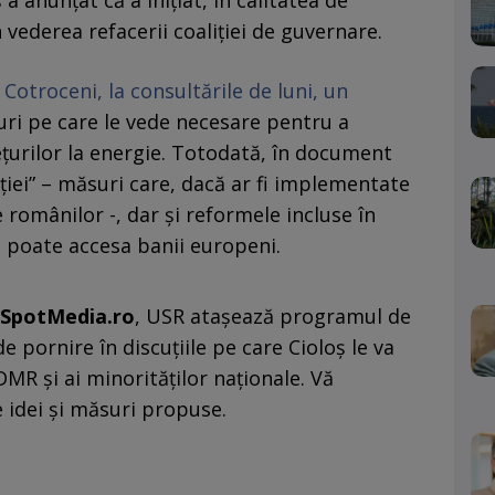
 anunțat că a inițiat, în calitatea de
 vederea refacerii coaliției de guvernare.
Cotroceni, la consultările de luni, un
ri pe care le vede necesare pentru a
rețurilor la energie. Totodată, în document
iției” – măsuri care, dacă ar fi implementate
e românilor -, dar și reformele incluse în
 poate accesa banii europeni.
SpotMedia.ro
, USR atașează programul de
e pornire în discuțiile pe care Cioloș le va
DMR și ai minorităților naționale. Vă
 idei și măsuri propuse.