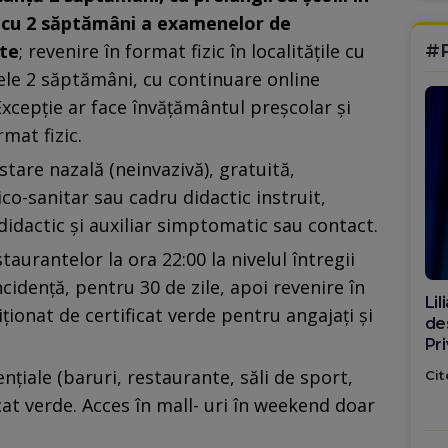
ea cu 2 săptămâni a examenelor de
#
ate
; revenire în format fizic în localitățile cu
ele 2 săptămâni, cu continuare online
 Excepție ar face învățământul preșcolar și
mat fizic.
estare nazală (neinvazivă), gratuită,
o-sanitar sau cadru didactic instruit,
didactic și auxiliar simptomatic sau contact.
taurantelor la ora 22:00 la nivelul întregii
ncidență, pentru 30 de zile, apoi revenire în
Di
iționat de certificat verde pentru angajați și
ca
po
ențiale (baruri, restaurante, săli de sport,
Cit
cat verde. Acces în mall- uri în weekend doar