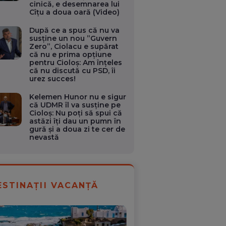
cinică, e desemnarea lui
Cîțu a doua oară (Video)
După ce a spus că nu va
susține un nou ”Guvern
Zero”, Ciolacu e supărat
că nu e prima opțiune
pentru Cioloș: Am înţeles
că nu discută cu PSD, îi
urez succes!
Kelemen Hunor nu e sigur
că UDMR îl va susține pe
Cioloș: Nu poţi să spui că
astăzi îţi dau un pumn în
gură şi a doua zi te cer de
nevastă
ESTINAȚII VACANȚĂ