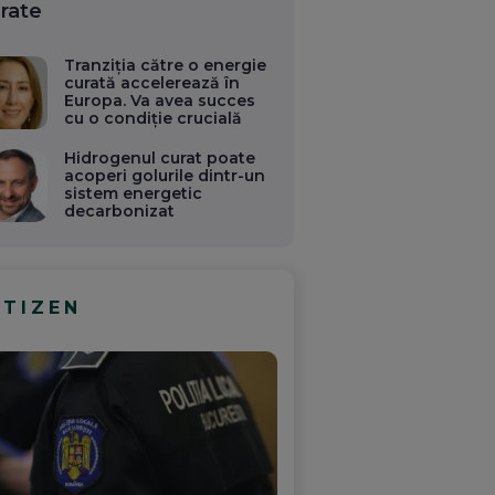
rate
Tranziția către o energie
curată accelerează în
Europa. Va avea succes
cu o condiție crucială
Hidrogenul curat poate
acoperi golurile dintr-un
sistem energetic
decarbonizat
ITIZEN