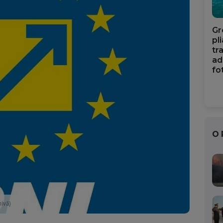
Gr
pl
tr
ad
fo
O
hivă)