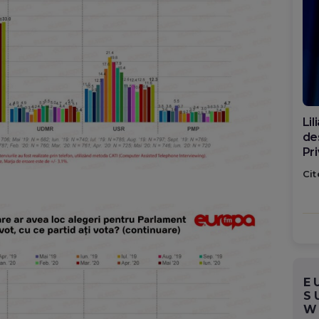
Di
ca
po
Cit
E
S
W