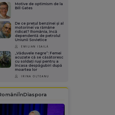
Motive de optimism de la
Bill Gates
De ce prețul benzinei și al
motorinei va rămâne
ridicat? România, încă
dependentă de petrolul
Uniunii Sovietice
EMILIAN ISAILĂ
„Văduvele negre”: Femei
acuzate că se căsătoresc
cu soldați ruși pentru a
încasa despăgubiri după
moartea lor
IRINA OLTEANU
RomâniÎnDiaspora