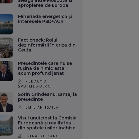
aleagă între Moscova și
apropierea de Europa
Mineriada energetică și
interesele PSD+AUR
Fact check: Rolul
dezinformării în criza din
Ceuta
Președintele care nu se
rușina de nimic este
acum profund jenat
REDACȚIA
SPOTMEDIA.RO
Sorin Grindeanu, șantaj la
președinte
EMILIAN ISAILĂ
Visul unui post la Comisia
Europeană și realitatea
din spatele ușilor închise
IRINA OLTEANU