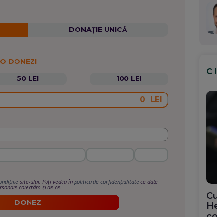
DONAȚIE UNICĂ
 O DONEZI
C
50 LEI
100 LEI
LEI
ondițiile
site-ului. Poți vedea în
politica de confidențialitate
ce date
rsonale colectăm și de ce.
Cu
DONEZ
He
co