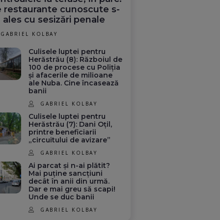
 restaurante cunoscute s-
 ales cu sesizări penale
GABRIEL KOLBAY
Culisele luptei pentru
Herăstrău (8): Războiul de
100 de procese cu Poliția
și afacerile de milioane
ale Nuba. Cine încasează
banii
GABRIEL KOLBAY
Culisele luptei pentru
Herăstrău (7): Dani Oțil,
printre beneficiarii
„circuitului de avizare”
GABRIEL KOLBAY
Ai parcat și n-ai plătit?
Mai puține sancțiuni
decât în anii din urmă.
Dar e mai greu să scapi!
Unde se duc banii
GABRIEL KOLBAY