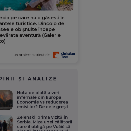
ecia pe care nu o găsești în
iantele turistice. Dincolo de
aseele obișnuite începe
evărata aventură (Galerie
to)
un proiect susținut de
PINII ȘI ANALIZE
Nota de plată a verii
infernale din Europa:
Economie vs reducerea
emisiilor? De ce e greșit
Zelenski, prima vizită în
Serbia. Miza unei călătorii
care îl obligă pe Vučić să