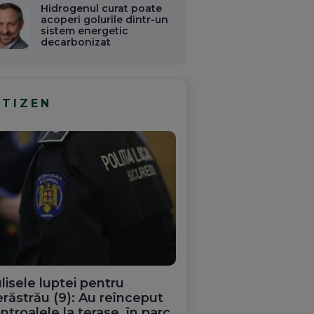
Hidrogenul curat poate
acoperi golurile dintr-un
sistem energetic
decarbonizat
ITIZEN
lisele luptei pentru
răstrău (9): Au reînceput
ntroalele la terase, în parc.