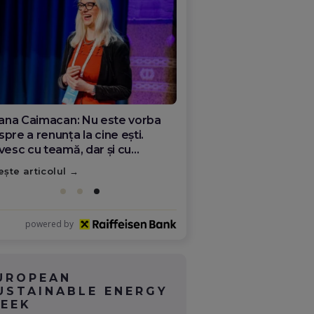
ana Olar, românca de la Google
re demonstrează că diaspora
ate schimba România
ește articolul
powered by
UROPEAN
USTAINABLE ENERGY
EEK