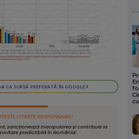
Pr
En
›
IA
CA SURSĂ PREFERATĂ
ÎN GOOGLE
fo
Ci
cu
ITEȘTI, CITEȘTE RESPONSABIL!
nt, sancționează manipularea și contribuie la
zvoltare predictibilă în România!