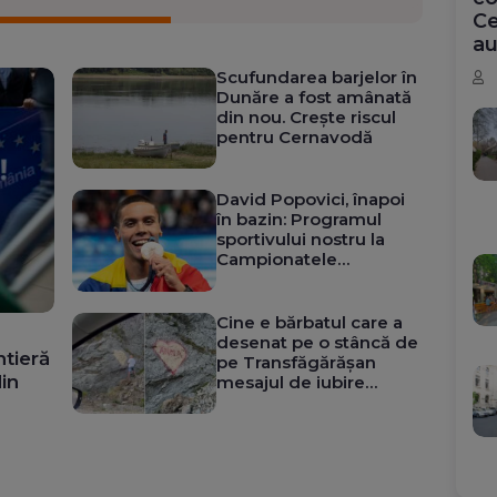
Ce
au
Scufundarea barjelor în
Dunăre a fost amânată
din nou. Crește riscul
pentru Cernavodă
David Popovici, înapoi
în bazin: Programul
sportivului nostru la
Campionatele
Europene
Cine e bărbatul care a
desenat pe o stâncă de
ntieră
pe Transfăgărășan
in
mesajul de iubire
pentru „Anna”