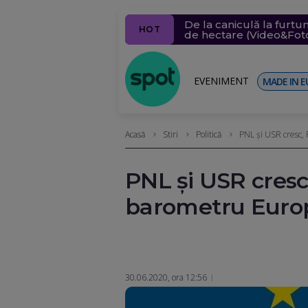
De la caniculă la furtun
Cadastrul, funcțional d
Rămânem sub asediul vr
Cine e bărbatul care a
ELCEN oprește CET Groz
HOT
de hectare (Video&Fot
extrasele
cm
EVENIMENT
MADE IN E
Acasă
Stiri
Politică
PNL și USR cresc,
PNL și USR cresc
barometru Euro
30.06.2020, ora 12:56