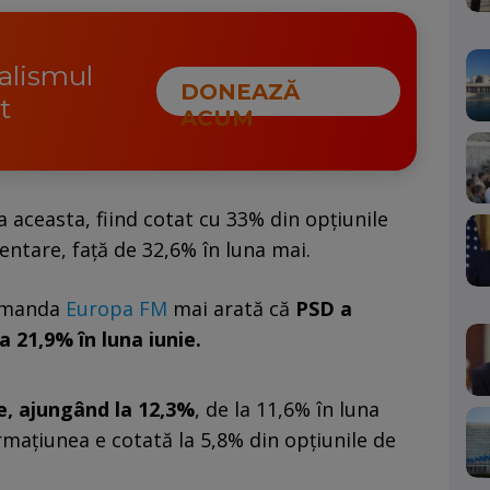
nalismul
DONEAZĂ
t
ACUM
 aceasta, fiind cotat cu 33% din opțiunile
entare, față de 32,6% în luna mai.
comanda
Europa FM
mai arată că
PSD a
a 21,9% în luna iunie.
e, ajungând la 12,3%
, de la 11,6% în luna
ormațiunea e cotată la 5,8% din opțiunile de