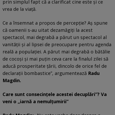
prin simplul fapt că a clarificat cine este și ce
vrea de la viață.
Ce a însemnat a propos de percepție? Aș spune
că oamenii s-au uitat dezamăgiți la acest
spectacol, mai degrabă a părut un spectacol al
vanității și al lipsei de preocupare pentru agenda
reală a populației. A părut mai degrabă o bătălie
de cocoși și mai puțin ceva care la finalul zilei să
aducă prosperitate țării, dincolo de orice fel de
declarații bombastice”, argumentează
Radu
Magdin.
Care sunt consecințele acestei decuplări”? Va
veni o „iarnă a nemulțumirii”