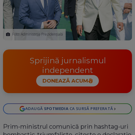
Foto: Administrția Prezidențială
Sprijină jurnalismul
independent
DONEAZĂ ACUM
›
ADAUGĂ
SPOTMEDIA
CA SURSĂ PREFERATĂ
Prim-ministrul comunică prin hashtag-uri
bombastic-triumfaliste, citește o declarație