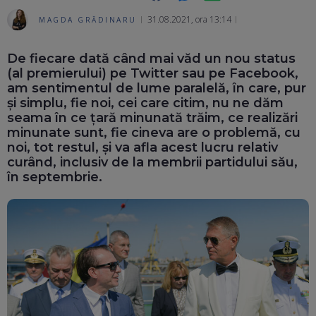
31.08.2021, ora 13:14
MAGDA GRĂDINARU
Ma
De fiecare dată când mai văd un nou status
(al premierului) pe Twitter sau pe Facebook,
am sentimentul de lume paralelă, în care, pur
și simplu, fie noi, cei care citim, nu ne dăm
seama în ce țară minunată trăim, ce realizări
minunate sunt, fie cineva are o problemă, cu
noi, tot restul, și va afla acest lucru relativ
curând, inclusiv de la membrii partidului său,
în septembrie.