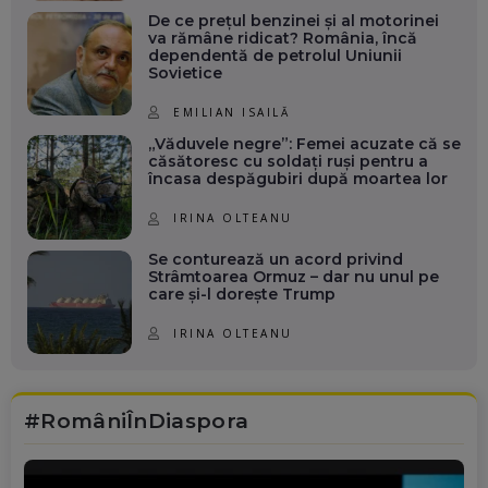
De ce prețul benzinei și al motorinei
va rămâne ridicat? România, încă
dependentă de petrolul Uniunii
Sovietice
EMILIAN ISAILĂ
„Văduvele negre”: Femei acuzate că se
căsătoresc cu soldați ruși pentru a
încasa despăgubiri după moartea lor
IRINA OLTEANU
Se conturează un acord privind
Strâmtoarea Ormuz – dar nu unul pe
care și-l dorește Trump
IRINA OLTEANU
#RomâniÎnDiaspora