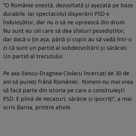
”O Românie onestă, dezvoltată şi aşezată pe baze
durabile. Iar spectacolul disperării PSD e
înduioşător, dar nu o să ne oprească din drum.
Nu sunt eu cel care să dea sfaturi pesediştilor,
dar dacă o ţin aşa, până şi copiii au să vadă într-o
zi că sunt un partid al subdezvoltării şi sărăciei.
Un partid al trecutului.
Pe axa Iliescu-Dragnea-Ciolacu încercaţi de 30 de
ani să puneţi frână României. Nimeni nu mai vrea
să facă parte din istoria pe care o construieşti
PSD. E plină de necazuri, sărăcie şi ipocriţi”, a mai
scris Barna, printre altele.