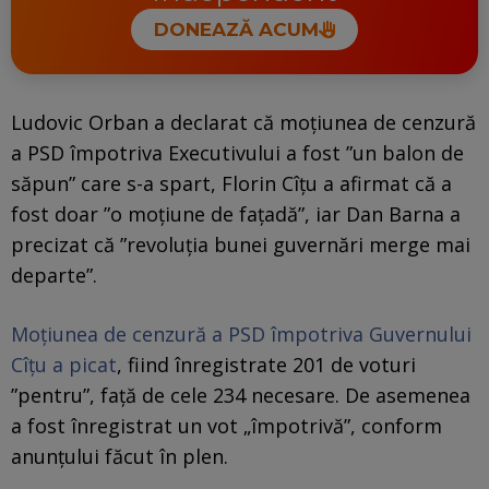
DONEAZĂ ACUM
Ludovic Orban a declarat că moţiunea de cenzură
a PSD împotriva Executivului a fost ”un balon de
săpun” care s-a spart, Florin Cîțu a afirmat că a
fost doar ”o moţiune de faţadă”, iar Dan Barna a
precizat că ”revoluţia bunei guvernări merge mai
departe”.
Moţiunea de cenzură a PSD împotriva Guvernului
Cîţu a picat
, fiind înregistrate 201 de voturi
”pentru”, faţă de cele 234 necesare. De asemenea
a fost înregistrat un vot „împotrivă”, conform
anunţului făcut în plen.