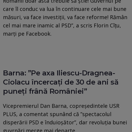
Românii doar asta trebuie să ştie! Guvernul pe
care îl conduc va lua în continuare cele mai bune
măsuri, va face investiţii, va face reforme! Rămân
cel mai mare inamic al PSD”, a scris Florin Cîţu,
marţi pe Facebook.
Barna: ”Pe axa Iliescu-Dragnea-
Ciolacu încercaţi de 30 de ani să
puneţi frână României”
Vicepremierul Dan Barna, copreședintele USR
PLUS, a comentat spunând că ”spectacolul
disperării PSD e înduioşător”, dar revoluţia bunei
guvrnări merge mai departe.