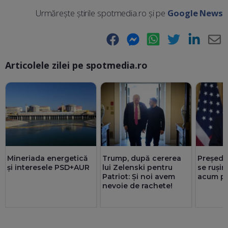
Urmărește știrile spotmedia.ro și pe
Google News
Facebook
Messenger
WhatsApp
Twitter
LinkedIn
E-
Articolele zilei pe spotmedia.ro
Ma
Mineriada energetică
Trump, după cererea
Președi
și interesele PSD+AUR
lui Zelenski pentru
se rușin
Patriot: Și noi avem
acum pr
nevoie de rachete!