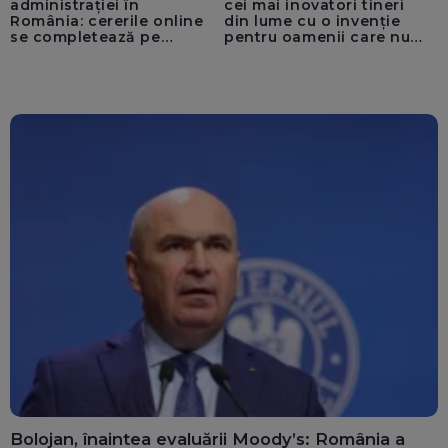
administrației în
cei mai inovatori tineri
România: cererile online
din lume cu o invenție
se completează pe
pentru oamenii care nu
calculatoarele de la
văd: „Are o misiune
ghișee
clară”
Bolojan, înaintea evaluării Moody’s: România a