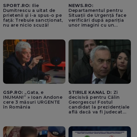
SPORT.RO:
Ilie
NEWS.RO:
Dumitrescu a uitat de
Departamentul pentru
prietenii și i-a spus-o pe
Situații de Urgență face
față: Trebuie sancționat,
verificări după apariția
nu are nicio scuză!
unor imagini cu un
echipaj al Ambulanței
Bacău care ar fi oprit
pentru cumpărături în
timp ce transporta un
pacient către spital
GSP.RO:
„Gata, e
STIRILE KANAL D:
Zi
INUMAN!” » Ioan Andone
decisivă pentru Călin
cere 3 măsuri URGENTE
Georgescu! Fostul
în România
candidat la prezidențiale
află dacă va fi judecat
pentru tentativă de
lovitură de stat