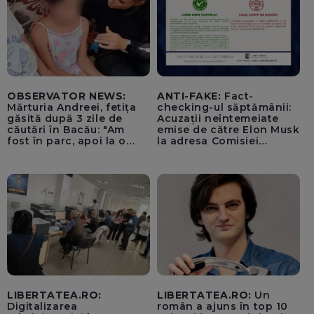
OBSERVATOR NEWS:
ANTI-FAKE:
Fact-
Mărturia Andreei, fetița
checking-ul săptămânii:
găsită după 3 zile de
Acuzații neîntemeiate
căutări în Bacău: "Am
emise de către Elon Musk
fost în parc, apoi la o
la adresa Comisiei
fetiță acasă"
Europene despre oferta
unui „acord secret”
pentru instaurarea
„cenzurii” pe platforma X
LIBERTATEA.RO:
LIBERTATEA.RO:
Un
Digitalizarea
român a ajuns în top 10