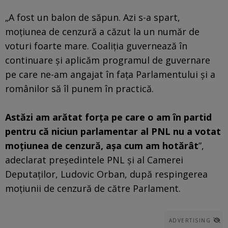
„A fost un balon de săpun. Azi s-a spart,
moţiunea de cenzură a căzut la un număr de
voturi foarte mare. Coaliţia guvernează în
continuare şi aplicăm programul de guvernare
pe care ne-am angajat în faţa Parlamentului şi a
românilor să îl punem în practică.
Astăzi am arătat forţa pe care o am în partid
pentru că niciun parlamentar al PNL nu a votat
moţiunea de cenzură, aşa cum am hotărât
”,
adeclarat președintele PNL și al Camerei
Deputaților, Ludovic Orban, după respingerea
moţiunii de cenzură de către Parlament.
ADVERTISING