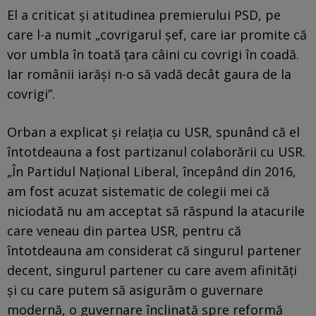
El a criticat și atitudinea premierului PSD, pe
care l-a numit „covrigarul șef, care iar promite că
vor umbla în toată ţara câini cu covrigi în coadă.
Iar românii iarăşi n-o să vadă decât gaura de la
covrigi”.
Orban a explicat și relația cu USR, spunând că el
întotdeauna a fost partizanul colaborării cu USR.
„În Partidul Naţional Liberal, începând din 2016,
am fost acuzat sistematic de colegii mei că
niciodată nu am acceptat să răspund la atacurile
care veneau din partea USR, pentru că
întotdeauna am considerat că singurul partener
decent, singurul partener cu care avem afinităţi
şi cu care putem să asigurăm o guvernare
modernă, o guvernare înclinată spre reformă