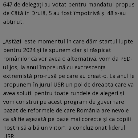
647 de delegaţi au votat pentru mandatul propus
de Cătălin Drulă, 5 au fost împotrivă şi 48 s-au
abținut.
„Astăzi este momentul în care dăm startul luptei
pentru 2024 şi le spunem clar şi răspicat
românilor că vor avea o alternativă, vom da PSD-
ul jos, la anul împreună cu excrescenţa
extremistă pro-rusă pe care au creat-o. La anul le
propunem în jurul USR un pol de dreapta care va
avea soluţii pentru toate rundele de alegeri şi
vom construi pe acest program de guvernare
bazat de reformele de care România are nevoie
ca să fie aşezată pe baze mai corecte şi ca copiii
noştri să aibă un viitor”, a concluzionat liderul
USR.