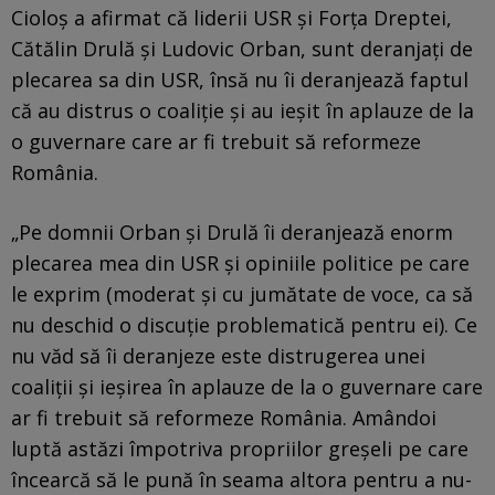
Cioloş a afirmat că liderii USR şi Forţa Dreptei,
Cătălin Drulă şi Ludovic Orban, sunt deranjaţi de
plecarea sa din USR, însă nu îi deranjează faptul
că au distrus o coaliţie şi au ieşit în aplauze de la
o guvernare care ar fi trebuit să reformeze
România.
„Pe domnii Orban şi Drulă îi deranjează enorm
plecarea mea din USR şi opiniile politice pe care
le exprim (moderat şi cu jumătate de voce, ca să
nu deschid o discuţie problematică pentru ei). Ce
nu văd să îi deranjeze este distrugerea unei
coaliţii şi ieşirea în aplauze de la o guvernare care
ar fi trebuit să reformeze România. Amândoi
luptă astăzi împotriva propriilor greşeli pe care
încearcă să le pună în seama altora pentru a nu-