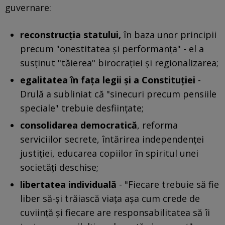
guvernare:
reconstrucţia statului,
în baza unor principii
precum "onestitatea şi performanţa" - el a
susţinut "tăierea" birocraţiei şi regionalizarea;
egalitatea în faţa legii şi a Constituţiei
-
Drulă a subliniat că "sinecuri precum pensiile
speciale" trebuie desfiinţate;
consolidarea democratică
, reforma
serviciilor secrete, întărirea independenţei
justiţiei, educarea copiilor în spiritul unei
societăţi deschise;
libertatea individuală
- "Fiecare trebuie să fie
liber să-şi trăiască viaţa aşa cum crede de
cuviinţă şi fiecare are responsabilitatea să îi