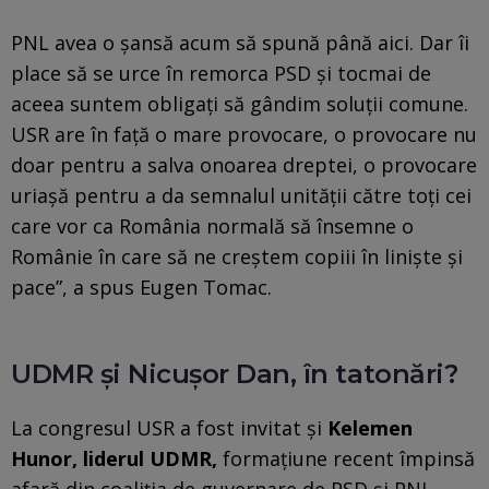
PNL avea o şansă acum să spună până aici. Dar îi
place să se urce în remorca PSD şi tocmai de
aceea suntem obligaţi să gândim soluţii comune.
USR are în faţă o mare provocare, o provocare nu
doar pentru a salva onoarea dreptei, o provocare
uriaşă pentru a da semnalul unităţii către toţi cei
care vor ca România normală să însemne o
Românie în care să ne creştem copiii în linişte şi
pace”, a spus Eugen Tomac.
UDMR și Nicușor Dan, în tatonări?
La congresul USR a fost invitat și
Kelemen
Hunor, liderul UDMR,
formațiune recent împinsă
afară din coaliția de guvernare de PSD și PNL.