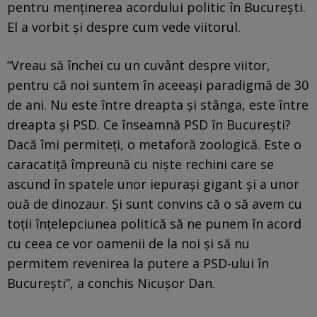
pentru menținerea acordului politic în București.
El a vorbit și despre cum vede viitorul.
“Vreau să închei cu un cuvânt despre viitor,
pentru că noi suntem în aceeaşi paradigmă de 30
de ani. Nu este între dreapta şi stânga, este între
dreapta şi PSD. Ce înseamnă PSD în Bucureşti?
Dacă îmi permiteţi, o metaforă zoologică. Este o
caracatiţă împreună cu nişte rechini care se
ascund în spatele unor iepuraşi gigant şi a unor
ouă de dinozaur. Şi sunt convins că o să avem cu
toţii înţelepciunea politică să ne punem în acord
cu ceea ce vor oamenii de la noi şi să nu
permitem revenirea la putere a PSD-ului în
Bucureşti”, a conchis Nicuşor Dan.