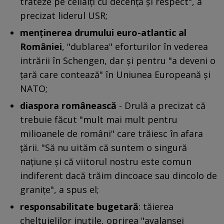
trateze pe ceilalţi cu decenţă şi respect", a
precizat liderul USR;
menţinerea drumului euro-atlantic al
României
, "dublarea" eforturilor în vederea
intrării în Schengen, dar şi pentru "a deveni o
ţară care contează" în Uniunea Europeană şi
NATO;
diaspora românească
- Drulă a precizat că
trebuie făcut "mult mai mult pentru
milioanele de români" care trăiesc în afara
ţării. "Să nu uităm că suntem o singură
naţiune şi că viitorul nostru este comun
indiferent dacă trăim dincoace sau dincolo de
graniţe", a spus el;
responsabilitate bugetară
: tăierea
cheltuielilor inutile, oprirea "avalanşei