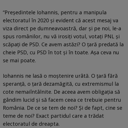
“Preşedintele Iohannis, pentru a manipula
electoratul în 2020 şi evident că acest mesaj va
viza direct pe dumneavoastră, dar şi pe noi, le-a
spus românilor, nu vă irosiţi votul, votaţi PNL şi
scăpaţi de PSD. Ce avem astăzi? O ţară predată la
cheie PSD, cu PSD în tot şi în toate. Aşa ceva nu
se mai poate.
Iohannis ne lasă o moştenire urâtă. O ţară fără
speranţă, o ţară dezamăgită, cu extremismul la
cote nemaiîntâlnite. De aceea avem obligaţia să
gândim lucid şi să facem ceea ce trebuie pentru
România. De ce se tem de noi? Şi de fapt, cine se
teme de noi? Exact partidul care a trădat
electoratul de dreapta.