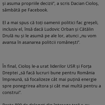
şi asuma propriile decizii”, a scris Dacian Cioloş,
sâmbătă pe Facebook.
El a mai spus că toţi oamenii politici fac greşeli,
inclusiv el, însă dacă Ludovic Orban şi Cătălin
Drulă nu şi le asumă pe ale lor, atunci „nu vom
avansa în asanarea politcii româneşti”.
În final, Cioloș le-a urat liderilor USR şi Forţa
Dreptei „să facă lucruri bune pentru România
împreună, să focalizeze cât mai puţină energie
spre ponegrirea altora şi cât mai multă pentru a
construi”.
Peste 800 de delegaţi din întreaga ţară s-au