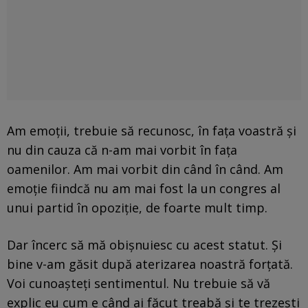
Am emoţii, trebuie să recunosc, în faţa voastră şi
nu din cauza că n-am mai vorbit în faţa
oamenilor. Am mai vorbit din când în când. Am
emoţie fiindcă nu am mai fost la un congres al
unui partid în opoziţie, de foarte mult timp.
Dar încerc să mă obişnuiesc cu acest statut. Şi
bine v-am găsit după aterizarea noastră forţată.
Voi cunoaşteţi sentimentul. Nu trebuie să vă
explic eu cum e când ai făcut treabă şi te trezeşti