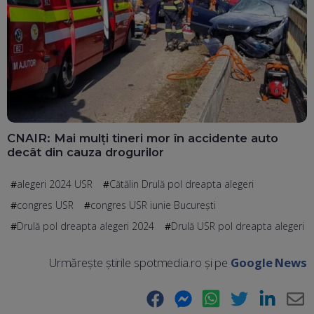
CNAIR: Mai mulți tineri mor în accidente auto
decât din cauza drogurilor
alegeri 2024 USR
Cătălin Drulă pol dreapta alegeri
congres USR
congres USR iunie București
Drulă pol dreapta alegeri 2024
Drulă USR pol dreapta alegeri
Urmărește știrile spotmedia.ro și pe
Google News
Facebook
Messenger
WhatsApp
Twitter
LinkedIn
E-