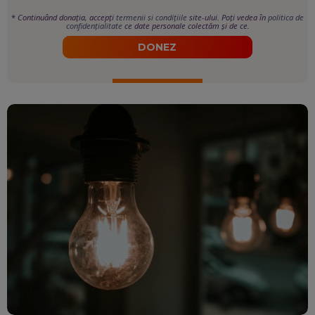
*
Continuând donația, accepți
termenii si condițiile
site-ului. Poți vedea în
politica de
confidențialitate
ce date personale colectăm și de ce.
DONEZ