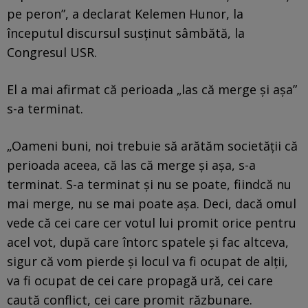
pe peron”, a declarat Kelemen Hunor, la
începutul discursul susţinut sâmbătă, la
Congresul USR.
El a mai afirmat că perioada „las că merge şi aşa”
s-a terminat.
„Oameni buni, noi trebuie să arătăm societăţii că
perioada aceea, că las că merge şi aşa, s-a
terminat. S-a terminat şi nu se poate, fiindcă nu
mai merge, nu se mai poate aşa. Deci, dacă omul
vede că cei care cer votul lui promit orice pentru
acel vot, după care întorc spatele şi fac altceva,
sigur că vom pierde şi locul va fi ocupat de alţii,
va fi ocupat de cei care propagă ură, cei care
caută conflict, cei care promit răzbunare.