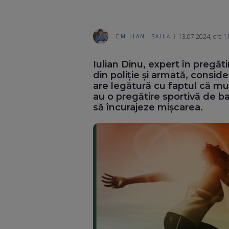
13.07.2024, ora 1
EMILIAN ISAILĂ
Iulian Dinu, expert în pregăt
din poliție și armată, consi
are legătură cu faptul că mul
au o pregătire sportivă de ba
să încurajeze mișcarea.