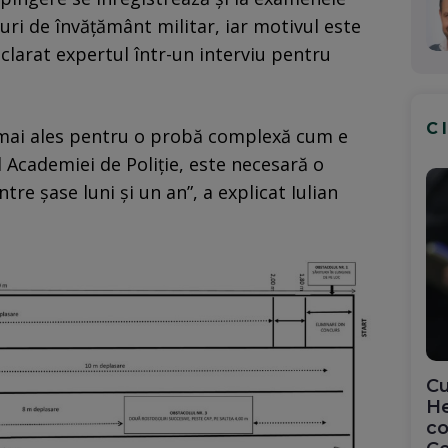
puri de învățământ militar, iar motivul este
declarat expertul într-un interviu pentru
C
, mai ales pentru o probă complexă cum e
 Academiei de Poliție, este necesară o
tre șase luni și un an”, a explicat Iulian
Cu
He
co