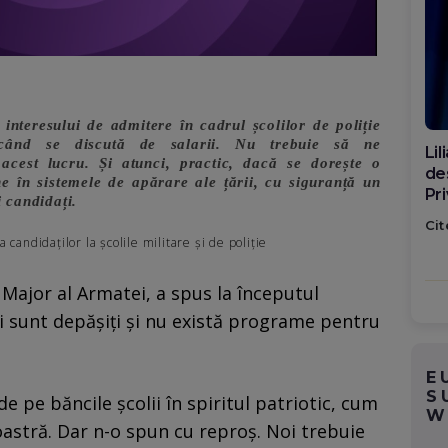
 interesului de admitere în cadrul școlilor de poliție
 când se discută de salarii. Nu trebuie să ne
Di
cest lucru. Și atunci, practic, dacă se dorește o
ca
e în sistemele de apărare ale țării, cu siguranță un
po
 candidați.
Cit
a candidaților la școlile militare și de poliție
 Major al Armatei, a spus la începutul
ni sunt depășiți și nu există programe pentru
E
S
de pe băncile școlii în spiritul patriotic, cum
W
noastră. Dar n-o spun cu reproș. Noi trebuie