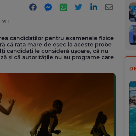
Facebook
Messenger
WhatsApp
Twitter
LinkedIn
E-
Mail
1:05
irea candidaților pentru examenele fizice
deră că rata mare de eșec la aceste probe
ți candidați le consideră ușoare, că nu
ză și că autoritățile nu au programe care
D