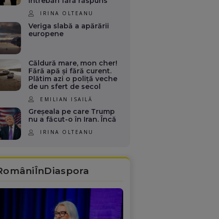
întrebări fără răspuns
IRINA OLTEANU
Veriga slabă a apărării
europene
Căldură mare, mon cher!
Fără apă și fără curent.
Plătim azi o poliță veche
de un sfert de secol
EMILIAN ISAILĂ
Greșeala pe care Trump
nu a făcut-o în Iran. Încă
IRINA OLTEANU
RomâniÎnDiaspora