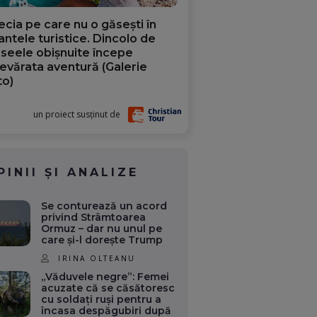
ecia pe care nu o găsești în
iantele turistice. Dincolo de
aseele obișnuite începe
evărata aventură (Galerie
to)
un proiect susținut de
PINII ȘI ANALIZE
Se conturează un acord
privind Strâmtoarea
Ormuz – dar nu unul pe
care și-l dorește Trump
IRINA OLTEANU
„Văduvele negre”: Femei
acuzate că se căsătoresc
cu soldați ruși pentru a
încasa despăgubiri după