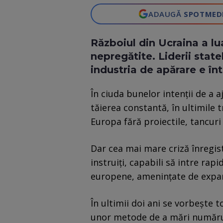
ADAUGĂ
SPOTMED
Războiul din Ucraina a l
nepregătite. Liderii stat
industria de apărare e înt
În ciuda bunelor intenții de a 
tăierea constantă, în ultimile 
Europa fără proiectile, tancuri 
Dar cea mai mare criză înregist
instruiți, capabili să intre rapi
europene, amenințate de expan
În ultimii doi ani se vorbește t
unor metode de a mări numărul