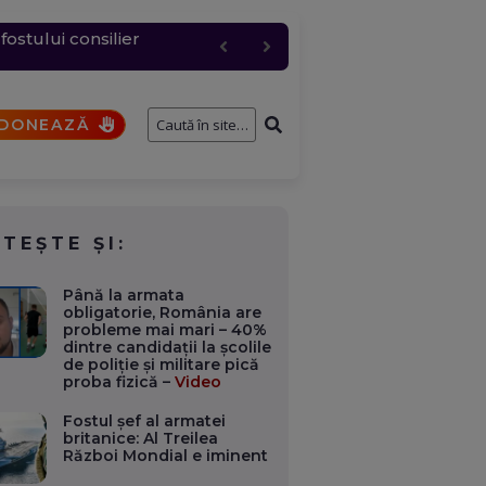
c, cererea a urcat
entru logistic cheie
fostului consilier
și de interese. Ce case,
a fi analizat de SRI
DONEAZĂ
ITEȘTE ȘI:
Până la armata
obligatorie, România are
probleme mai mari – 40%
dintre candidații la școlile
de poliție și militare pică
proba fizică –
Video
Fostul șef al armatei
britanice: Al Treilea
Război Mondial e iminent