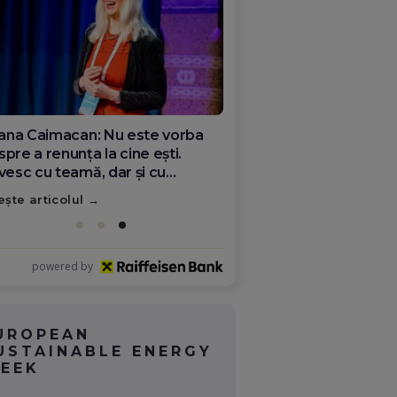
ana Olar, românca de la Google
re demonstrează că diaspora
ate schimba România
ește articolul
powered by
UROPEAN
USTAINABLE ENERGY
EEK