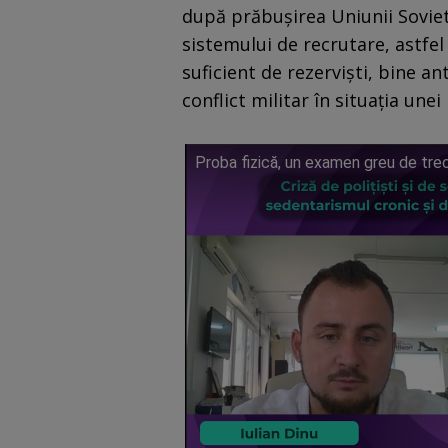
după prăbușirea Uniunii Soviet
sistemului de recrutare, astfel
suficient de rezerviști, bine ant
conflict militar în situația unei 
Proba fizică, un examen greu de trec