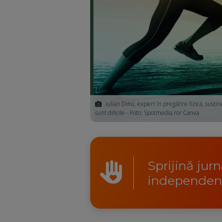
Iulian Dinu, expert în pregătire fizică, susți
sunt dificile - Foto: Spotmedia.ro/ Canva
Sprijină jur
independen