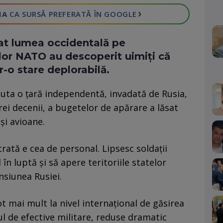
›
IA
CA SURSĂ PREFERATĂ
ÎN GOOGLE
uat lumea occidentală pe
elor NATO au descoperit uimiți că
r-o stare deplorabilă.
ajuta o țară independentă, invadată de Rusia,
trei decenii, a bugetelor de apărare a lăsat
și avioane.
rată e cea de personal. Lipsesc soldații
d în luptă și să apere teritoriile statelor
siunea Rusiei.
ot mai mult la nivel internațional de găsirea
 de efective militare, reduse dramatic