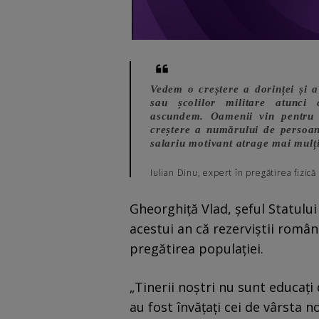
Vedem o creștere a dorinței și a
sau școlilor militare atunci
ascundem. Oamenii vin pentru a
creștere a numărului de persoan
salariu motivant atrage mai mulți
Iulian Dinu, expert în pregătirea fizică 
Gheorghiță Vlad, șeful Statului
acestui an că rezerviștii româ
pregătirea populației.
„Tinerii noștri nu sunt educați 
au fost învățați cei de vârsta 