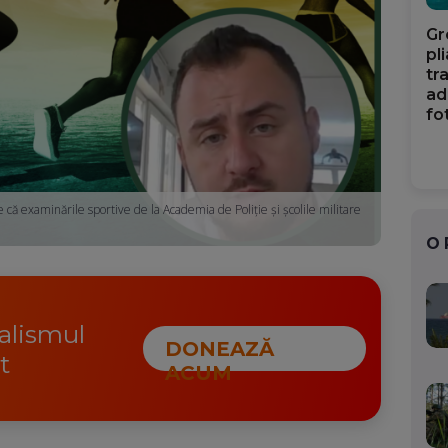
Gr
pl
tr
ad
fo
ne că examinările sportive de la Academia de Poliție și școlile militare
O
nalismul
DONEAZĂ
t
ACUM