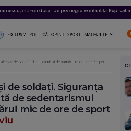
conomie de energie, fără efect: Miercuri, la momentul criti
v exploziv a perturbat traficul pe aeroportul Leipzig, un c
vramescu, într-un dosar de pornografie infantilă. Explicația 
tenera lui Nicușor Dan, și-a publicat declarațiile de avere 
 mare, în dreptul unei plaje din Mamaia (Video). Aparatul v
rii
turile către Ucraina. Rusia, principalul suspect
riu are la Dacia
EXCLUSIV
POLITICĂ
OPINII
SPORT
MAI MULTE
U
ei, afectată de sedentarismul cronic și de numărul mic de ore de sport
C
 și de soldați. Siguranța
ată de sedentarismul
ărul mic de ore de sport
viu