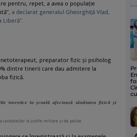
e pentru, repet, a avea o populație
ntă”,
a declarat generalul Gheorghiță Vlad,
 Liberă”.
kinetoterapeut, preparator fizic și psiholog
0% dintre tinerii care dau admitere la
Pr
En
ba fizică.
fo
Ci
cu
le teoretice în școală afectează sănătatea fizică și
a candidaților la școlile militare și de poliție
pingere se înregistrează și la examenele