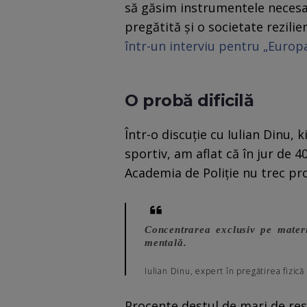
să găsim instrumentele necesar
pregătită și o societate rezilie
într-un interviu pentru „Europa
O probă dificilă
Într-o discuție cu Iulian Dinu, 
sportiv, am aflat că în jur de 4
Academia de Poliție nu trec pro
Concentrarea exclusiv pe materii
mentală.
Iulian Dinu, expert în pregătirea fizică 
Procente destul de mari de res