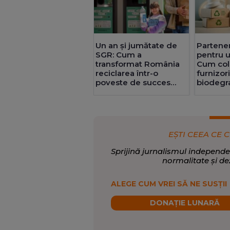
Un an și jumătate de
Partener
SGR: Cum a
pentru u
transformat România
Cum col
reciclarea într-o
furnizor
poveste de succes
biodegr
europeană
benefici
lung
EȘTI CEEA CE C
Sprijină jurnalismul independe
normalitate și de
ALEGE CUM VREI SĂ NE SUSȚII
DONAȚIE LUNARĂ