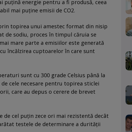
i puțină energie pentru a fi produsă, ceea
bil mai puține emisii de CO2.
 prin topirea unui amestec format din nisip
at de sodiu, proces în timpul căruia se
mai mare parte a emisiilor este generată
cu încălzirea cuptoarelor în care sunt
peraturi sunt cu 300 grade Celsius până la
 de cele necesare pentru topirea sticlei
orii, care au depus o cerere de brevet
te de cel puțin zece ori mai rezistentă decât
rătat testele de determinare a durității