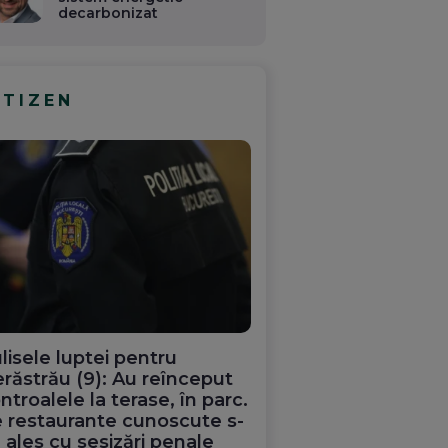
decarbonizat
ITIZEN
lisele luptei pentru
răstrău (9): Au reînceput
ntroalele la terase, în parc.
 restaurante cunoscute s-
 ales cu sesizări penale