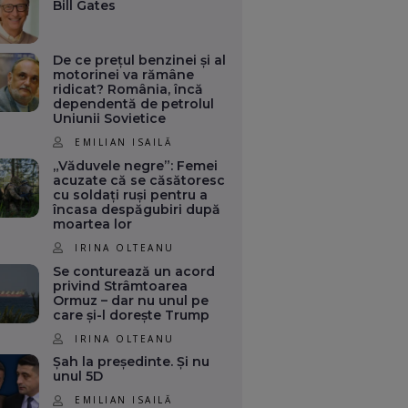
Bill Gates
De ce prețul benzinei și al
motorinei va rămâne
ridicat? România, încă
dependentă de petrolul
Uniunii Sovietice
EMILIAN ISAILĂ
„Văduvele negre”: Femei
acuzate că se căsătoresc
cu soldați ruși pentru a
încasa despăgubiri după
moartea lor
IRINA OLTEANU
Se conturează un acord
privind Strâmtoarea
Ormuz – dar nu unul pe
care și-l dorește Trump
IRINA OLTEANU
Șah la președinte. Și nu
unul 5D
EMILIAN ISAILĂ