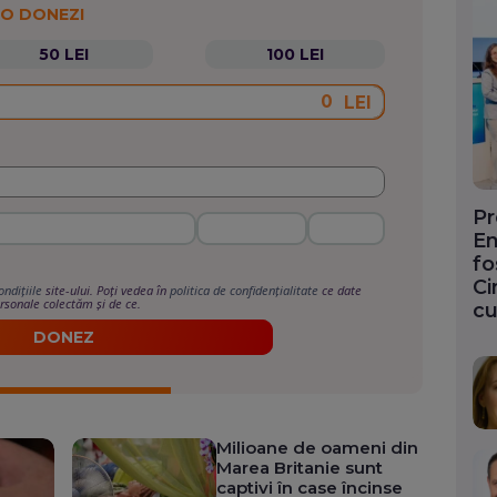
 O DONEZI
50 LEI
100 LEI
LEI
Pr
En
fo
Ci
ondițiile
site-ului. Poți vedea în
politica de confidențialitate
ce date
rsonale colectăm și de ce.
cu
DONEZ
Milioane de oameni din
Marea Britanie sunt
captivi în case încinse