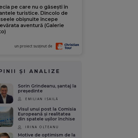
ecia pe care nu o găsești în
iantele turistice. Dincolo de
aseele obișnuite începe
evărata aventură (Galerie
to)
un proiect susținut de
PINII ȘI ANALIZE
Sorin Grindeanu, șantaj la
președinte
EMILIAN ISAILĂ
Visul unui post la Comisia
Europeană și realitatea
din spatele ușilor închise
IRINA OLTEANU
Motive de optimism de la