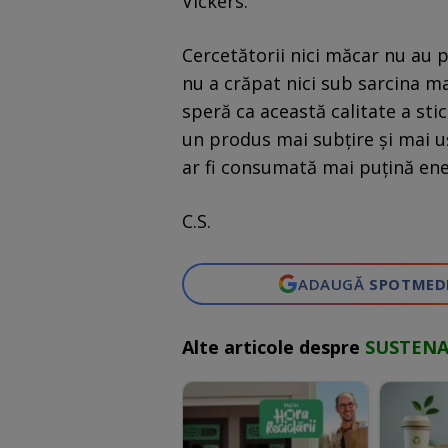
Vickers.
Cercetătorii nici măcar nu au pu
nu a crăpat nici sub sarcina m
speră ca această calitate a stic
un produs mai subțire și mai uș
ar fi consumată mai puțină ene
C.S.
ADAUGĂ
SPOTMED
Alte articole despre
SUSTENA