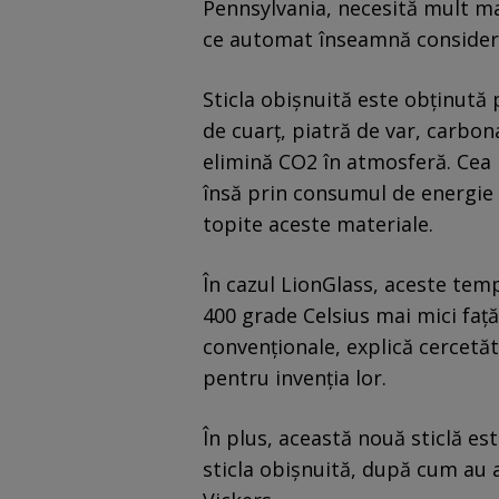
Pennsylvania, necesită mult ma
ce automat înseamnă considera
Sticla obișnuită este obținută
de cuarț, piatră de var, carbon
elimină CO2 în atmosferă. Cea 
însă prin consumul de energie 
topite aceste materiale.
În cazul LionGlass, aceste tem
400 grade Celsius mai mici față
convenționale, explică cercetăt
pentru invenția lor.
În plus, această nouă sticlă es
sticla obișnuită, după cum au a