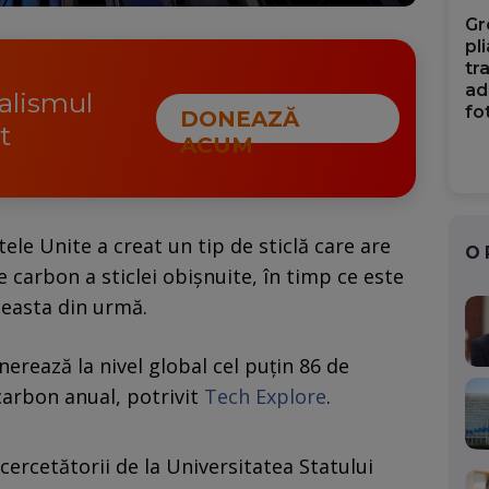
Gr
pl
tr
ad
nalismul
fo
DONEAZĂ
t
ACUM
ele Unite a creat un tip de sticlă care are
O
carbon a sticlei obișnuite, în timp ce este
ceasta din urmă.
nerează la nivel global cel puțin 86 de
carbon anual, potrivit
Tech Explore
.
 cercetătorii de la Universitatea Statului