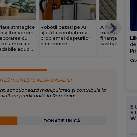
iate strategice
Roboții bazați pe AI
A fost finalizat
n viitor verde:
ajută la combaterea
mare parc fotov
aborarea cu
problemei deșeurilor
finanțat prin P
Di
i de ambalaje
electronice
câștigă Român
ca
adabile aduce
po
i pe termen
Cit
ITEȘTI, CITEȘTE RESPONSABIL!
nt, sancționează manipularea și contribuie la
zvoltare predictibilă în România!
E
S
W
DONAȚIE UNICĂ