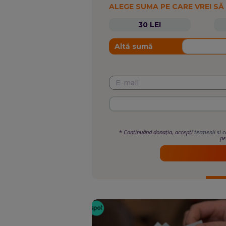
ALEGE SUMA PE CARE VREI SĂ
30 LEI
Altă sumă
*
Continuând donația, accepți
termenii si c
pe