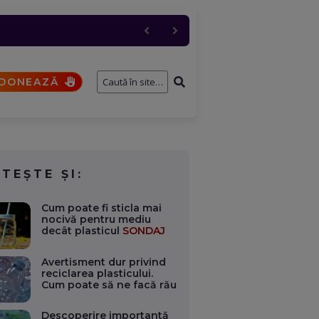
 industriali, dacă e
 și anulări masive
cul a fost restricționat
ernavodă
DONEAZĂ
ITEȘTE ȘI:
Cum poate fi sticla mai
nocivă pentru mediu
decât plasticul
SONDAJ
Avertisment dur privind
reciclarea plasticului.
Cum poate să ne facă rău
Descoperire importantă