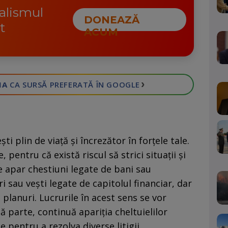
nalismul
DONEAZĂ
t
ACUM
›
IA
CA SURSĂ PREFERATĂ
ÎN GOOGLE
ti plin de viaţă şi încrezător în forţele tale.
e, pentru că există riscul să strici situații și
ie apar chestiuni legate de bani sau
i sau veşti legate de capitolul financiar, dar
planuri. Lucrurile în acest sens se vor
ă parte, continuă apariția cheltuielilor
ie pentru a rezolva diverse litigii.