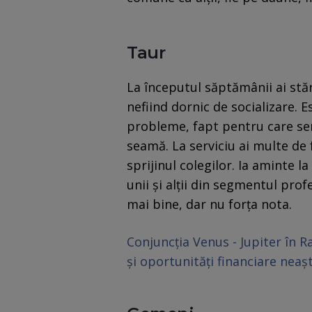
Taur
La începutul săptămânii ai stăr
nefiind dornic de socializare. E
probleme, fapt pentru care sem
seamă. La serviciu ai multe de f
sprijinul colegilor. Ia aminte l
unii și alții din segmentul profe
mai bine, dar nu forța nota.
Conjuncția Venus - Jupiter în Ra
și oportunități financiare neaș