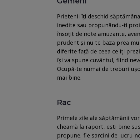
Gemeni
Prietenii îți deschid săptămâna
inedite sau propunându-ți pro
însoțit de note amuzante, aventur
prudent și nu te baza prea mult 
diferite față de ceea ce îți prez
își va spune cuvântul, fiind nev
Ocupă-te numai de treburi ușoa
mai bine.
Rac
Primele zile ale săptămânii vor
cheamă la raport, ești bine susț
propune, fie sarcini de lucru n