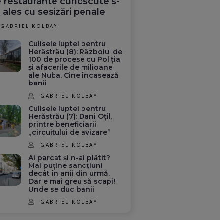
 restaurante cunoscute s-
 ales cu sesizări penale
GABRIEL KOLBAY
Culisele luptei pentru
Herăstrău (8): Războiul de
100 de procese cu Poliția
și afacerile de milioane
ale Nuba. Cine încasează
banii
GABRIEL KOLBAY
Culisele luptei pentru
Herăstrău (7): Dani Oțil,
printre beneficiarii
„circuitului de avizare”
GABRIEL KOLBAY
Ai parcat și n-ai plătit?
Mai puține sancțiuni
decât în anii din urmă.
Dar e mai greu să scapi!
Unde se duc banii
GABRIEL KOLBAY