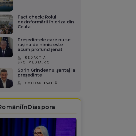
Fact check: Rolul
dezinformării în criza din
Ceuta
Președintele care nu se
rușina de nimic este
acum profund jenat
REDACȚIA
SPOTMEDIA.RO
Sorin Grindeanu, șantaj la
președinte
EMILIAN ISAILĂ
RomâniÎnDiaspora