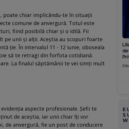
, poate chiar implicându-te în situații
iecte comune de anvergură. Totul este
i, fiind posibilă chiar şi o idilă. Fii
pe unii și alții. Aceștia au scopuri foarte
Di
intă ție. În intervalul 11 - 12 iunie, oboseala
ca
oie să te retragi din forfota cotidiană.
po
re. La finalul săptămânii te vei simți mult
Cit
 evidenția aspecte profesionale. Șefii te
E
S
inut de aceștia, iar unii chiar îți vor
W
oi, de anvergură, fie un post de conducere