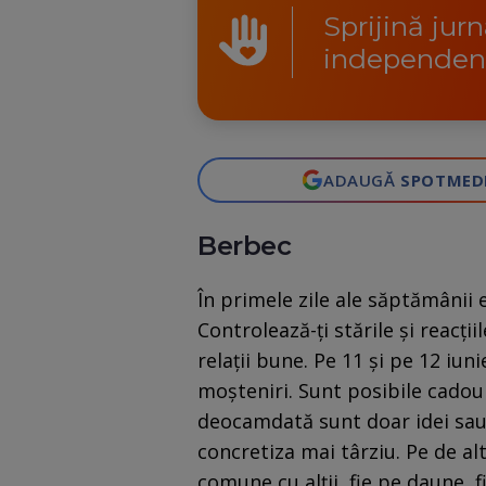
Sprijină jur
independen
ADAUGĂ
SPOTMED
Berbec
În primele zile ale săptămânii eș
Controlează-ți stările și reacțiil
relații bune. Pe 11 și pe 12 iun
moşteniri. Sunt posibile cadour
deocamdată sunt doar idei sau 
concretiza mai târziu. Pe de alt
comune cu alții, fie pe daune, f