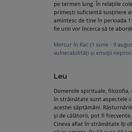
pe termen lung. În relațiile cole
primești suficientă susţinere as
amintesc de tine în perioada 11 
fie unii vor încerca să te aborde
Mercur în Rac (1 iunie - 9 augu
vulnerabilități și emoții nepro
Leu
Domeniile spirituale, filozofia,
în străinătate sunt aspectele 
acestei săptămâni. Răsturnările
și de călătorii, pot fi frecvente
Cineva aflat în străinătate îți o