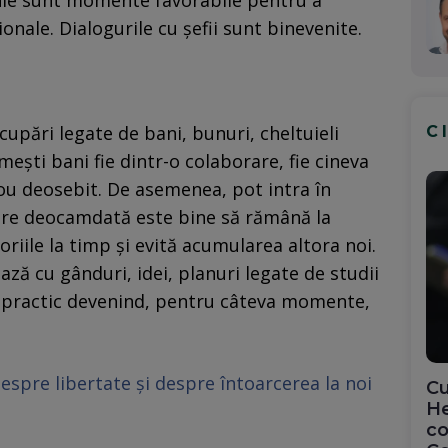
iunie sunt momente favorabile pentru a
onale. Dialogurile cu șefii sunt binevenite.
pări legate de bani, bunuri, cheltuieli
C
mești bani fie dintr-o colaborare, fie cineva
ou deosebit. De asemenea, pot intra în
 care deocamdată este bine să rămână la
toriile la timp și evită acumularea altora noi.
iază cu gânduri, idei, planuri legate de studii
v, practic devenind, pentru câteva momente,
espre libertate și despre întoarcerea la noi
Cu
He
co