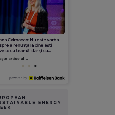
ana Olar, românca de la Google
re demonstrează că diaspora
ate schimba România
ește articolul
powered by
UROPEAN
USTAINABLE ENERGY
EEK