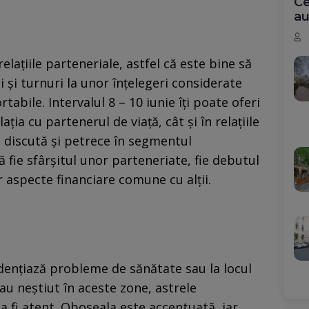
Ce
au
lațiile parteneriale, astfel că este bine să
gi și turnuri la unor înțelegeri considerate
abile. Intervalul 8 – 10 iunie îți poate oferi
ația cu partenerul de viață, cât și în relațiile
e discută și petrece în segmentul
 fie sfârșitul unor parteneriate, fie debutul
r aspecte financiare comune cu alții.
idențiază probleme de sănătate sau la locul
au neştiut în aceste zone, astrele
a fi atent. Oboseala este accentuată, iar