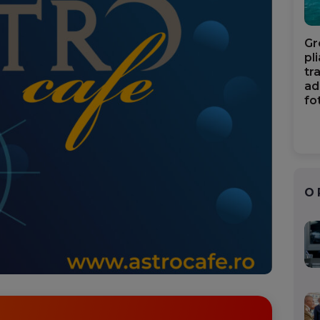
Gr
pl
tr
ad
fo
O