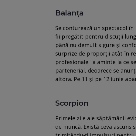
Balanţa
Se conturează un spectacol în re
fii pregătit pentru discuții lun
până nu demult sigure și confort
surprize de proporții atât în rel
profesionale. Ia aminte la ce s
partenerial, deoarece se anunță
altora. Pe 11 și pe 12 iunie apa
Scorpion
Primele zile ale săptămânii ev
de muncă. Există ceva ascuns s
trimiţându-ți impulsuri pentru 