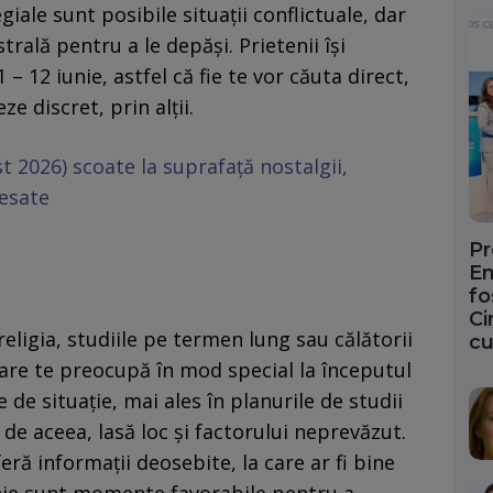
giale sunt posibile situaţii conflictuale, dar
trală pentru a le depăşi. Prietenii își
– 12 iunie, astfel că fie te vor căuta direct,
ze discret, prin alții.
st 2026) scoate la suprafață nostalgii,
cesate
Pr
En
fo
Ci
 religia, studiile pe termen lung sau călătorii
cu
care te preocupă în mod special la începutul
 de situație, mai ales în planurile de studii
, de aceea, lasă loc și factorului neprevăzut.
feră informații deosebite, la care ar fi bine