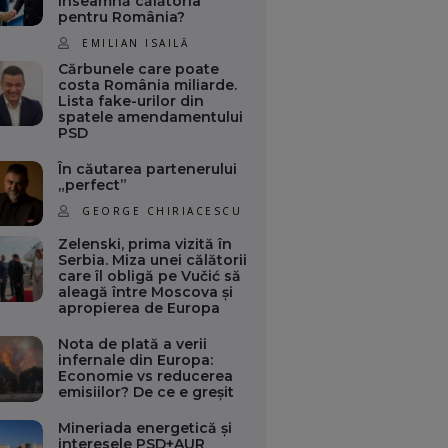
înseamnă călătoria
pentru România?
EMILIAN ISAILĂ
Cărbunele care poate
costa România miliarde.
Lista fake-urilor din
spatele amendamentului
PSD
În căutarea partenerului
„perfect”
GEORGE CHIRIACESCU
Zelenski, prima vizită în
Serbia. Miza unei călătorii
care îl obligă pe Vučić să
aleagă între Moscova și
apropierea de Europa
Nota de plată a verii
infernale din Europa:
Economie vs reducerea
emisiilor? De ce e greșit
Mineriada energetică și
interesele PSD+AUR