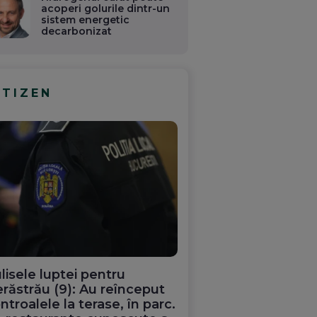
acoperi golurile dintr-un
sistem energetic
decarbonizat
ITIZEN
lisele luptei pentru
răstrău (9): Au reînceput
ntroalele la terase, în parc.