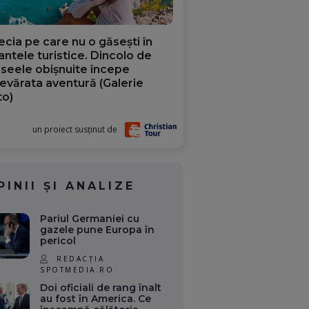
ecia pe care nu o găsești în
iantele turistice. Dincolo de
aseele obișnuite începe
evărata aventură (Galerie
to)
un proiect susținut de
PINII ȘI ANALIZE
Pariul Germaniei cu
gazele pune Europa în
pericol
REDACȚIA
SPOTMEDIA.RO
Doi oficiali de rang înalt
au fost în America. Ce