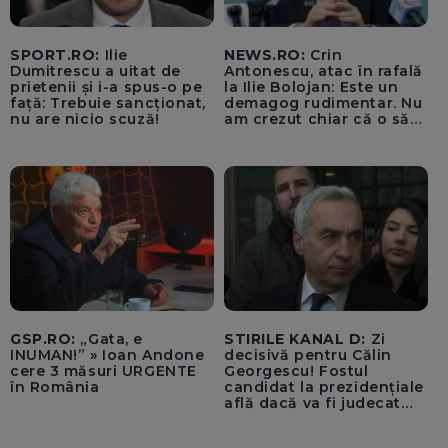
SPORT.RO:
Ilie
NEWS.RO:
Crin
Dumitrescu a uitat de
Antonescu, atac în rafală
prietenii și i-a spus-o pe
la Ilie Bolojan: Este un
față: Trebuie sancționat,
demagog rudimentar. Nu
nu are nicio scuză!
am crezut chiar că o să
ajungă Partidul Național
Liberal să rămână în
Sighiartău, primarul de la
Reșița și Florin Roman
GSP.RO:
„Gata, e
STIRILE KANAL D:
Zi
INUMAN!” » Ioan Andone
decisivă pentru Călin
cere 3 măsuri URGENTE
Georgescu! Fostul
în România
candidat la prezidențiale
află dacă va fi judecat
pentru tentativă de
lovitură de stat