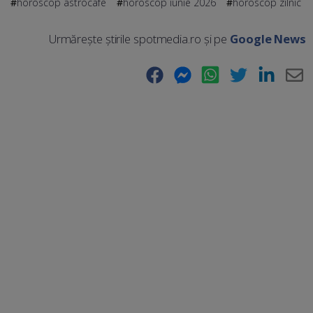
horoscop astrocafe
horoscop iunie 2026
horoscop zilnic
Urmărește știrile spotmedia.ro și pe
Google News
Facebook
Messenger
WhatsApp
Twitter
LinkedIn
E-
Ma