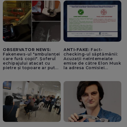
OBSERVATOR NEWS:
ANTI-FAKE:
Fact-
Fakenews-ul "ambulanței
checking-ul săptămânii:
care fură copii". Șoferul
Acuzații neîntemeiate
echipajului atacat cu
emise de către Elon Musk
pietre și topoare ar putea
la adresa Comisiei
rămâne orb
Europene despre oferta
unui „acord secret”
pentru instaurarea
„cenzurii” pe platforma X