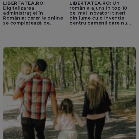
LIBERTATEA.RO:
LIBERTATEA.RO:
Un
Digitalizarea
român a ajuns în top 10
administrației în
cei mai inovatori tineri
România: cererile online
din lume cu o invenție
se completează pe
pentru oamenii care nu
calculatoarele de la
văd: „Are o misiune
ghișee
clară”