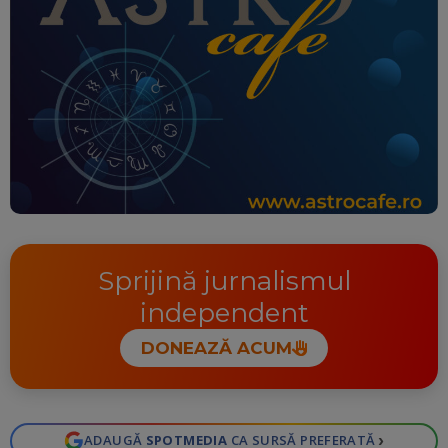
Sprijină jurnalismul
independent
DONEAZĂ ACUM
›
ADAUGĂ
SPOTMEDIA
CA SURSĂ PREFERATĂ