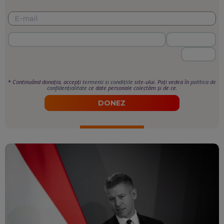
*
Continuând donația, accepți
termenii si condițiile
site-ului. Poți vedea în
politica de
confidențialitate
ce date personale colectăm și de ce.
DONEZ