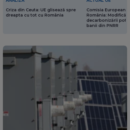
ANALIZĂ
ACTUAL UE
Criza din Ceuta: UE glisează spre
Comisia Europeană 
dreapta cu tot cu România
România: Modificări
decarbonizării pot p
banii din PNRR