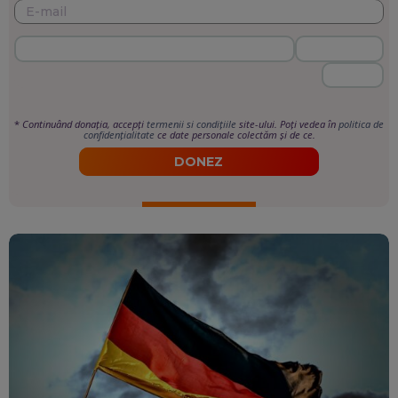
*
Continuând donația, accepți
termenii si condițiile
site-ului. Poți vedea în
politica de
confidențialitate
ce date personale colectăm și de ce.
DONEZ