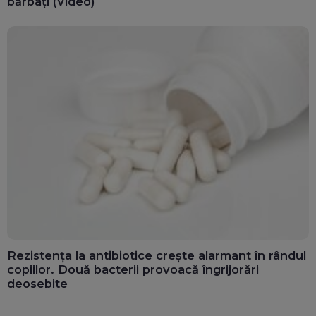
bărbați (Video)
Rezistența la antibiotice crește alarmant în rândul
copiilor. Două bacterii provoacă îngrijorări
deosebite