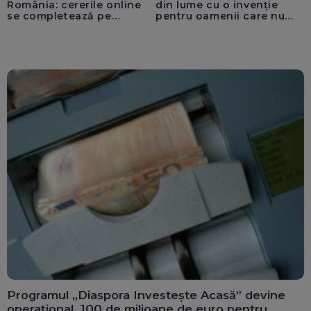
România: cererile online
din lume cu o invenție
se completează pe
pentru oamenii care nu
calculatoarele de la
văd: „Are o misiune
ghișee
clară”
Programul „Diaspora Investește Acasă” devine
operațional. 100 de milioane de euro pentru