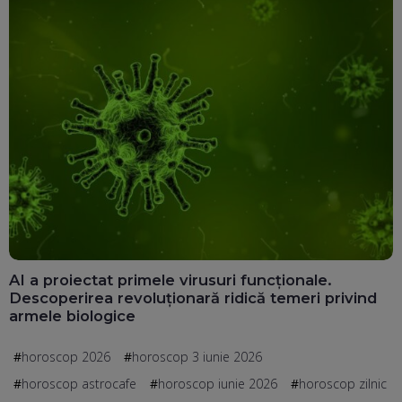
AI a proiectat primele virusuri funcționale.
Descoperirea revoluționară ridică temeri privind
armele biologice
horoscop 2026
horoscop 3 iunie 2026
horoscop astrocafe
horoscop iunie 2026
horoscop zilnic