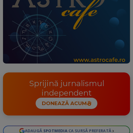
Sprijină jurnalismul
independent
DONEAZĂ ACUM
›
ADAUGĂ
SPOTMEDIA
CA SURSĂ PREFERATĂ