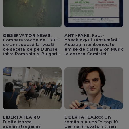
OBSERVATOR NEWS:
ANTI-FAKE:
Fact-
Comoara veche de 1.700
checking-ul săptămânii:
de ani scoasă la iveală
Acuzații neîntemeiate
de seceta de pe Dunăre,
emise de către Elon Musk
între România și Bulgaria.
la adresa Comisiei
Imagini rare
Europene despre oferta
unui „acord secret”
pentru instaurarea
„cenzurii” pe platforma X
LIBERTATEA.RO:
LIBERTATEA.RO:
Un
Digitalizarea
român a ajuns în top 10
administrației în
cei mai inovatori tineri