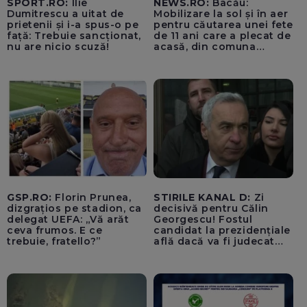
SPORT.RO:
Ilie
NEWS.RO:
Bacău:
Dumitrescu a uitat de
Mobilizare la sol și în aer
prietenii și i-a spus-o pe
pentru căutarea unei fete
față: Trebuie sancționat,
de 11 ani care a plecat de
nu are nicio scuză!
acasă, din comuna
Parava, joi. Copila a fost
căutată și în noaptea de
joi spre vineri, inclusiv cu
o cameră cu
termoviziune
GSP.RO:
Florin Prunea,
STIRILE KANAL D:
Zi
dizgrațios pe stadion, ca
decisivă pentru Călin
delegat UEFA: „Vă arăt
Georgescu! Fostul
ceva frumos. E ce
candidat la prezidențiale
trebuie, fratello?”
află dacă va fi judecat
pentru tentativă de
lovitură de stat