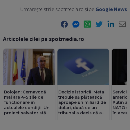
Urmărește știrile spotmedia.ro și pe
Google News
Facebook
Messenger
WhatsApp
Twitter
LinkedIn
E-
Articolele zilei pe spotmedia.ro
Ma
Bolojan: Cernavodă
Decizie istorică: Meta
Servicii
mai are 4-5 zile de
trebuie să plătească
america
funcționare în
aproape un miliard de
Putin ar
actualele condiții. Un
dolari, după ce un
NATO cu
proiect salvator stă
tribunal a decis că a
în acea
prin sertare de 2-3 ani.
afectat sănătatea
Noroc că românii au
mintală a copiilor
redus consumul de